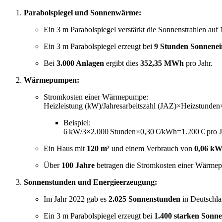
Parabolspiegel und Sonnenwärme:
Ein 3 m Parabolspiegel verstärkt die Sonnenstrahlen auf
Ein 3 m Parabolspiegel erzeugt bei
9 Stunden Sonnenei
Bei
3.000 Anlagen
ergibt dies
352,35 MWh
pro Jahr.
Wärmepumpen:
Stromkosten einer Wärmepumpe:
Heizleistung (kW)/Jahresarbeitszahl (JAZ)×Heizstunde
Beispiel:
6 kW/3×2.000 Stunden×0,30 €/kWh=1.200 € pro J
Ein Haus mit
120 m²
und einem Verbrauch von
0,06 kW
Über
100 Jahre
betragen die Stromkosten einer Wärm
Sonnenstunden und Energieerzeugung:
Im Jahr 2022 gab es
2.025 Sonnenstunden
in Deutschla
Ein 3 m Parabolspiegel erzeugt bei
1.400 starken Sonn