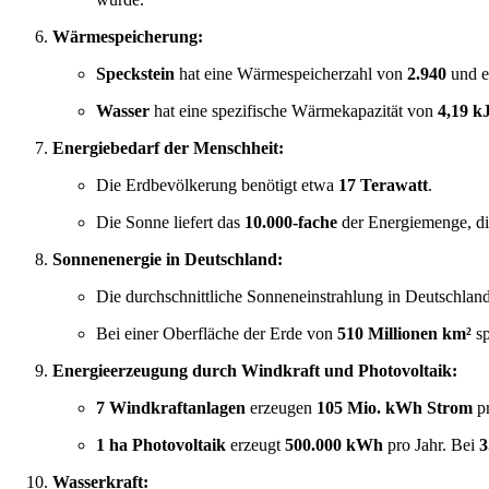
Wärmespeicherung:
Speckstein
hat eine Wärmespeicherzahl von
2.940
und e
Wasser
hat eine spezifische Wärmekapazität von
4,19 k
Energiebedarf der Menschheit:
Die Erdbevölkerung benötigt etwa
17 Terawatt
.
Die Sonne liefert das
10.000-fache
der Energiemenge, di
Sonnenenergie in Deutschland:
Die durchschnittliche Sonneneinstrahlung in Deutschlan
Bei einer Oberfläche der Erde von
510 Millionen km²
sp
Energieerzeugung durch Windkraft und Photovoltaik:
7 Windkraftanlagen
erzeugen
105 Mio. kWh Strom
pr
1 ha Photovoltaik
erzeugt
500.000 kWh
pro Jahr. Bei
3
Wasserkraft: