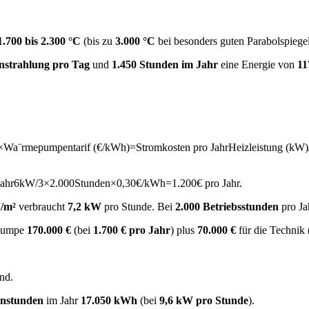
1.700 bis 2.300 °C
(bis zu
3.000 °C
bei besonders guten Parabolspiegel
nstrahlung pro Tag
und
1.450 Stunden im Jahr
eine Energie von
11
n×Wa¨rmepumpentarif (€/kWh)=Stromkosten pro Jahr
Heizleistung (kW)
ahr
6
kW
/3
×
2.000
Stunden
×
0
,
30
€/kWh
=
1.200
€ pro Jahr
.
/m²
verbraucht
7,2 kW
pro Stunde. Bei
2.000 Betriebsstunden
pro Ja
epumpe
170.000 €
(bei
1.700 € pro Jahr
) plus
70.000 €
für die Technik
nd.
enstunden
im Jahr
17.050 kWh
(bei
9,6 kW pro Stunde
).