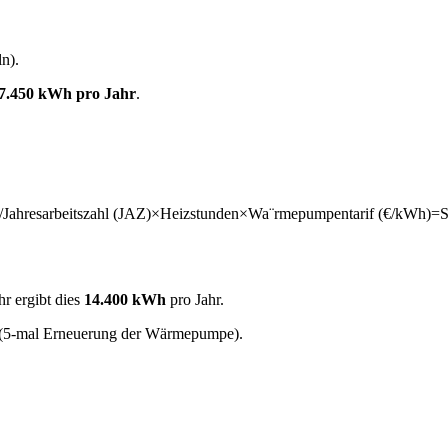
n).
7.450 kWh pro Jahr
.
/
Jahresarbeitszahl (JAZ)
×
Heizstunden
×
W
a
¨
rmepumpentarif (€/kWh)
=
S
hr ergibt dies
14.400 kWh
pro Jahr.
 (5-mal Erneuerung der Wärmepumpe).