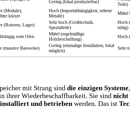
Gering (lokal produzierbar)
Teile)
re (Module),
Hoch (Importabhängigkeit, seltene
Mittel
hter kürzer
Metalle)
Sehr hoch (Großtechnik,
Hoch (
e (Rotoren, Lager)
Spezialteile)
nötig)
Mittel (regelmäßige
 abhängig vom Ofen
Hoch (
Holzbeschaffung)
Gering (einmalige Installation, lokal
e (massive Bauweise)
Sehr n
möglich)
speicher mit Strang sind
die einzigen Systeme
 in ihrer Wiederbeschaffbarkeit. Sie sind
nicht
 installiert und betrieben
werden. Das ist
Tec