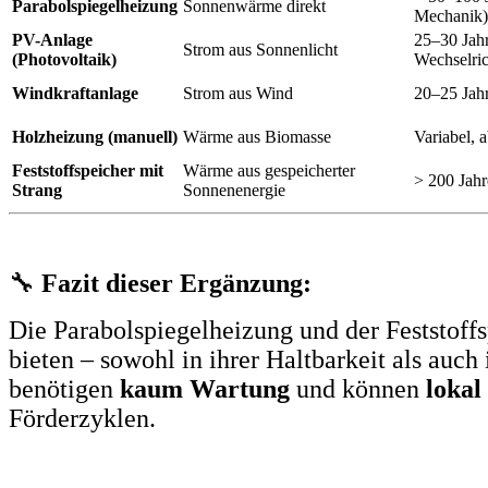
Parabolspiegelheizung
Sonnenwärme direkt
Mechanik)
PV-Anlage
25–30 Jah
Strom aus Sonnenlicht
(Photovoltaik)
Wechselric
Windkraftanlage
Strom aus Wind
20–25 Jahr
Holzheizung (manuell)
Wärme aus Biomasse
Variabel,
Feststoffspeicher mit
Wärme aus gespeicherter
> 200 Jahr
Strang
Sonnenenergie
🔧
Fazit dieser Ergänzung:
Die Parabolspiegelheizung und der Feststoff
bieten – sowohl in ihrer Haltbarkeit als auch
benötigen
kaum Wartung
und können
lokal
Förderzyklen.