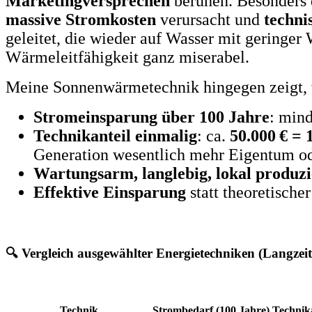
Marketingversprechen
beruhen. Besonders 
massive Stromkosten
verursacht und
techni
geleitet, die wieder auf Wasser mit geringer 
Wärmeleitfähigkeit ganz miserabel.
Meine Sonnenwärmetechnik hingegen zeigt, 
Stromeinsparung über 100 Jahre
: min
Technikanteil einmalig
: ca.
50.000 € = 
Generation wesentlich mehr Eigentum o
Wartungsarm, langlebig, lokal produz
Effektive Einsparung
statt theoretischer
🔍 Vergleich ausgewählter Energietechniken (Langzeit
Technik
Strombedarf (100 Jahre)
Technika