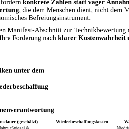
 fordern
konkrete Zahlen statt vager Annah
ertung
, die dem Menschen dient, nicht dem M
nomisches Befreiungsinstrument.
 Manifest-Abschnitt zur Technikbewertung ent
r Ihre Forderung nach
klarer Kostenwahrheit
iken unter dem
ederbeschaffung
onenverantwortung
nsdauer (geschätzt)
Wiederbeschaffungskosten
Wa
ahre (Spiegel &
Niedri