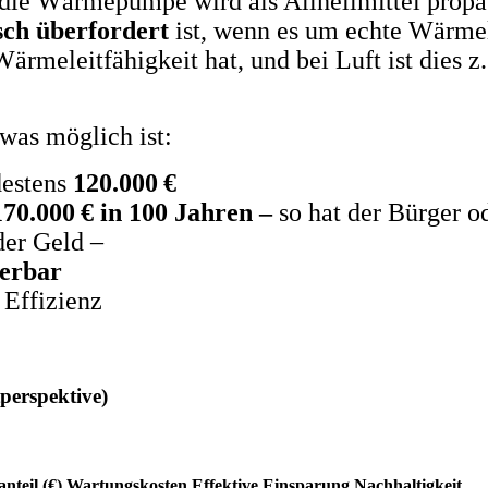
die Wärmepumpe wird als Allheilmittel propag
sch überfordert
ist, wenn es um echte Wärmel
Wärmeleitfähigkeit hat, und bei Luft ist dies z
was möglich ist:
destens
120.000 €
170.000 € in 100 Jahren –
so hat der Bürger o
der Geld –
ierbar
 Effizienz
perspektive)
nteil (€)
Wartungskosten
Effektive Einsparung
Nachhaltigkeit