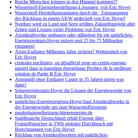
Reiche Menschen können in den Himmel kommen!?
Wasserstoff-Energieherstellungs-Lösungen von Eric Hoyer
Wasserstoff-Herstellungsanlagen durch die Einsparungen
des Rückbaus in einem AKW gedeckelt von Eric Hoyer!
Nordsee wird zu Land und Seen größtes Zukunftsprojekt aller
Zeiten und Lösung vieler Probleme von Eric Hoyer
Atomkraftwerke umbauen oder stillgelegt für ein natürliches-
Energiezentrum-Hoyer nutzen und 25 bis 75 Milliarden
einsparen!
Atom-Endlager Millionen Jahre sicherer! Weltneuheit von
Eric Hoyer
centrales nucléaires, ou désaffecté pour un centre-energie-
naturel dans la transition énergétique Profitez de la meilleure
solution de Partie B Éric Hoyer
Atommüll ohne Endlager Castor in 35 Jahren porös was
dann?
Solarenergieraum-Hoyer die Lösung der Energiewende von
Eric Hoyer
natürliches-Energiezentrum-Hoyer baut Atomkraftwerke in
der Energiewende um zum Wasserstoffzentrum
parabolspiegelheizung-bürgerenergie.de
Stahlbranche Deutschland erhält Energie über
Feststoffspeicher in TWh globaler Durchbruch mit
Berechnungen von Eric Hoyer
Rückbau von Atomkraftwerken mit natürlichen-