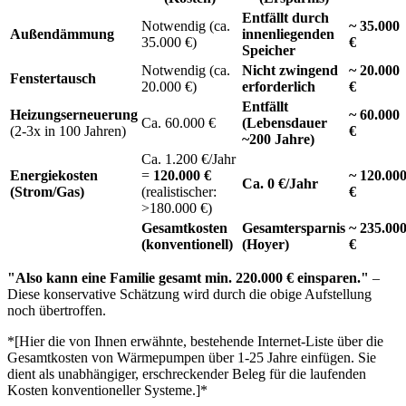
Entfällt durch
Notwendig (ca.
~ 35.000
Außendämmung
innenliegenden
35.000 €)
€
Speicher
Notwendig (ca.
Nicht zwingend
~ 20.000
Fenstertausch
20.000 €)
erforderlich
€
Entfällt
Heizungserneuerung
~ 60.000
Ca. 60.000 €
(Lebensdauer
(2-3x in 100 Jahren)
€
~200 Jahre)
Ca. 1.200 €/Jahr
Energiekosten
=
120.000 €
~ 120.00
Ca. 0 €/Jahr
(Strom/Gas)
(realistischer:
€
>180.000 €)
Gesamtkosten
Gesamtersparnis
~ 235.00
(konventionell)
(Hoyer)
€
"Also kann eine Familie gesamt min. 220.000 € einsparen."
–
Diese konservative Schätzung wird durch die obige Aufstellung
noch übertroffen.
*[Hier die von Ihnen erwähnte, bestehende Internet-Liste über die
Gesamtkosten von Wärmepumpen über 1-25 Jahre einfügen. Sie
dient als unabhängiger, erschreckender Beleg für die laufenden
Kosten konventioneller Systeme.]*