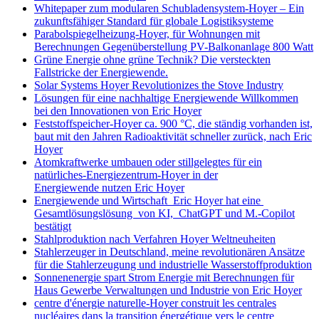
Whitepaper zum modularen Schubladensystem-Hoyer – Ein
zukunftsfähiger Standard für globale Logistiksysteme
Parabolspiegelheizung-Hoyer, für Wohnungen mit
Berechnungen Gegenüberstellung PV-Balkonanlage 800 Watt
Grüne Energie ohne grüne Technik? Die versteckten
Fallstricke der Energiewende.
Solar Systems Hoyer Revolutionizes the Stove Industry
Lösungen für eine nachhaltige Energiewende Willkommen
bei den Innovationen von Eric Hoyer
Feststoffspeicher-Hoyer ca. 900 °C, die ständig vorhanden ist,
baut mit den Jahren Radioaktivität schneller zurück, nach Eric
Hoyer
Atomkraftwerke umbauen oder stillgelegtes für ein
natürliches-Energiezentrum-Hoyer in der
Energiewende nutzen Eric Hoyer
Energiewende und Wirtschaft Eric Hoyer hat eine
Gesamtlösungslösung von KI, ChatGPT und M.-Copilot
bestätigt
Stahlproduktion nach Verfahren Hoyer Weltneuheiten
Stahlerzeuger in Deutschland, meine revolutionären Ansätze
für die Stahlerzeugung und industrielle Wasserstoffproduktion
Sonnenenergie spart Strom Energie mit Berechnungen für
Haus Gewerbe Verwaltungen und Industrie von Eric Hoyer
centre d'énergie naturelle-Hoyer construit les centrales
nucléaires dans la transition énergétique vers le centre