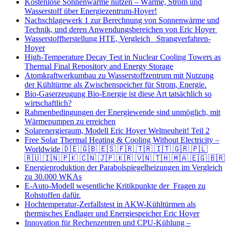
Kostenlose Sonnenwärme nutzen – Wärme, Strom und
Wasserstoff über Energiezentrum-Hoyer!
Nachschlagewerk 1 zur Berechnung von Sonnenwärme und
Technik, und deren Anwendungsbereichen von Eric Hoyer
Wasserstoffherstellung HTE, Vergleich Strangverfahren-
Hoyer
High-Temperature Decay Test in Nuclear Cooling Towers as
Thermal Final Repository and Energy Storage
Atomkraftwerkumbau zu Wasserstoffzentrum mit Nutzung
der Kühltürme als Zwischenspeicher für Strom, Energie.
Bio-Gaserzeugung Bio-Energie ist diese Art tatsächlich so
wirtschaftlich?
Rahmenbedingungen der Energiewende sind unmöglich, mit
Wärmepumpen zu erreichen
Solarenergieraum, Modell Eric Hoyer Weltneuheit! Teil 2
Free Solar Thermal Heating & Cooling Without Electricity –
Worldwide 🇩🇪 🇬🇧 🇪🇸 🇫🇷 🇹🇷 🇮🇹 🇬🇷 🇵🇱
🇷🇺 🇮🇳 🇵🇰 🇨🇳 🇯🇵 🇰🇷 🇻🇳 🇹🇭 🇲🇦 🇪🇬 🇧🇷
Energieproduktion der Parabolspiegelheizungen im Vergleich
zu 30.000 WKAs
E-Auto-Modell wesentliche Kritikpunkte der Fragen zu
Rohstoffen dafür.
Hochtemperatur-Zerfallstest in AKW-Kühltürmen als
thermisches Endlager und Energiespeicher Eric Hoyer
Innovation für Rechenzentren und CPU-Kühlung –