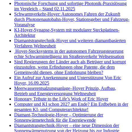
Photonische Forschung und sofortige Photonik-Praxislösung
im Vergleich – Stand 02.11.2025
Schwarmverkehr-Hoyer: Autonomes Fahren der Zukunft
durch Photonenautobahn-Hoyer, Stationsgeber und Fahrzeug-
Voranalyse
KI-Hoyer-Synapse-System mit modularer Steckplatinen-
Architektur
Diamantstrangtechnik-Hoyer und weiteren diamantbasierten
Verfahren Weltneuheit
Hoyer-Stecksystems in der autonomen Fahrzeugsteuerung
echte Schwarmintelligenz im Straßenverkehr Weltsensation
Sind Regierungen der Länder auch als Betrüger und korrupt
einzustufen, wenn Erfindungen ohne Patente, die dem
Gemeinwohl dienen, ohne Entlohnung bleiben?
Ein Aufruf zur Anerkennung und Unterstützung Von Eric
Hoyer, 16.09.2025
Meerwasserentsalzungsanlage–Hoyer Prinzip, Aufbau,
Betrieb und Energieversorgung Weltneuheit
Honorary Tribute to the Life’s Work of Eric Hoyer
Computer und KI schon 2027 am Ende? Ein Erdbeben in der
gesamten KI- und Computerarchitektur!
Diamant-Technologie-Hoyer – Optimierung der
Sonnenwärmetechnik für die Energiewende
Diamantstrangtechnik-Hoyer – eine neue Dimension der
Sonnenwärmenutzung von der Heizung bis zur Industrie