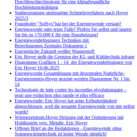
Durchbruchtechnologie für eine klimafreundliche
Hochleistungskühlung
Stahlerzeugung stufenartige Schmelzverfahren nach Hoyer
2025/3
Fraunhofer "SolSys"hat bei der Energiewende versagt?
Energiewende oder teure Falle? Prüfen Sie selbst und sparen
Sie bis zu 170.000 € für eine Hausheizung!
Energiewendelösungen Techniken mit
Berechnungen Zentrales Dokument 1
Energetische Zukunft weißer Wasserstoff
Eric Hoyer stellt die Grenzen der KI- und Kühltechnik infrage
Diagramme-Grafiken 1 - 14 der Energiewendelösungen von
Eric Hoyer 10.06.2025
Energiewende Gesamtlösung mit dezentralen Natürliche-
Energiezentren-Hoyer gezeigt werden Diagramme Nr. 1 bis
14
Technologie de lutte contre les incendies révolutionnaire –
pour une extinction plus rapide et plus efficace
Energiewende: Eric Hoyer hat seine Erfindertätigkeit
abgeschlossen, weil die gesamte Energiewende von mir gelöst
wurde!
Wärmezentrum-Hoyer Heizung mit der Optimierung mit
Hohlkugeln vers. Metalle. Eric Hoyer
Offener Brief an die Redaktionen - Energiewende ohne
Sonnenwärmetechnik ist keine Wende möglich!