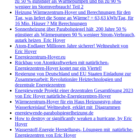
zu 50 % günstiger als Wärmepumpen und bis zu 90 %
weniger im Stormverbrauch! Teil 2
Heizung Wärmezentrum-Hoyer und Berechnungen für den
Tag, was liefert die Sonne an Wärme? = 63,63 kWh/Tag, für
16 Mio. Häuser ? Mit Berechnungen
Sonnenheizung über Parabolspiegel hält 200 Jahre 50 %
günstiger als Wärmepumpen 90 % weniger Strom-Verbrauch,
autark heizen Eric Hoyer
Atom-Endlager Millionen Jahre sicherer! Weltneuheit von
Eric Hoyer
Energiezentrum-Hoyer.eu
Rückbau von Atomkraftwerken mit natürlichen-
Energiezentren-Hoyer kostet nur ein Viertel!
Regierung von Deutschland und EU Staaten Einladung zur
Zusammenarbeit: Revolutionäre Heiztechnologien und
dezentrale Energiezentren
Energiewende Projekt einer dezentralen Gesamtlösung 2023
von Eric Hoyer natürliche-Energiezentren-Hoyer
Wärmezentrum-Hoyer für ein Haus Heizungstyp ohne
Wasserkreislauf Weltneuheit, erklärt mit Diagrammen
energiewende-parabolspiegelheizung.de
How to destroy or significantly weaken a hurricane, by Eric
Hoyer
Wasserstoff-Energie Herstellungs- Lösungen mit natürliche-
Energiezentren von Eric Hoyer