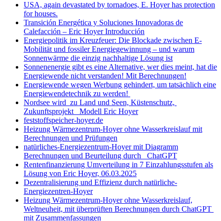
USA, again devastated by tornadoes, E. Hoyer has protection
for houses.
Transición Energética y Soluciones Innovadoras de
Calefacción – Eric Hoyer Introducción
Energiepolitik im Kreuzfeuer: Die Blockade zwischen E-
Mobilität und fossiler Energiegewinnung – und warum
Sonnenwärme die einzig nachhaltige Lösung ist
Sonnenenergie gibt es eine Alternative, wer dies meint, hat die
Energiewende nicht verstanden! Mit Berechnungen!
Energiewende wegen Werbung gehindert, um tatsächlich eine
Energiewendetechnik zu werden!
Nordsee wird zu Land und Seen, Küstenschutz,
Zukunftsprojekt Modell Eric Hoyer
feststoffspeicher-hoyer.de
Heizung Wärmezentrum-Hoyer ohne Wasserkreislauf mit
Berechnungen und Prüfungen
natürliches-Energiezentrum-Hoyer mit Diagramm
Berechnungen und Beurteilung durch ChatGPT
Rentenfinanzierung Umverteilung in 7 Einzahlungsstufen als
Lösung von Eric Hoyer, 06.03.2025
Dezentralisierung und Effizienz durch natürliche-
Energiezentren-Hoyer
Heizung Wärmezentrum-Hoyer ohne Wasserkreislauf,
Weltneuheit, mit überprüften Berechnungen durch ChatGPT
mit Zusammenfassungen