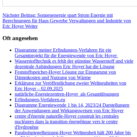
Nächster Beitrag: Sonnenenergie spart Strom Energie mit
Berechnungen für Haus Gewerbe Verwaltungen und Industrie von
Eric Hoyer
Weiter
Oft angesehen
Diagramme meiner Erfindungen-Verfahren für ein
Gesamtprojekt für die Energiewende von Eric Hoyer
Wasserstofftechnik es fehlt der günstige Wasserstoff und viele
dezentrale Anbindungen Eric Hoyer hat die Lösung
Feststoffspeicher-Hoyer Lösung zur Einsparung von
Dämmkosten und Nutzung von Wärme
Erklärung zur Veröffentlichung zweier Weltneuheiten von
Eric Hoyer – 02.09.2025
natürliche-Energiezentren-Hoyer als Gesamtlösungen
Erfindungen-Verfahren.eu
Diagramme Energiewende 1 bis 14, 2023/24 Darstellungen
der Anwendungen und Wirkungsweisen von Eric Hoyer
centre d'énergie naturelle-Hoyer construit les centrales
nucléaires dans la transition énergétique vers le centre
d'hydrogène
Parabolspiegelheizung-Hoyer Weltneuheit hält 200 Jahre bis