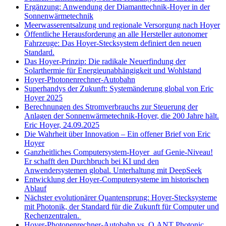
Ergänzung: Anwendung der Diamanttechnik-Hoyer in der
Sonnenwärmetechnik
Meerwasserentsalzung und regionale Versorgung nach Hoyer
Öffentliche Herausforderung an alle Hersteller autonomer
Fahrzeuge: Das Hoyer-Stecksystem definiert den neuen
Standard.
Das Hoyer-Prinzip: Die radikale Neuerfindung der
Solarthermie für Energieunabhängigkeit und Wohlstand
Hoyer-Photonenrechner-Autobahn
Superhandys der Zukunft: Systemänderung global von Eric
Hoyer 2025
Berechnungen des Stromverbrauchs zur Steuerung der
Anlagen der Sonnenwärmetechnik-Hoyer, die 200 Jahre hält.
Eric Hoyer, 24.09.2025
Die Wahrheit über Innovation – Ein offener Brief von Eric
Hoyer
Ganzheitliches Computersystem-Hoyer auf Genie-Niveau!
Er schafft den Durchbruch bei KI und den
Anwendersystemen global. Unterhaltung mit DeepSeek
Entwicklung der Hoyer-Computersysteme im historischen
Ablauf
Nächster evolutionärer Quantensprung: Hoyer-Stecksysteme
mit Photonik, der Standard für die Zukunft für Computer und
Rechenzentralen.
Hoyer-Photonenrechner-Autobahn vs. Q.ANT Photonic