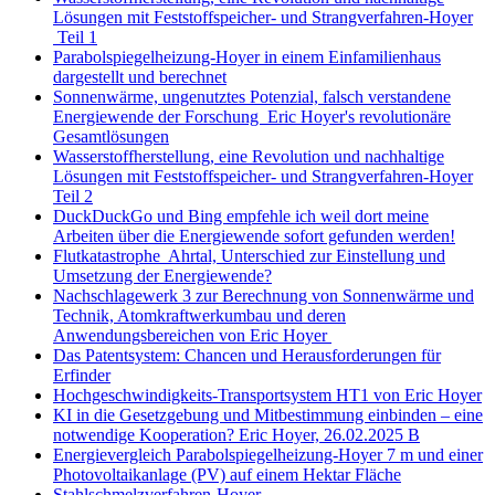
Lösungen mit Feststoffspeicher- und Strangverfahren-Hoyer
Teil 1
Parabolspiegelheizung-Hoyer in einem Einfamilienhaus
dargestellt und berechnet
Sonnenwärme, ungenutztes Potenzial, falsch verstandene
Energiewende der Forschung Eric Hoyer's revolutionäre
Gesamtlösungen
Wasserstoffherstellung, eine Revolution und nachhaltige
Lösungen mit Feststoffspeicher- und Strangverfahren-Hoyer
Teil 2
DuckDuckGo und Bing empfehle ich weil dort meine
Arbeiten über die Energiewende sofort gefunden werden!
Flutkatastrophe Ahrtal, Unterschied zur Einstellung und
Umsetzung der Energiewende?
Nachschlagewerk 3 zur Berechnung von Sonnenwärme und
Technik, Atomkraftwerkumbau und deren
Anwendungsbereichen von Eric Hoyer
Das Patentsystem: Chancen und Herausforderungen für
Erfinder
Hochgeschwindigkeits-Transportsystem HT1 von Eric Hoyer
KI in die Gesetzgebung und Mitbestimmung einbinden – eine
notwendige Kooperation? Eric Hoyer, 26.02.2025 B
Energievergleich Parabolspiegelheizung-Hoyer 7 m und einer
Photovoltaikanlage (PV) auf einem Hektar Fläche
Stahlschmelzverfahren-Hoyer