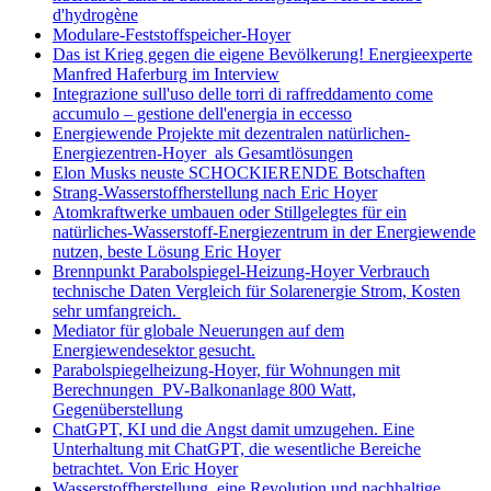
d'hydrogène
Modulare-Feststoffspeicher-Hoyer
Das ist Krieg gegen die eigene Bevölkerung! Energieexperte
Manfred Haferburg im Interview
Integrazione sull'uso delle torri di raffreddamento come
accumulo – gestione dell'energia in eccesso
Energiewende Projekte mit dezentralen natürlichen-
Energiezentren-Hoyer als Gesamtlösungen
Elon Musks neuste SCHOCKIERENDE Botschaften
Strang-Wasserstoffherstellung nach Eric Hoyer
Atomkraftwerke umbauen oder Stillgelegtes für ein
natürliches-Wasserstoff-Energiezentrum in der Energiewende
nutzen, beste Lösung Eric Hoyer
Brennpunkt Parabolspiegel-Heizung-Hoyer Verbrauch
technische Daten Vergleich für Solarenergie Strom, Kosten
sehr umfangreich.
Mediator für globale Neuerungen auf dem
Energiewendesektor gesucht.
Parabolspiegelheizung-Hoyer, für Wohnungen mit
Berechnungen PV-Balkonanlage 800 Watt,
Gegenüberstellung
ChatGPT, KI und die Angst damit umzugehen. Eine
Unterhaltung mit ChatGPT, die wesentliche Bereiche
betrachtet. Von Eric Hoyer
Wasserstoffherstellung, eine Revolution und nachhaltige