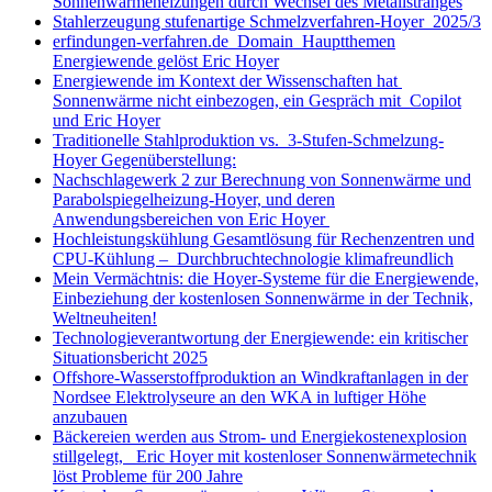
Sonnenwärmeheizungen durch Wechsel des Metallstranges
Stahlerzeugung stufenartige Schmelzverfahren-Hoyer 2025/3
erfindungen-verfahren.de Domain Hauptthemen
Energiewende gelöst Eric Hoyer
Energiewende im Kontext der Wissenschaften hat
Sonnenwärme nicht einbezogen, ein Gespräch mit Copilot
und Eric Hoyer
Traditionelle Stahlproduktion vs. 3-Stufen-Schmelzung-
Hoyer Gegenüberstellung:
Nachschlagewerk 2 zur Berechnung von Sonnenwärme und
Parabolspiegelheizung-Hoyer, und deren
Anwendungsbereichen von Eric Hoyer
Hochleistungskühlung Gesamtlösung für Rechenzentren und
CPU-Kühlung – Durchbruchtechnologie klimafreundlich
Mein Vermächtnis: die Hoyer-Systeme für die Energiewende,
Einbeziehung der kostenlosen Sonnenwärme in der Technik,
Weltneuheiten!
Technologieverantwortung der Energiewende: ein kritischer
Situationsbericht 2025
Offshore-Wasserstoffproduktion an Windkraftanlagen in der
Nordsee Elektrolyseure an den WKA in luftiger Höhe
anzubauen
Bäckereien werden aus Strom- und Energiekostenexplosion
stillgelegt, Eric Hoyer mit kostenloser Sonnenwärmetechnik
löst Probleme für 200 Jahre