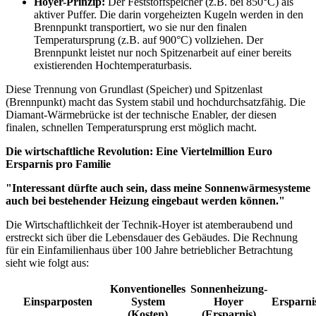
Hoyer-Prinzip:
Der Feststoffspeicher (z.B. bei 850°C) als
aktiver Puffer. Die darin vorgeheizten Kugeln werden in den
Brennpunkt transportiert, wo sie nur den finalen
Temperatursprung (z.B. auf 900°C) vollziehen. Der
Brennpunkt leistet nur noch Spitzenarbeit auf einer bereits
existierenden Hochtemperaturbasis.
Diese Trennung von Grundlast (Speicher) und Spitzenlast
(Brennpunkt) macht das System stabil und hochdurchsatzfähig. Die
Diamant-Wärmebrücke ist der technische Enabler, der diesen
finalen, schnellen Temperatursprung erst möglich macht.
Die wirtschaftliche Revolution: Eine Viertelmillion Euro
Ersparnis pro Familie
"Interessant dürfte auch sein, dass meine Sonnenwärmesysteme
auch bei bestehender Heizung eingebaut werden können."
Die Wirtschaftlichkeit der Technik-Hoyer ist atemberaubend und
erstreckt sich über die Lebensdauer des Gebäudes. Die Rechnung
für ein Einfamilienhaus über 100 Jahre betrieblicher Betrachtung
sieht wie folgt aus:
Konventionelles
Sonnenheizung-
Einsparposten
System
Hoyer
Ersparni
(Kosten)
(Ersparnis)