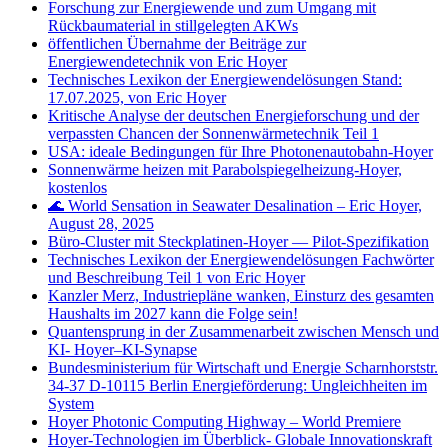
Forschung zur Energiewende und zum Umgang mit
Rückbaumaterial in stillgelegten AKWs
öffentlichen Übernahme der Beiträge zur
Energiewendetechnik von Eric Hoyer
Technisches Lexikon der Energiewendelösungen Stand:
17.07.2025, von Eric Hoyer
Kritische Analyse der deutschen Energieforschung und der
verpassten Chancen der Sonnenwärmetechnik Teil 1
USA: ideale Bedingungen für Ihre Photonenautobahn-Hoyer
Sonnenwärme heizen mit Parabolspiegelheizung-Hoyer,
kostenlos
🌊 World Sensation in Seawater Desalination – Eric Hoyer,
August 28, 2025
Büro‑Cluster mit Steckplatinen‑Hoyer — Pilot‑Spezifikation
Technisches Lexikon der Energiewendelösungen Fachwörter
und Beschreibung Teil 1 von Eric Hoyer
Kanzler Merz, Industriepläne wanken, Einsturz des gesamten
Haushalts im 2027 kann die Folge sein!
Quantensprung in der Zusammenarbeit zwischen Mensch und
KI- Hoyer–KI-Synapse
Bundesministerium für Wirtschaft und Energie Scharnhorststr.
34-37 D-10115 Berlin Energieförderung: Ungleichheiten im
System
Hoyer Photonic Computing Highway – World Premiere
Hoyer-Technologien im Überblick- Globale Innovationskraft