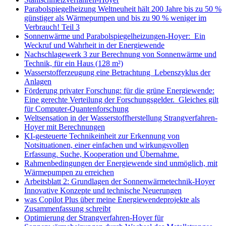
Parabolspiegelheizung Weltneuheit hält 200 Jahre bis zu 50 %
günstiger als Wärmepumpen und bis zu 90 % weniger im
Verbrauch! Teil 3
Sonnenwärme und Parabolspiegelheizungen-Hoyer: Ein
Weckruf und Wahrheit in der Energiewende
Nachschlagewerk 3 zur Berechnung von Sonnenwärme und
Technik, für ein Haus (128 m²)
Wasserstofferzeugung eine Betrachtung Lebenszyklus der
Anlagen
Förderung privater Forschung: für die grüne Energiewende:
Eine gerechte Verteilung der Forschungsgelder. Gleiches gilt
für Computer-Quantenforschung
Weltsensation in der Wasserstoffherstellung Strangverfahren-
Hoyer mit Berechnungen
KI-gesteuerte Technikeinheit zur Erkennung von
Notsituationen, einer einfachen und wirkungsvollen
Erfassung. Suche, Kooperation und Übernahme.
Rahmenbedingungen der Energiewende sind unmöglich, mit
Wärmepumpen zu erreichen
Arbeitsblatt 2: Grundlagen der Sonnenwärmetechnik-Hoyer
Innovative Konzepte und technische Neuerungen
was Copilot Plus über meine Energiewendeprojekte als
Zusammenfassung schreibt
Optimierung der Strangverfahren-Hoyer für