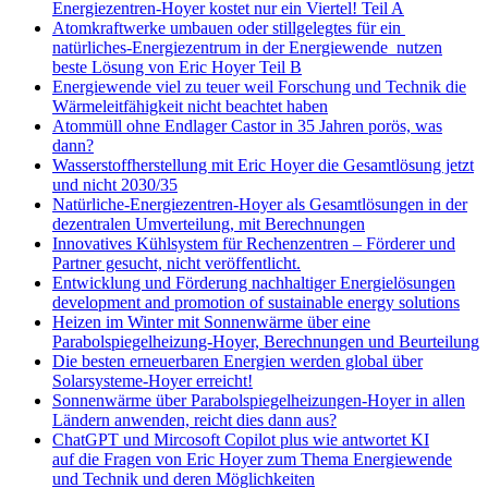
Energiezentren-Hoyer kostet nur ein Viertel! Teil A
Atomkraftwerke umbauen oder stillgelegtes für ein
natürliches-Energiezentrum in der Energiewende nutzen
beste Lösung von Eric Hoyer Teil B
Energiewende viel zu teuer weil Forschung und Technik die
Wärmeleitfähigkeit nicht beachtet haben
Atommüll ohne Endlager Castor in 35 Jahren porös, was
dann?
Wasserstoffherstellung mit Eric Hoyer die Gesamtlösung jetzt
und nicht 2030/35
Natürliche-Energiezentren-Hoyer als Gesamtlösungen in der
dezentralen Umverteilung, mit Berechnungen
Innovatives Kühlsystem für Rechenzentren – Förderer und
Partner gesucht, nicht veröffentlicht.
Entwicklung und Förderung nachhaltiger Energielösungen
development and promotion of sustainable energy solutions
Heizen im Winter mit Sonnenwärme über eine
Parabolspiegelheizung-Hoyer, Berechnungen und Beurteilung
Die besten erneuerbaren Energien werden global über
Solarsysteme-Hoyer erreicht!
Sonnenwärme über Parabolspiegelheizungen-Hoyer in allen
Ländern anwenden, reicht dies dann aus?
ChatGPT und Mircosoft Copilot plus wie antwortet KI
auf die Fragen von Eric Hoyer zum Thema Energiewende
und Technik und deren Möglichkeiten