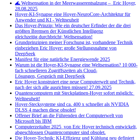
🌊 Weltsensation in der Meerwasserentsalzung – Eric Hoyer,
28.08.2025
Hoyer-KI-Synapse eine Hoyer-NeuroCore-Architektur für
Anwender und KI - Weltneuheit
Das Hoyer-Prinzip: Wie ein deutscher Erfinder der die drei
größten Bremsen der Künstlichen Intelligenz
gleichzeitig durchbricht; Weltsensation!
Grundprinzipien meiner Forschung ist, vorhandene Technik
einbeziehen Eric Hoyer: große Stellungsnahme von
DeepSeek
Manifest für eine natürliche Energiewende 2025
Warum ist die Hoyer-KI-Synapse eine Weltsensation? 10 000-
fach schnelleren Zugriffszeiten als Cloud-
Lösungen, Gespräch mit DeepSeek
Eric Hoyer konstruiert eine neue Computerwelt und Technik,
nach der sich alle ausrichten müssen! 27.09.2025
Quantencomputern mit Steckplatinen-Hoyer sofort möglich:
Weltneuheit!
Hoyer-Stecksysteme sind ca. 400 x schneller als NVIDIA
DLSS 4 machen diese obsolet!
Offener Brief an die Führenden der Computerwelt von
Microsoft bis IBM
Computerzeitalter 2025 von Eric Hoyer technisch entwickelt,
abgeschlossen Quantencomputer sind obsolet.
Die Hoyer-Technik: KI-Effizienz und Kühlung neu definiert