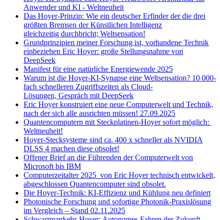
Anwender und KI - Weltneuheit
Das Hoyer-Prinzip: Wie ein deutscher Erfinder der die drei
größten Bremsen der Künstlichen Intelligenz
gleichzeitig durchbricht; Weltsensation!
Grundprinzipien meiner Forschung ist, vorhandene Technik
einbeziehen Eric Hoyer: große Stellungsnahme von
DeepSeek
Manifest für eine natürliche Energiewende 2025
Warum ist die Hoyer-KI-Synapse eine Weltsensation? 10 000-
fach schnelleren Zugriffszeiten als Cloud-
Lösungen, Gespräch mit DeepSeek
Eric Hoyer konstruiert eine neue Computerwelt und Technik,
nach der sich alle ausrichten müssen! 27.09.2025
Quantencomputern mit Steckplatinen-Hoyer sofort möglich:
Weltneuheit!
Hoyer-Stecksysteme sind ca. 400 x schneller als NVIDIA
DLSS 4 machen diese obsolet!
Offener Brief an die Führenden der Computerwelt von
Microsoft bis IBM
Computerzeitalter 2025 von Eric Hoyer technisch entwickelt,
abgeschlossen Quantencomputer sind obsolet.
Die Hoyer-Technik: KI-Effizienz und Kühlung neu definiert
Photonische Forschung und sofortige Photonik-Praxislösung
im Vergleich – Stand 02.11.2025
Schwarmverkehr-Hoyer: Autonomes Fahren der Zukunft