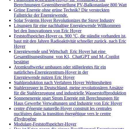
Berechnungen Gegenüberstellung PV-Balkonanlage 800 Watt
Grüne Energie ohne grüne Technik? Die versteckten
Fallstricke der Energiewende.
Solar Systems Hoyer Revolutionizes the Stove Industry
Lösungen für eine nachhaltige Energiewende Willkommen
bei den Innovationen von Eric Hoyer
Feststoffspeicher-Hoyer ca. 900 °C, die ständig vorhanden ist,
baut mit den Jahren Radioaktivität schneller zurück, nach Eric
Hoyer
Energiewende und Wirtschaft Eric Hoyer hat eine
Gesamtlösungslösung von KI, ChatGPT und M.-Copilot
bestätigt
Atomkraftwerke umbauen oder stillgelegtes für ein
natürliches-Energiezentrum-Hoyer in der
Energiewende nutzen Eric Hoyer
Stahlproduktion nach Verfahren Hoyer Weltneuheiten
Stahlerzeuger in Deutschland, meine revolutionären Ansätze
für die Stahlerzeugung und industrielle Wasserstoffproduktion
Sonnenenergie spart Strom Energie mit Berechnungen für
Haus Gewerbe Verwaltungen und Industrie von Eric Hoyer
centre d'énergie naturelle-Hoyer construit les centrales
nucléaires dans la transition énergétique vers le centre
d'hydrogène
Modulare-Feststoffspeicher-Hoyer