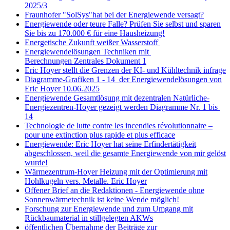
2025/3
Fraunhofer "SolSys"hat bei der Energiewende versagt?
Energiewende oder teure Falle? Prüfen Sie selbst und sparen
Sie bis zu 170.000 € für eine Hausheizung!
Energetische Zukunft weißer Wasserstoff
Energiewendelösungen Techniken mit
Berechnungen Zentrales Dokument 1
Eric Hoyer stellt die Grenzen der KI- und Kühltechnik infrage
Diagramme-Grafiken 1 - 14 der Energiewendelösungen von
Eric Hoyer 10.06.2025
Energiewende Gesamtlösung mit dezentralen Natürliche-
Energiezentren-Hoyer gezeigt werden Diagramme Nr. 1 bis
14
Technologie de lutte contre les incendies révolutionnaire –
pour une extinction plus rapide et plus efficace
Energiewende: Eric Hoyer hat seine Erfindertätigkeit
abgeschlossen, weil die gesamte Energiewende von mir gelöst
wurde!
Wärmezentrum-Hoyer Heizung mit der Optimierung mit
Hohlkugeln vers. Metalle. Eric Hoyer
Offener Brief an die Redaktionen - Energiewende ohne
Sonnenwärmetechnik ist keine Wende möglich!
Forschung zur Energiewende und zum Umgang mit
Rückbaumaterial in stillgelegten AKWs
öffentlichen Übernahme der Beiträge zur