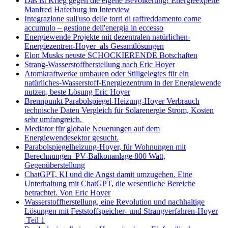
Das ist Krieg gegen die eigene Bevölkerung! Energieexperte
Manfred Haferburg im Interview
Integrazione sull'uso delle torri di raffreddamento come
accumulo – gestione dell'energia in eccesso
Energiewende Projekte mit dezentralen natürlichen-
Energiezentren-Hoyer als Gesamtlösungen
Elon Musks neuste SCHOCKIERENDE Botschaften
Strang-Wasserstoffherstellung nach Eric Hoyer
Atomkraftwerke umbauen oder Stillgelegtes für ein
natürliches-Wasserstoff-Energiezentrum in der Energiewende
nutzen, beste Lösung Eric Hoyer
Brennpunkt Parabolspiegel-Heizung-Hoyer Verbrauch
technische Daten Vergleich für Solarenergie Strom, Kosten
sehr umfangreich.
Mediator für globale Neuerungen auf dem
Energiewendesektor gesucht.
Parabolspiegelheizung-Hoyer, für Wohnungen mit
Berechnungen PV-Balkonanlage 800 Watt,
Gegenüberstellung
ChatGPT, KI und die Angst damit umzugehen. Eine
Unterhaltung mit ChatGPT, die wesentliche Bereiche
betrachtet. Von Eric Hoyer
Wasserstoffherstellung, eine Revolution und nachhaltige
Lösungen mit Feststoffspeicher- und Strangverfahren-Hoyer
Teil 1