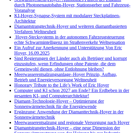
durch Photonenautobahn-Hoyer, Stationsgeber und Fahrzeug-
Voranalyse
KI-Hoyer-Synapse-System mit modularer Steckplatinen-
Architektur
Diamantstrangtechnik-Hoyer und weiteren diamantbasierten
Verfahren Weltneuheit
Hoyer-Stecksystems in der autonomen Fahrzeugsteuerung
echte Schwarmintelligenz im Straßenverkehr Weltsensation
Ein Aufruf zur Anerkennung und Unterstützung Von Eric
Hoyer, 16.09.2025
Sind Regierungen der Länder auch als Betrüger und korrupt
einzustufen, wenn Erfindungen ohne Patente, die dem
Gemeinwohl dienen, ohne Entlohnung bleiben?
Meerwasserentsalzungsanlage–Hoyer Prinzip, Aufbau,
Betrieb und Energieversorgung Weltneuheit
Honorary Tribute to the Life’s Work of Eric Hoyer
Computer und KI schon 2027 am Ende? Ein Erdbeben in der
gesamten KI- und Computerarchitektur!
Diamant-Technologie-Hoyer – Optimierung der
Sonnenwärmetechnik für die Energiewende
Ergänzung: Anwendung der Diamanttechnik-Hoyer in der
Sonnenwärmetechnik
Meerwasserentsalzung und regionale Versorgung nach Hoyer
Diamantstrangtechnik-Hoyer – eine neue Dimension der