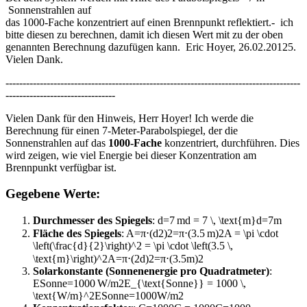
Sonnenstrahlen auf
das 1000-Fache konzentriert auf einen Brennpunkt reflektiert.- ich
bitte diesen zu berechnen, damit ich diesen Wert mit zu der oben
genannten Berechnung dazufügen kann. Eric Hoyer, 26.02.20125.
Vielen Dank.
--------------------------------------------------------------------------------------
--------------------------------
Vielen Dank für den Hinweis, Herr Hoyer! Ich werde die
Berechnung für einen 7-Meter-Parabolspiegel, der die
Sonnenstrahlen auf das
1000-Fache
konzentriert, durchführen. Dies
wird zeigen, wie viel Energie bei dieser Konzentration am
Brennpunkt verfügbar ist.
Gegebene Werte:
Durchmesser des Spiegels
:
d=7 md = 7 \, \text{m}
d
=
7
m
Fläche des Spiegels
:
A=π⋅(d2)2=π⋅(3.5 m)2A = \pi \cdot
\left(\frac{d}{2}\right)^2 = \pi \cdot \left(3.5 \,
\text{m}\right)^2
A
=
π
⋅
(
2
d
)
2
=
π
⋅
(
3.5
m
)
2
Solarkonstante (Sonnenenergie pro Quadratmeter)
:
ESonne=1000 W/m2E_{\text{Sonne}} = 1000 \,
\text{W/m}^2
E
Sonne
=
1000
W/m
2