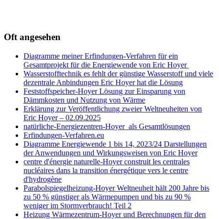
Oft angesehen
Diagramme meiner Erfindungen-Verfahren für ein
Gesamtprojekt für die Energiewende von Eric Hoyer
Wasserstofftechnik es fehlt der günstige Wasserstoff und viele
dezentrale Anbindungen Eric Hoyer hat die Lösung
Feststoffspeicher-Hoyer Lösung zur Einsparung von
Dämmkosten und Nutzung von Wärme
Erklärung zur Veröffentlichung zweier Weltneuheiten von
Eric Hoyer – 02.09.2025
natürliche-Energiezentren-Hoyer als Gesamtlösungen
Erfindungen-Verfahren.eu
Diagramme Energiewende 1 bis 14, 2023/24 Darstellungen
der Anwendungen und Wirkungsweisen von Eric Hoyer
centre d'énergie naturelle-Hoyer construit les centrales
nucléaires dans la transition énergétique vers le centre
d'hydrogène
Parabolspiegelheizung-Hoyer Weltneuheit hält 200 Jahre bis
zu 50 % günstiger als Wärmepumpen und bis zu 90 %
weniger im Stormverbrauch! Teil 2
Heizung Wärmezentrum-Hoyer und Berechnungen für den