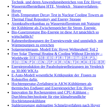
Technik, und deren Anwendungsbereichen von Eric Hoyer
Wasserstoffherstellung HTE, Vergleich Strangverfahren-
Hoyer
High-Temperature Decay Test in Nuclear Cooling Towers as
Thermal Final Repository and Energy Storage
Atomkraftwerkumbau zu Wasserstoffzentrum mit Nutzung
der Kühltürme als Zwischenspeicher für Strom, Energie.
Bio-Gaserzeugung Bio-Energie ist diese Art tatsächlich so
wirtschaftlich?
Rahmenbedingungen der Energiewende sind unmöglich, mit
Wärmepumpen zu erreichen
Solarenergieraum, Modell Eric Hoyer Weltneuheit! Teil 2
Free Solar Thermal Heating & Cooling Without Electricity –
Worldwide 🇩🇪 🇬🇧 🇪🇸 🇫🇷 🇹🇷 🇮🇹 🇬🇷 🇵🇱
🇷🇺 🇮🇳 🇵🇰 🇨🇳 🇯🇵 🇰🇷 🇻🇳 🇹🇭 🇲🇦 🇪🇬 🇧🇷
Energieproduktion der Parabolspiegelheizungen im Vergleich
zu 30.000 WKAs
E-Auto-Modell wesentliche Kritikpunkte der Fragen zu
Rohstoffen dafür.
Hochtemperatur-Zerfallstest in AKW-Kühltürmen als
thermisches Endlager und Energiespeicher Eric Hoyer
Innovation für Rechenzentren und CPU-Kühlung –
Durchbruchtechnologie für eine klimafreundliche
Hochleistungskühlung
Stahlerzeugung stufenartige Schmelzverfahren nach Hoyer