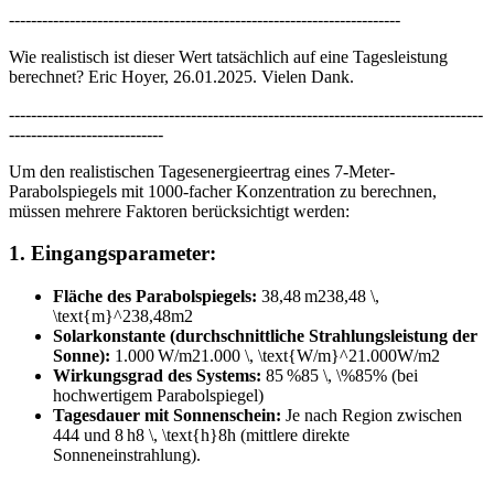
-----------------------------------------------------------------------
Wie realistisch ist dieser Wert tatsächlich auf eine Tagesleistung
berechnet? Eric Hoyer, 26.01.2025. Vielen Dank.
--------------------------------------------------------------------------------------
----------------------------
Um den realistischen Tagesenergieertrag eines 7-Meter-
Parabolspiegels mit 1000-facher Konzentration zu berechnen,
müssen mehrere Faktoren berücksichtigt werden:
1.
Eingangsparameter:
Fläche des Parabolspiegels:
38,48 m238,48 \,
\text{m}^2
38
,
48
m
2
Solarkonstante (durchschnittliche Strahlungsleistung der
Sonne):
1.000 W/m21.000 \, \text{W/m}^2
1.000
W/m
2
Wirkungsgrad des Systems:
85 %85 \, \%
85
%
(bei
hochwertigem Parabolspiegel)
Tagesdauer mit Sonnenschein:
Je nach Region zwischen
44
4
und
8 h8 \, \text{h}
8
h
(mittlere direkte
Sonneneinstrahlung).