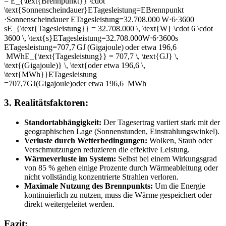
= E_{\text{Brennpunkt}} \cdot
\text{Sonnenscheindauer}
E
Tagesleistung
=
E
Brennpunkt
⋅
Sonnenscheindauer
ETagesleistung=32.708.000 W⋅6⋅3600
sE_{\text{Tagesleistung}} = 32.708.000 \, \text{W} \cdot 6 \cdot
3600 \, \text{s}
E
Tagesleistung
=
32.708.000
W
⋅
6
⋅
3600
s
ETagesleistung=707,7 GJ (Gigajoule) oder etwa 196,6
MWhE_{\text{Tagesleistung}} = 707,7 \, \text{GJ} \,
\text{(Gigajoule)} \, \text{oder etwa 196,6 \,
\text{MWh}}
E
Tagesleistung
=
707
,
7
GJ
(Gigajoule)
oder etwa 196,6
MWh
3.
Realitätsfaktoren:
Standortabhängigkeit:
Der Tagesertrag variiert stark mit der
geographischen Lage (Sonnenstunden, Einstrahlungswinkel).
Verluste durch Wetterbedingungen:
Wolken, Staub oder
Verschmutzungen reduzieren die effektive Leistung.
Wärmeverluste im System:
Selbst bei einem Wirkungsgrad
von 85 % gehen einige Prozente durch Wärmeableitung oder
nicht vollständig konzentrierte Strahlen verloren.
Maximale Nutzung des Brennpunkts:
Um die Energie
kontinuierlich zu nutzen, muss die Wärme gespeichert oder
direkt weitergeleitet werden.
Fazit: