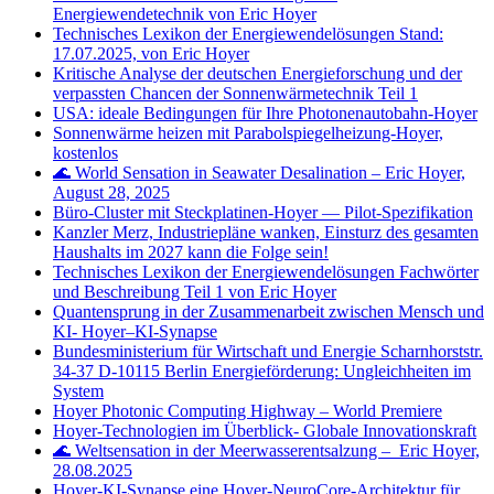
Energiewendetechnik von Eric Hoyer
Technisches Lexikon der Energiewendelösungen Stand:
17.07.2025, von Eric Hoyer
Kritische Analyse der deutschen Energieforschung und der
verpassten Chancen der Sonnenwärmetechnik Teil 1
USA: ideale Bedingungen für Ihre Photonenautobahn-Hoyer
Sonnenwärme heizen mit Parabolspiegelheizung-Hoyer,
kostenlos
🌊 World Sensation in Seawater Desalination – Eric Hoyer,
August 28, 2025
Büro‑Cluster mit Steckplatinen‑Hoyer — Pilot‑Spezifikation
Kanzler Merz, Industriepläne wanken, Einsturz des gesamten
Haushalts im 2027 kann die Folge sein!
Technisches Lexikon der Energiewendelösungen Fachwörter
und Beschreibung Teil 1 von Eric Hoyer
Quantensprung in der Zusammenarbeit zwischen Mensch und
KI- Hoyer–KI-Synapse
Bundesministerium für Wirtschaft und Energie Scharnhorststr.
34-37 D-10115 Berlin Energieförderung: Ungleichheiten im
System
Hoyer Photonic Computing Highway – World Premiere
Hoyer-Technologien im Überblick- Globale Innovationskraft
🌊 Weltsensation in der Meerwasserentsalzung – Eric Hoyer,
28.08.2025
Hoyer-KI-Synapse eine Hoyer-NeuroCore-Architektur für