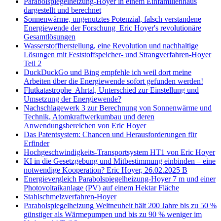
Parabolspiegelheizung-Hoyer in einem Einfamilienhaus
dargestellt und berechnet
Sonnenwärme, ungenutztes Potenzial, falsch verstandene
Energiewende der Forschung Eric Hoyer's revolutionäre
Gesamtlösungen
Wasserstoffherstellung, eine Revolution und nachhaltige
Lösungen mit Feststoffspeicher- und Strangverfahren-Hoyer
Teil 2
DuckDuckGo und Bing empfehle ich weil dort meine
Arbeiten über die Energiewende sofort gefunden werden!
Flutkatastrophe Ahrtal, Unterschied zur Einstellung und
Umsetzung der Energiewende?
Nachschlagewerk 3 zur Berechnung von Sonnenwärme und
Technik, Atomkraftwerkumbau und deren
Anwendungsbereichen von Eric Hoyer
Das Patentsystem: Chancen und Herausforderungen für
Erfinder
Hochgeschwindigkeits-Transportsystem HT1 von Eric Hoyer
KI in die Gesetzgebung und Mitbestimmung einbinden – eine
notwendige Kooperation? Eric Hoyer, 26.02.2025 B
Energievergleich Parabolspiegelheizung-Hoyer 7 m und einer
Photovoltaikanlage (PV) auf einem Hektar Fläche
Stahlschmelzverfahren-Hoyer
Parabolspiegelheizung Weltneuheit hält 200 Jahre bis zu 50 %
günstiger als Wärmepumpen und bis zu 90 % weniger im