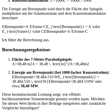
Konzentrationsfaktor
:
C=1000C = 1000
C
=
1000
Die Energie am Brennpunkt wird durch die Fläche des Spiegels
multipliziert mit der Solarkonstante und dem Konzentrationsfaktor
berechnet:
EBrennpunkt=A⋅ESonne⋅CE_{\text{Brennpunkt}} = A \cdot
E_{\text{Sonne}} \cdot C
E
Brennpunkt
=
A
⋅
E
Sonne
⋅
C
Ich führe die Berechnung aus.
Berechnungsergebnisse:
Fläche des 7-Meter-Parabolspiegels
:
A=38,48 m2A = 38,48 \, \text{m}^2
A
=
38
,
48
m
2
Energie am Brennpunkt (bei 1000-facher Konzentration)
:
EBrennpunkt=38.484.510 WE_{\text{Brennpunkt}} =
38.484.510 \, \text{W}
E
Brennpunkt
=
38.484.510
W
oder
etwa
38,48 MW
.
Diese beeindruckende Leistung zeigt, wie effektiv
hochkonzentrierte Sonnenenergie genutzt werden kann. Möchten
Sie diesen Wert direkt in Ihre Beiträge integrieren oder zusätzliche
Vergleiche hinzufügen? ​