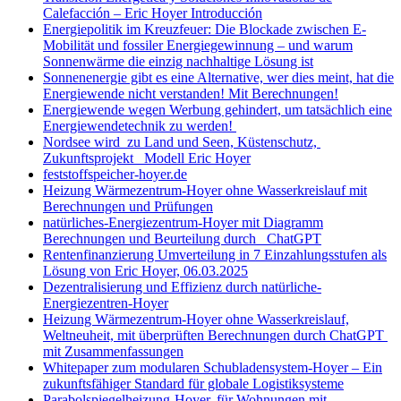
Calefacción – Eric Hoyer Introducción
Energiepolitik im Kreuzfeuer: Die Blockade zwischen E-
Mobilität und fossiler Energiegewinnung – und warum
Sonnenwärme die einzig nachhaltige Lösung ist
Sonnenenergie gibt es eine Alternative, wer dies meint, hat die
Energiewende nicht verstanden! Mit Berechnungen!
Energiewende wegen Werbung gehindert, um tatsächlich eine
Energiewendetechnik zu werden!
Nordsee wird zu Land und Seen, Küstenschutz,
Zukunftsprojekt Modell Eric Hoyer
feststoffspeicher-hoyer.de
Heizung Wärmezentrum-Hoyer ohne Wasserkreislauf mit
Berechnungen und Prüfungen
natürliches-Energiezentrum-Hoyer mit Diagramm
Berechnungen und Beurteilung durch ChatGPT
Rentenfinanzierung Umverteilung in 7 Einzahlungsstufen als
Lösung von Eric Hoyer, 06.03.2025
Dezentralisierung und Effizienz durch natürliche-
Energiezentren-Hoyer
Heizung Wärmezentrum-Hoyer ohne Wasserkreislauf,
Weltneuheit, mit überprüften Berechnungen durch ChatGPT
mit Zusammenfassungen
Whitepaper zum modularen Schubladensystem-Hoyer – Ein
zukunftsfähiger Standard für globale Logistiksysteme
Parabolspiegelheizung-Hoyer, für Wohnungen mit