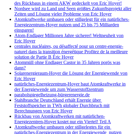
des Rückbaus in einem AKW gedeckelt von Eric Hoyer!
Nordsee wird zu Land und Seen größtes Zukunftsprojekt aller
Zeiten und Lösung vieler Probleme von Eric Hoyer
Atomkraftwerke umbauen oder stillgelegt für ein natürliches-
Energiezentrum-Hoyer nutzen und 25 bis 75 Milliarden
einsparen!
Atom-Endlager Millionen Jahre sicherer! Weltneuheit von
Eric Hoyer
centrales nucléaires, ou désaffecté pour un centre-energie-
naturel dans la transition énergétique Profitez de la meilleure
solution de Partie B Éric Hoyer
Atommüll ohne Endlager Castor in 35 Jahren porös was
dann?
Solarenergieraum-Hoyer die Lösung der Energiewende von
Eric Hoyer
natürliches-Energiezentrum-Hoyer baut Atomkraftwerke in
der Energiewende um zum Wasserstoffzentrum
parabolspiegelheizung-bürgerenergie.de
Stahlbranche Deutschland erhält Energie über
Feststoffspeicher in TWh globaler Durchbruch mit
Berechnungen von Eric Hoyer
Rückbau von Atomkraftwerken mit natürlichen-
Energiezentren-Hoyer kostet nur ein Viertel! Teil A
Atomkraftwerke umbauen oder stillgelegtes für ein
natürliches-Energiezentrum in der Energiewende nutzen