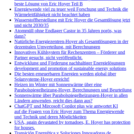
beste Lösung von Eric Hoyer Teil B
Energiewende viel zu teuer weil Forschung und Technik die
Wärmeleitfähigkeit nicht beachtet haben
Wasserstoffherstellung mit Eric Hoyer die Gesamtlösung jetzt
und nicht 2030/35
Atommüll ohne Endlager Castor in 35 Jahren porös, was
dann?
Natürliche-Energiezentren-Hoyer als Gesamtlösungen in der
dezentralen Umverteilung, mit Berechnungen
Innovatives Kühlsystem für Rechenzentren – Förderer und
Partner gesucht, nicht veröffentlicht.
Entwicklung und Förderung nachhaltiger Energielösungen
development and promotion of sustainable energy solutions
Die besten erneuerbaren Energien werden global über
Solarsysteme-Hoyer erreicht!
Heizen im Winter mit Sonnenwärme über eine
Parabolspiegelheizung-Hoyer, Berechnungen und Beurteilung
Sonnenwärme über Parabolspiegelheizungen-Hoyer in allen
Ländern anwenden, reicht dies dann aus?
ChatGPT und Mircosoft Copilot plus wie antwortet KI
auf die Fragen von Eric Hoyer zum Thema Energiewende
und Technik und deren Möglichkeiten
USA, again devastated by tornadoes, E. Hoyer has protection
for houses.
Transición Energética y Soluciones Innovadoras de