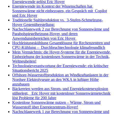
Energiewende gelöst Eric Hoyer
Energiewende im Kontext der Wissenschaften hat
Sonnenwärme nicht einbezogen, ein Gespräch mit Copilot
und Eric Hoyer
Traditionelle Stahlproduktion vs. 3-Stufen-Schmelzung-
Hoyer Gegenüberstellung:
Nachschlagewerk 2 zur Berechnung von Sonnenwärme und
Parabolspiegelheizung-Hoyer, und deren
Anwendungsbereichen von Eric Hoyer
Hochleistungskühlung Gesamtlösung für Rechenzentren und
CPU-Kühlung – Durchbruchtechnologie klimafreundlich
Mein Vermächtnis: die Hoyer-Systeme für die Energiewende,
Einbeziehung der kostenlosen Sonnenwärme in der Technik,
Weltneuheiten!
Technologieverantwortung der Energiewende: ein kritischer
Situationsbericht 2025
Offshore-Wasserstoffproduktion an Windkraftanlagen in der
Nordsee Elektrolyseure an den WKA in luftiger Höhe
anzubauen
Bäckereien werden aus Strom- und Energiekostenexplosion
stillgelegt, Eric Hoyer mit kostenloser Sonnenwärmetechnik
löst Probleme für 200 Jahre
Kostenlose Sonnenwärme nutzen – Wärme, Strom und
Wasserstoff über Energiezentrum-Hoyer!
Nachschlagewerk 1 zur Berechnung von Sonnenwärme und