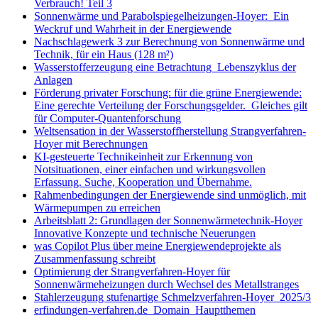
Verbrauch! Teil 3
Sonnenwärme und Parabolspiegelheizungen-Hoyer: Ein
Weckruf und Wahrheit in der Energiewende
Nachschlagewerk 3 zur Berechnung von Sonnenwärme und
Technik, für ein Haus (128 m²)
Wasserstofferzeugung eine Betrachtung Lebenszyklus der
Anlagen
Förderung privater Forschung: für die grüne Energiewende:
Eine gerechte Verteilung der Forschungsgelder. Gleiches gilt
für Computer-Quantenforschung
Weltsensation in der Wasserstoffherstellung Strangverfahren-
Hoyer mit Berechnungen
KI-gesteuerte Technikeinheit zur Erkennung von
Notsituationen, einer einfachen und wirkungsvollen
Erfassung. Suche, Kooperation und Übernahme.
Rahmenbedingungen der Energiewende sind unmöglich, mit
Wärmepumpen zu erreichen
Arbeitsblatt 2: Grundlagen der Sonnenwärmetechnik-Hoyer
Innovative Konzepte und technische Neuerungen
was Copilot Plus über meine Energiewendeprojekte als
Zusammenfassung schreibt
Optimierung der Strangverfahren-Hoyer für
Sonnenwärmeheizungen durch Wechsel des Metallstranges
Stahlerzeugung stufenartige Schmelzverfahren-Hoyer 2025/3
erfindungen-verfahren.de Domain Hauptthemen