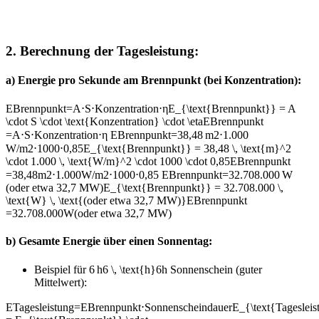
2.
Berechnung der Tagesleistung:
a)
Energie pro Sekunde am Brennpunkt (bei Konzentration):
EBrennpunkt=A⋅S⋅Konzentration⋅ηE_{\text{Brennpunkt}} = A
\cdot S \cdot \text{Konzentration} \cdot \eta
E
Brennpunkt
=
A
⋅
S
⋅
Konzentration
⋅
η
EBrennpunkt=38,48 m2⋅1.000
W/m2⋅1000⋅0,85E_{\text{Brennpunkt}} = 38,48 \, \text{m}^2
\cdot 1.000 \, \text{W/m}^2 \cdot 1000 \cdot 0,85
E
Brennpunkt
=
38
,
48
m
2
⋅
1.000
W/m
2
⋅
1000
⋅
0
,
85
EBrennpunkt=32.708.000 W
(oder etwa 32,7 MW)E_{\text{Brennpunkt}} = 32.708.000 \,
\text{W} \, \text{(oder etwa 32,7 MW)}
E
Brennpunkt
=
32.708.000
W
(oder etwa 32,7 MW)
b)
Gesamte Energie über einen Sonnentag:
Beispiel für
6 h6 \, \text{h}
6
h
Sonnenschein (guter
Mittelwert):
ETagesleistung=EBrennpunkt⋅SonnenscheindauerE_{\text{Tagesleis