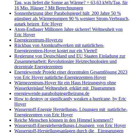
Tag, was liefert die Sonne an Wärme? = 63,63 kWh/Tag, für
16 Mio. Häuser ? Mit Berechnungen
Sonnenheizung über Parabolspiegel hält 200 Jahre 50 %
günstiger als Wärmepumpen 90 % weniger Strom-Verbrauch,
autark heizen Eric Hoyer
Atom-Endlager Millionen Jahre sicherer! Weltneuheit von
Eric Hoyer
Energiezentrum-Hoyer.eu
Rückbau von Atomkraftwerken mit natürlichen-
Energiezentren-Hoyer kostet nur ein Viertel!
Regierung von Deutschland und EU Staaten Einladung zur
Zusammenarbeit: Revolutionäre Heiztechnologien und
dezentrale Energiezentren
Energiewende Projekt einer dezentralen Gesamtlösung 2023
von Eric Hoyer natürliche-Energiezentren-Hoyer
Wärmezentrum-Hoyer für ein Haus Heizungstyp ohne
Wasserkreislauf Weltneuheit, erklärt mit Diagrammen
energiewende-parabolspiegelheizung.de
How to destroy or significantly weaken a hurricane, by Eric
Hoyer
Wasserstoff-Energie Herstellungs- Lösungen mit natürliche-
Energiezentren von Eric Hoyer
Reiche Menschen können in den Himmel kommen!?
Wasserstoff-Energieherstellungs-Lösungen von Eric Hoyer
Wasserstoff-Herstellungsanlagen durch die Einsparungen