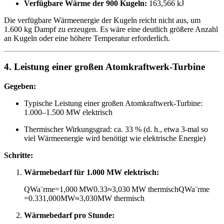
Verfügbare Wärme der 900 Kugeln:
163,566 kJ
Die verfügbare Wärmeenergie der Kugeln reicht nicht aus, um
1.600 kg Dampf zu erzeugen. Es wäre eine deutlich größere Anzahl
an Kugeln oder eine höhere Temperatur erforderlich.
4. Leistung einer großen Atomkraftwerk-Turbine
Gegeben:
Typische Leistung einer großen Atomkraftwerk-Turbine:
1.000–1.500 MW elektrisch
Thermischer Wirkungsgrad: ca. 33 % (d. h., etwa 3-mal so
viel Wärmeenergie wird benötigt wie elektrische Energie)
Schritte:
Wärmebedarf für 1.000 MW elektrisch:
QWa¨rme=1,000 MW0.33≈3,030 MW thermisch
Q
W
a
¨
rme
=
0.33
1
,
000
MW
≈
3
,
030
MW thermisch
Wärmebedarf pro Stunde: