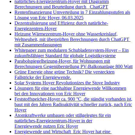
natürliches-Energiezentrum-Hoyer mit Diagramm
Berechnungen und Beurteilung durch ChatGPT
Rentenfinanzierung Umverteilung in 7 Einzahlungsstufen als
Lösung von Eric Hoyer, 06.03.2025
Dezentralisierung und Effizienz durch natürliche-
Energiezentren-Hoyer
Heizung Wärmezentrum-Hoyer ohne Wasserkreislauf,
Weltneuheit, mit überprüften Berechnungen durch ChatGPT
mit Zusammenfassungen
Whitepaper zum modularen Schubladensystem-Hoyer – Ein
zukunftsfähiger Standard für globale Logistiksysteme
Parabolspiegelheizung-Hoyer, für Wohnungen mit
Berechnungen Gegenüberstellung PV-Balkonanlage 800 Watt
Grüne Energie ohne grüne Technik? Die versteckten
Fallstricke der Energiewende.
Solar Systems Hoyer Revolutionizes the Stove Industry
Lösungen für eine nachhaltige Energiewende Willkommen
bei den Innovationen von Eric Hoyer
Feststoffspeicher-Hoyer ca. 900 °C, die ständig vorhanden ist,
baut mit den Jahren Radioaktivität schneller zurück, nach Eric
Hoyer
Atomkraftwerke umbauen oder stillgelegtes für ein
natürliches-Energiezentrum-Hoyer in der
Energiewende nutzen Eric Hoyer
Energiewende und Wirtschaft Eric Hoyer hat eine