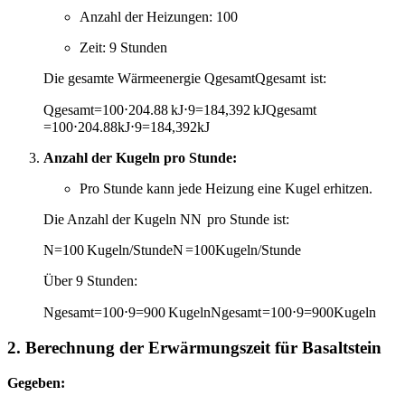
Anzahl der Heizungen: 100
Zeit: 9 Stunden
Die gesamte Wärmeenergie
Qgesamt
Q
gesamt
ist:
Qgesamt=100⋅204.88 kJ⋅9=184,392 kJ
Q
gesamt
=
100
⋅
204.88
kJ
⋅
9
=
184
,
392
kJ
Anzahl der Kugeln pro Stunde:
Pro Stunde kann jede Heizung eine Kugel erhitzen.
Die Anzahl der Kugeln
N
N
pro Stunde ist:
N=100 Kugeln/Stunde
N
=
100
Kugeln/Stunde
Über 9 Stunden:
Ngesamt=100⋅9=900 Kugeln
N
gesamt
=
100
⋅
9
=
900
Kugeln
2. Berechnung der Erwärmungszeit für Basaltstein
Gegeben: