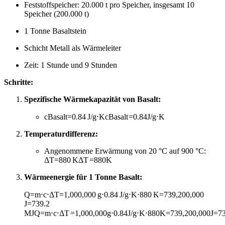
Feststoffspeicher: 20.000 t pro Speicher, insgesamt 10
Speicher (200.000 t)
1 Tonne Basaltstein
Schicht Metall als Wärmeleiter
Zeit: 1 Stunde und 9 Stunden
Schritte:
Spezifische Wärmekapazität von Basalt:
cBasalt=0.84 J/g⋅K
c
Basalt
=
0.84
J/g
⋅
K
Temperaturdifferenz:
Angenommene Erwärmung von 20 °C auf 900 °C:
ΔT=880 K
Δ
T
=
880
K
Wärmeenergie für 1 Tonne Basalt:
Q=m⋅c⋅ΔT=1,000,000 g⋅0.84 J/g⋅K⋅880 K=739,200,000
J=739.2
MJ
Q
=
m
⋅
c
⋅
Δ
T
=
1
,
000
,
000
g
⋅
0.84
J/g
⋅
K
⋅
880
K
=
739
,
200
,
000
J
=
7