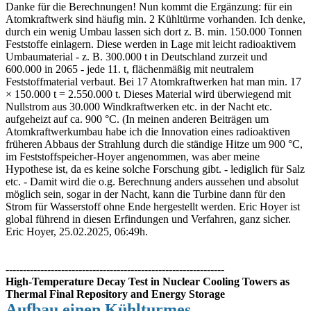
Danke für die Berechnungen! Nun kommt die Ergänzung: für ein
Atomkraftwerk sind häufig min. 2 Kühltürme vorhanden. Ich denke,
durch ein wenig Umbau lassen sich dort z. B. min. 150.000 Tonnen
Feststoffe einlagern. Diese werden in Lage mit leicht radioaktivem
Umbaumaterial - z. B. 300.000 t in Deutschland zurzeit und
600.000 in 2065 - jede 11. t, flächenmäßig mit neutralem
Feststoffmaterial verbaut. Bei 17 Atomkraftwerken hat man min. 17
× 150.000 t = 2.550.000 t. Dieses Material wird überwiegend mit
Nullstrom aus 30.000 Windkraftwerken etc. in der Nacht etc.
aufgeheizt auf ca. 900 °C. (In meinen anderen Beiträgen um
Atomkraftwerkumbau habe ich die Innovation eines radioaktiven
früheren Abbaus der Strahlung durch die ständige Hitze um 900 °C,
im Feststoffspeicher-Hoyer angenommen, was aber meine
Hypothese ist, da es keine solche Forschung gibt. - lediglich für Salz
etc. - Damit wird die o.g. Berechnung anders aussehen und absolut
möglich sein, sogar in der Nacht, kann die Turbine dann für den
Strom für Wasserstoff ohne Ende hergestellt werden. Eric Hoyer ist
global führend in diesen Erfindungen und Verfahren, ganz sicher.
Eric Hoyer, 25.02.2025, 06:49h.
---------------------------------------------------------------
High-Temperature Decay Test in Nuclear Cooling Towers as
Thermal Final Repository and Energy Storage
Aufbau einen Kühlturmes