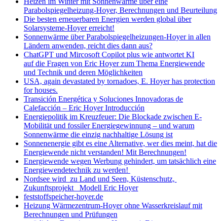
Heizen im Winter mit Sonnenwärme über eine
Parabolspiegelheizung-Hoyer, Berechnungen und Beurteilung
Die besten erneuerbaren Energien werden global über
Solarsysteme-Hoyer erreicht!
Sonnenwärme über Parabolspiegelheizungen-Hoyer in allen
Ländern anwenden, reicht dies dann aus?
ChatGPT und Mircosoft Copilot plus wie antwortet KI
auf die Fragen von Eric Hoyer zum Thema Energiewende
und Technik und deren Möglichkeiten
USA, again devastated by tornadoes, E. Hoyer has protection
for houses.
Transición Energética y Soluciones Innovadoras de
Calefacción – Eric Hoyer Introducción
Energiepolitik im Kreuzfeuer: Die Blockade zwischen E-
Mobilität und fossiler Energiegewinnung – und warum
Sonnenwärme die einzig nachhaltige Lösung ist
Sonnenenergie gibt es eine Alternative, wer dies meint, hat die
Energiewende nicht verstanden! Mit Berechnungen!
Energiewende wegen Werbung gehindert, um tatsächlich eine
Energiewendetechnik zu werden!
Nordsee wird zu Land und Seen, Küstenschutz,
Zukunftsprojekt Modell Eric Hoyer
feststoffspeicher-hoyer.de
Heizung Wärmezentrum-Hoyer ohne Wasserkreislauf mit
Berechnungen und Prüfungen