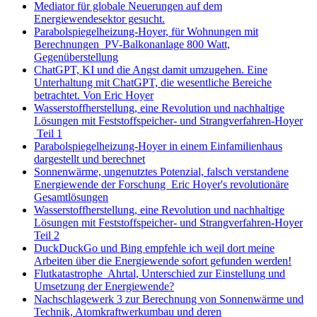
Mediator für globale Neuerungen auf dem
Energiewendesektor gesucht.
Parabolspiegelheizung-Hoyer, für Wohnungen mit
Berechnungen PV-Balkonanlage 800 Watt,
Gegenüberstellung
ChatGPT, KI und die Angst damit umzugehen. Eine
Unterhaltung mit ChatGPT, die wesentliche Bereiche
betrachtet. Von Eric Hoyer
Wasserstoffherstellung, eine Revolution und nachhaltige
Lösungen mit Feststoffspeicher- und Strangverfahren-Hoyer
Teil 1
Parabolspiegelheizung-Hoyer in einem Einfamilienhaus
dargestellt und berechnet
Sonnenwärme, ungenutztes Potenzial, falsch verstandene
Energiewende der Forschung Eric Hoyer's revolutionäre
Gesamtlösungen
Wasserstoffherstellung, eine Revolution und nachhaltige
Lösungen mit Feststoffspeicher- und Strangverfahren-Hoyer
Teil 2
DuckDuckGo und Bing empfehle ich weil dort meine
Arbeiten über die Energiewende sofort gefunden werden!
Flutkatastrophe Ahrtal, Unterschied zur Einstellung und
Umsetzung der Energiewende?
Nachschlagewerk 3 zur Berechnung von Sonnenwärme und
Technik, Atomkraftwerkumbau und deren