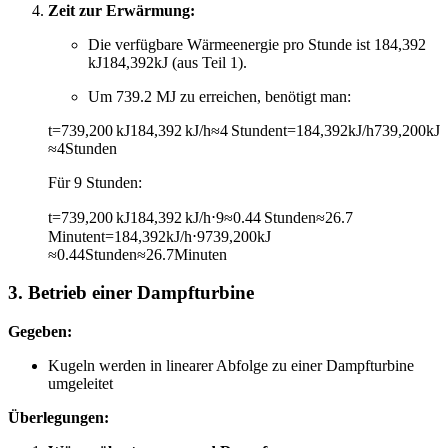
Zeit zur Erwärmung:
Die verfügbare Wärmeenergie pro Stunde ist
184,392
kJ
184
,
392
kJ
(aus Teil 1).
Um 739.2 MJ zu erreichen, benötigt man:
t=739,200 kJ184,392 kJ/h≈4 Stunden
t
=
184
,
392
kJ/h
739
,
200
kJ
≈
4
Stunden
Für 9 Stunden:
t=739,200 kJ184,392 kJ/h⋅9≈0.44 Stunden≈26.7
Minuten
t
=
184
,
392
kJ/h
⋅
9
739
,
200
kJ
≈
0.44
Stunden
≈
26.7
Minuten
3. Betrieb einer Dampfturbine
Gegeben:
Kugeln werden in linearer Abfolge zu einer Dampfturbine
umgeleitet
Überlegungen: