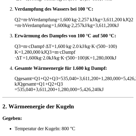
Verdampfung des Wassers bei 100 °C:
Q2=m⋅hVerdampfung=1,600 kg⋅2,257 kJ/kg=3,611,200 kJ
Q
2
=
m
⋅
h
Verdampfung
=
1
,
600
kg
⋅
2
,
257
kJ/kg
=
3
,
611
,
200
kJ
Erwärmung des Dampfes von 100 °C auf 500 °C:
Q3=m⋅cDampf⋅ΔT=1,600 kg⋅2.0 kJ/kg⋅K⋅(500−100)
K=1,280,000 kJ
Q
3
=
m
⋅
c
Dampf
⋅
Δ
T
=
1
,
600
kg
⋅
2.0
kJ/kg
⋅
K
⋅
(
500
−
100
)
K
=
1
,
280
,
000
kJ
Gesamte Wärmeenergie für 1.600 kg Dampf:
Qgesamt=Q1+Q2+Q3=535,040+3,611,200+1,280,000=5,426
kJ
Q
gesamt
=
Q
1
+
Q
2
+
Q
3
=
535
,
040
+
3
,
611
,
200
+
1
,
280
,
000
=
5
,
426
,
240
kJ
2. Wärmeenergie der Kugeln
Gegeben:
Temperatur der Kugeln: 800 °C