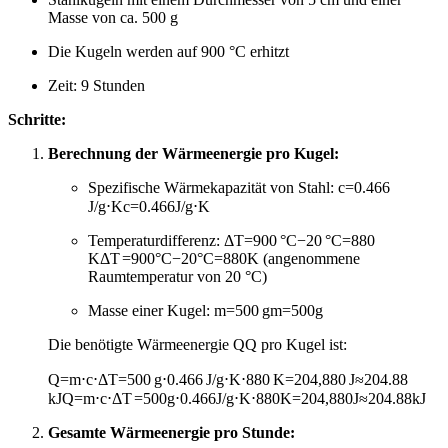
Masse von ca. 500 g
Die Kugeln werden auf 900 °C erhitzt
Zeit: 9 Stunden
Schritte:
Berechnung der Wärmeenergie pro Kugel:
Spezifische Wärmekapazität von Stahl:
c=0.466
J/g⋅K
c
=
0.466
J/g
⋅
K
Temperaturdifferenz:
ΔT=900 °C−20 °C=880
K
Δ
T
=
900
°C
−
20
°C
=
880
K
(angenommene
Raumtemperatur von 20 °C)
Masse einer Kugel:
m=500 g
m
=
500
g
Die benötigte Wärmeenergie
Q
Q
pro Kugel ist:
Q=m⋅c⋅ΔT=500 g⋅0.466 J/g⋅K⋅880 K=204,880 J≈204.88
kJ
Q
=
m
⋅
c
⋅
Δ
T
=
500
g
⋅
0.466
J/g
⋅
K
⋅
880
K
=
204
,
880
J
≈
204.88
kJ
Gesamte Wärmeenergie pro Stunde: