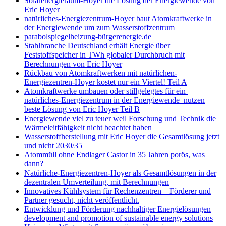
Solarenergieraum-Hoyer die Lösung der Energiewende von
Eric Hoyer
natürliches-Energiezentrum-Hoyer baut Atomkraftwerke in
der Energiewende um zum Wasserstoffzentrum
parabolspiegelheizung-bürgerenergie.de
Stahlbranche Deutschland erhält Energie über
Feststoffspeicher in TWh globaler Durchbruch mit
Berechnungen von Eric Hoyer
Rückbau von Atomkraftwerken mit natürlichen-
Energiezentren-Hoyer kostet nur ein Viertel! Teil A
Atomkraftwerke umbauen oder stillgelegtes für ein
natürliches-Energiezentrum in der Energiewende nutzen
beste Lösung von Eric Hoyer Teil B
Energiewende viel zu teuer weil Forschung und Technik die
Wärmeleitfähigkeit nicht beachtet haben
Wasserstoffherstellung mit Eric Hoyer die Gesamtlösung jetzt
und nicht 2030/35
Atommüll ohne Endlager Castor in 35 Jahren porös, was
dann?
Natürliche-Energiezentren-Hoyer als Gesamtlösungen in der
dezentralen Umverteilung, mit Berechnungen
Innovatives Kühlsystem für Rechenzentren – Förderer und
Partner gesucht, nicht veröffentlicht.
Entwicklung und Förderung nachhaltiger Energielösungen
development and promotion of sustainable energy solutions