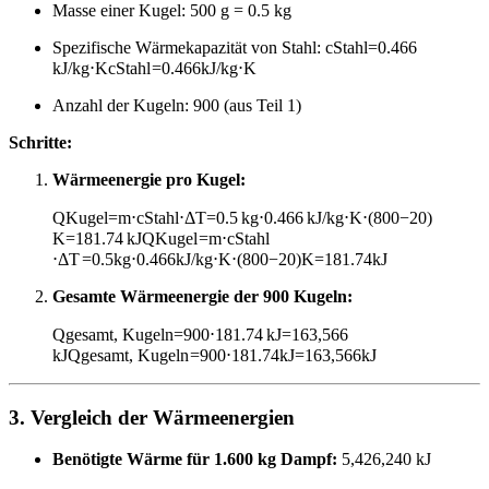
Masse einer Kugel: 500 g = 0.5 kg
Spezifische Wärmekapazität von Stahl:
cStahl=0.466
kJ/kg⋅K
c
Stahl
=
0.466
kJ/kg
⋅
K
Anzahl der Kugeln: 900 (aus Teil 1)
Schritte:
Wärmeenergie pro Kugel:
QKugel=m⋅cStahl⋅ΔT=0.5 kg⋅0.466 kJ/kg⋅K⋅(800−20)
K=181.74 kJ
Q
Kugel
=
m
⋅
c
Stahl
⋅
Δ
T
=
0.5
kg
⋅
0.466
kJ/kg
⋅
K
⋅
(
800
−
20
)
K
=
181.74
kJ
Gesamte Wärmeenergie der 900 Kugeln:
Qgesamt, Kugeln=900⋅181.74 kJ=163,566
kJ
Q
gesamt, Kugeln
=
900
⋅
181.74
kJ
=
163
,
566
kJ
3. Vergleich der Wärmeenergien
Benötigte Wärme für 1.600 kg Dampf:
5,426,240 kJ