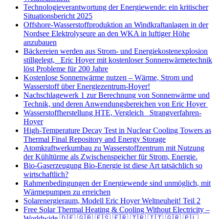
Technologieverantwortung der Energiewende: ein kritischer
Situationsbericht 2025
Offshore-Wasserstoffproduktion an Windkraftanlagen in der
Nordsee Elektrolyseure an den WKA in luftiger Höhe
anzubauen
Bäckereien werden aus Strom- und Energiekostenexplosion
stillgelegt, Eric Hoyer mit kostenloser Sonnenwärmetechnik
löst Probleme für 200 Jahre
Kostenlose Sonnenwärme nutzen – Wärme, Strom und
Wasserstoff über Energiezentrum-Hoyer!
Nachschlagewerk 1 zur Berechnung von Sonnenwärme und
Technik, und deren Anwendungsbereichen von Eric Hoyer
Wasserstoffherstellung HTE, Vergleich Strangverfahren-
Hoyer
High-Temperature Decay Test in Nuclear Cooling Towers as
Thermal Final Repository and Energy Storage
Atomkraftwerkumbau zu Wasserstoffzentrum mit Nutzung
der Kühltürme als Zwischenspeicher für Strom, Energie.
Bio-Gaserzeugung Bio-Energie ist diese Art tatsächlich so
wirtschaftlich?
Rahmenbedingungen der Energiewende sind unmöglich, mit
Wärmepumpen zu erreichen
Solarenergieraum, Modell Eric Hoyer Weltneuheit! Teil 2
Free Solar Thermal Heating & Cooling Without Electricity –
Worldwide 🇩🇪 🇬🇧 🇪🇸 🇫🇷 🇹🇷 🇮🇹 🇬🇷 🇵🇱