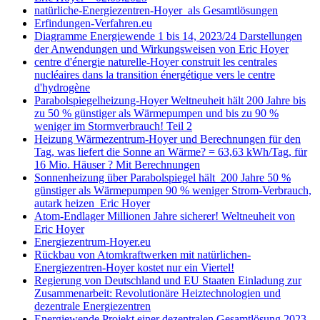
natürliche-Energiezentren-Hoyer als Gesamtlösungen
Erfindungen-Verfahren.eu
Diagramme Energiewende 1 bis 14, 2023/24 Darstellungen
der Anwendungen und Wirkungsweisen von Eric Hoyer
centre d'énergie naturelle-Hoyer construit les centrales
nucléaires dans la transition énergétique vers le centre
d'hydrogène
Parabolspiegelheizung-Hoyer Weltneuheit hält 200 Jahre bis
zu 50 % günstiger als Wärmepumpen und bis zu 90 %
weniger im Stormverbrauch! Teil 2
Heizung Wärmezentrum-Hoyer und Berechnungen für den
Tag, was liefert die Sonne an Wärme? = 63,63 kWh/Tag, für
16 Mio. Häuser ? Mit Berechnungen
Sonnenheizung über Parabolspiegel hält 200 Jahre 50 %
günstiger als Wärmepumpen 90 % weniger Strom-Verbrauch,
autark heizen Eric Hoyer
Atom-Endlager Millionen Jahre sicherer! Weltneuheit von
Eric Hoyer
Energiezentrum-Hoyer.eu
Rückbau von Atomkraftwerken mit natürlichen-
Energiezentren-Hoyer kostet nur ein Viertel!
Regierung von Deutschland und EU Staaten Einladung zur
Zusammenarbeit: Revolutionäre Heiztechnologien und
dezentrale Energiezentren
Energiewende Projekt einer dezentralen Gesamtlösung 2023