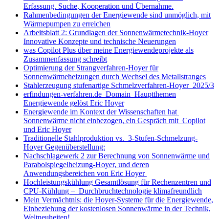
Erfassung. Suche, Kooperation und Übernahme.
Rahmenbedingungen der Energiewende sind unmöglich, mit
Wärmepumpen zu erreichen
Arbeitsblatt 2: Grundlagen der Sonnenwärmetechnik-Hoyer
Innovative Konzepte und technische Neuerungen
was Copilot Plus über meine Energiewendeprojekte als
Zusammenfassung schreibt
Optimierung der Strangverfahren-Hoyer für
Sonnenwärmeheizungen durch Wechsel des Metallstranges
Stahlerzeugung stufenartige Schmelzverfahren-Hoyer 2025/3
erfindungen-verfahren.de Domain Hauptthemen
Energiewende gelöst Eric Hoyer
Energiewende im Kontext der Wissenschaften hat
Sonnenwärme nicht einbezogen, ein Gespräch mit Copilot
und Eric Hoyer
Traditionelle Stahlproduktion vs. 3-Stufen-Schmelzung-
Hoyer Gegenüberstellung:
Nachschlagewerk 2 zur Berechnung von Sonnenwärme und
Parabolspiegelheizung-Hoyer, und deren
Anwendungsbereichen von Eric Hoyer
Hochleistungskühlung Gesamtlösung für Rechenzentren und
CPU-Kühlung – Durchbruchtechnologie klimafreundlich
Mein Vermächtnis: die Hoyer-Systeme für die Energiewende,
Einbeziehung der kostenlosen Sonnenwärme in der Technik,
Weltneuheiten!