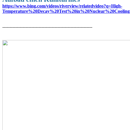
https://www.bing.com/videos/riverview/relatedvideo?q=High-
Temperature%20Decay%20Test%20in%20Nuclear%20Cooli
--------------------------------------------------------------