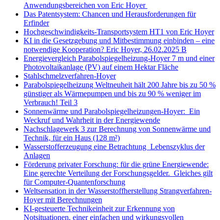
Anwendungsbereichen von Eric Hoyer
Das Patentsystem: Chancen und Herausforderungen für
Erfinder
Hochgeschwindigkeits-Transportsystem HT1 von Eric Hoyer
KI in die Gesetzgebung und Mitbestimmung einbinden – eine
notwendige Kooperation? Eric Hoyer, 26.02.2025 B
Energievergleich Parabolspiegelheizung-Hoyer 7 m und einer
Photovoltaikanlage (PV) auf einem Hektar Fläche
Stahlschmelzverfahren-Hoyer
Parabolspiegelheizung Weltneuheit hält 200 Jahre bis zu 50 %
günstiger als Wärmepumpen und bis zu 90 % weniger im
Verbrauch! Teil 3
Sonnenwärme und Parabolspiegelheizungen-Hoyer: Ein
Weckruf und Wahrheit in der Energiewende
Nachschlagewerk 3 zur Berechnung von Sonnenwärme und
Technik, für ein Haus (128 m²)
Wasserstofferzeugung eine Betrachtung Lebenszyklus der
Anlagen
Förderung privater Forschung: für die grüne Energiewende:
Eine gerechte Verteilung der Forschungsgelder. Gleiches gilt
für Computer-Quantenforschung
Weltsensation in der Wasserstoffherstellung Strangverfahren-
Hoyer mit Berechnungen
KI-gesteuerte Technikeinheit zur Erkennung von
Notsituationen, einer einfachen und wirkungsvollen