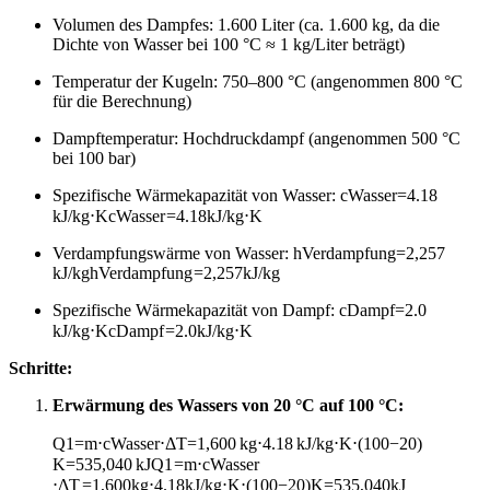
Volumen des Dampfes: 1.600 Liter (ca. 1.600 kg, da die
Dichte von Wasser bei 100 °C ≈ 1 kg/Liter beträgt)
Temperatur der Kugeln: 750–800 °C (angenommen 800 °C
für die Berechnung)
Dampftemperatur: Hochdruckdampf (angenommen 500 °C
bei 100 bar)
Spezifische Wärmekapazität von Wasser:
cWasser=4.18
kJ/kg⋅K
c
Wasser
=
4.18
kJ/kg
⋅
K
Verdampfungswärme von Wasser:
hVerdampfung=2,257
kJ/kg
h
Verdampfung
=
2
,
257
kJ/kg
Spezifische Wärmekapazität von Dampf:
cDampf=2.0
kJ/kg⋅K
c
Dampf
=
2.0
kJ/kg
⋅
K
Schritte:
Erwärmung des Wassers von 20 °C auf 100 °C:
Q1=m⋅cWasser⋅ΔT=1,600 kg⋅4.18 kJ/kg⋅K⋅(100−20)
K=535,040 kJ
Q
1
=
m
⋅
c
Wasser
⋅
Δ
T
=
1
,
600
kg
⋅
4.18
kJ/kg
⋅
K
⋅
(
100
−
20
)
K
=
535
,
040
kJ