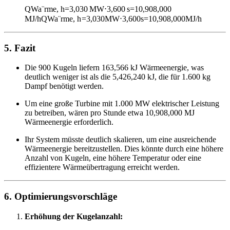
QWa¨rme, h=3,030 MW⋅3,600 s=10,908,000
MJ/h
Q
W
a
¨
rme, h
=
3
,
030
MW
⋅
3
,
600
s
=
10
,
908
,
000
MJ/h
5. Fazit
Die 900 Kugeln liefern 163,566 kJ Wärmeenergie, was
deutlich weniger ist als die 5,426,240 kJ, die für 1.600 kg
Dampf benötigt werden.
Um eine große Turbine mit 1.000 MW elektrischer Leistung
zu betreiben, wären pro Stunde etwa 10,908,000 MJ
Wärmeenergie erforderlich.
Ihr System müsste deutlich skalieren, um eine ausreichende
Wärmeenergie bereitzustellen. Dies könnte durch eine höhere
Anzahl von Kugeln, eine höhere Temperatur oder eine
effizientere Wärmeübertragung erreicht werden.
6. Optimierungsvorschläge
Erhöhung der Kugelanzahl: