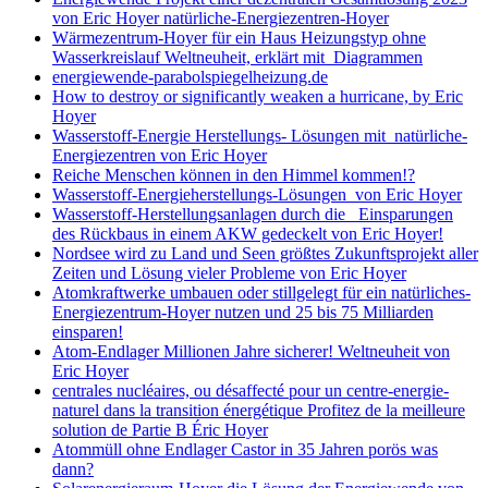
von Eric Hoyer natürliche-Energiezentren-Hoyer
Wärmezentrum-Hoyer für ein Haus Heizungstyp ohne
Wasserkreislauf Weltneuheit, erklärt mit Diagrammen
energiewende-parabolspiegelheizung.de
How to destroy or significantly weaken a hurricane, by Eric
Hoyer
Wasserstoff-Energie Herstellungs- Lösungen mit natürliche-
Energiezentren von Eric Hoyer
Reiche Menschen können in den Himmel kommen!?
Wasserstoff-Energieherstellungs-Lösungen von Eric Hoyer
Wasserstoff-Herstellungsanlagen durch die Einsparungen
des Rückbaus in einem AKW gedeckelt von Eric Hoyer!
Nordsee wird zu Land und Seen größtes Zukunftsprojekt aller
Zeiten und Lösung vieler Probleme von Eric Hoyer
Atomkraftwerke umbauen oder stillgelegt für ein natürliches-
Energiezentrum-Hoyer nutzen und 25 bis 75 Milliarden
einsparen!
Atom-Endlager Millionen Jahre sicherer! Weltneuheit von
Eric Hoyer
centrales nucléaires, ou désaffecté pour un centre-energie-
naturel dans la transition énergétique Profitez de la meilleure
solution de Partie B Éric Hoyer
Atommüll ohne Endlager Castor in 35 Jahren porös was
dann?