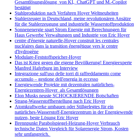
Gesamtlösungslösung von KI, ChatGPT und M.-Copilot
bestätigt
Stahlproduktion nach Verfahren Hoyer Weltneuheiten
Stahlerzeuger in Deutschland, meine revolutionären Ansätze
für die Stahlerzeugung und industrielle Wasserstoffproduktion
Sonnenenergie spart Strom Energie mit Berechnungen für
Haus Gewerbe Verwaltungen und Industrie von Eric Hoyer
centre d'énergie naturelle-Hoyer construit les centrales
nucléaires dans la transition énergétique vers le centre
d'hydrogène
Modulare-Feststoffspeicher-Hoyer
Das ist Krieg gegen die eigene Bevölkerung! Energieexperte
Manfred Haferburg im Interview
Integrazione sull'uso delle torri di raffreddamento come
accumulo – gestione dell'energia in eccesso
Energiewende Projekte mit dezentralen natürlichen-
Energiezentren-Hoyer als Gesamtlösungen
Elon Musks neuste SCHOCKIERENDE Botschaften
Strang-Wasserstoffherstellung nach Eric Hoyer
Atomkraftwerke umbauen oder Stillgelegtes für ein
natürliches-Wasserstoff-Energiezentrum in der Energiewende
nutzen, beste Lösung Eric Hoyer
Brennpunkt Parabolspiegel-Heizung-Hoyer Verbrauch
technische Daten Vergleich für Solarenergie Strom, Kosten
sehr umfangreich.