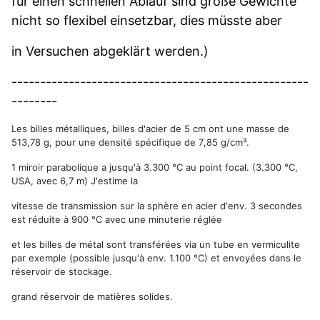
für einen schnellen Ablauf sind große Gewichte
nicht so flexibel einsetzbar, dies müsste aber
in Versuchen abgeklärt werden.)
----------------------------------------------------
--------
Les
billes
métalliques
,
billes
d
'
acier
de
5
cm
ont
une
masse
de
513
,
78
g
,
pour
une
densité
spécifique
de
7
,
85
g
/
cm
³.
1 miroir parabolique a jusqu'à 3.300 °C au point focal.
(3.300 °C,
USA, avec 6,7 m) J'estime la
vitesse de transmission sur la sphère en acier d'env. 3 secondes
est réduite à 900 °C avec une minuterie réglée
et les billes de métal sont transférées via un tube en vermiculite
par exemple (possible jusqu'à env. 1.100 °C) et envoyées dans le
réservoir de stockage.
grand réservoir de matières solides.