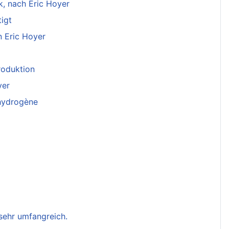
k, nach Eric Hoyer
igt
n Eric Hoyer
roduktion
yer
'hydrogène
 sehr umfangreich.