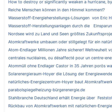
How to destroy or significantly weaken a hurricane, b
Reiche Menschen können in den Himmel kommen!?
Wasserstoff-Energieherstellungs-Lösungen von Eric 
Wasserstoff-Herstellungsanlagen durch die Einsparu
Nordsee wird zu Land und Seen größtes Zukunftsprojek
Atomkraftwerke umbauen oder stillgelegt für ein natür
Atom-Endlager Millionen Jahre sicherer! Weltneuheit v
centrales nucléaires, ou désaffecté pour un centre-ener
Atommüll ohne Endlager Castor in 35 Jahren porös w
Solarenergieraum-Hoyer die Lösung der Energiewende
natürliches-Energiezentrum-Hoyer baut Atomkraftwer
parabolspiegelheizung-bürgerenergie.de
Stahlbranche Deutschland erhält Energie über Feststo
Rückbau von Atomkraftwerken mit natürlichen-Energieze