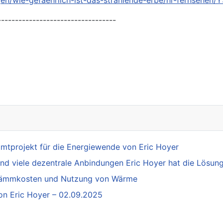
agen/wie-gefaehrlich-ist-das-strahlende-erbe/hr-ferns
----------------------------------
neuheit von Eric Hoyer
mtprojekt für die Energiewende von Eric Hoyer
und viele dezentrale Anbindungen Eric Hoyer hat die Lösun
 Dämmkosten und Nutzung von Wärme
von Eric Hoyer – 02.09.2025