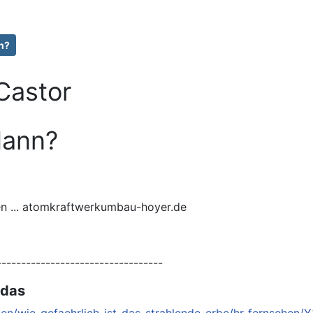
n?
Castor
dann?
 ... atomkraftwerkumbau-hoyer.de
----------------------------------
 das