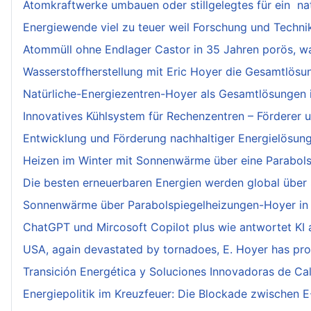
Atomkraftwerke umbauen oder stillgelegtes für ein na
Energiewende viel zu teuer weil Forschung und Technik
Atommüll ohne Endlager Castor in 35 Jahren porös, w
Wasserstoffherstellung mit Eric Hoyer die Gesamtlösu
Natürliche-Energiezentren-Hoyer als Gesamtlösungen 
Innovatives Kühlsystem für Rechenzentren – Förderer un
Entwicklung und Förderung nachhaltiger Energielösun
Heizen im Winter mit Sonnenwärme über eine Parabols
Die besten erneuerbaren Energien werden global über 
Sonnenwärme über Parabolspiegelheizungen-Hoyer in a
ChatGPT und Mircosoft Copilot plus wie antwortet KI
USA, again devastated by tornadoes, E. Hoyer has pro
Transición Energética y Soluciones Innovadoras de Cal
Energiepolitik im Kreuzfeuer: Die Blockade zwischen 