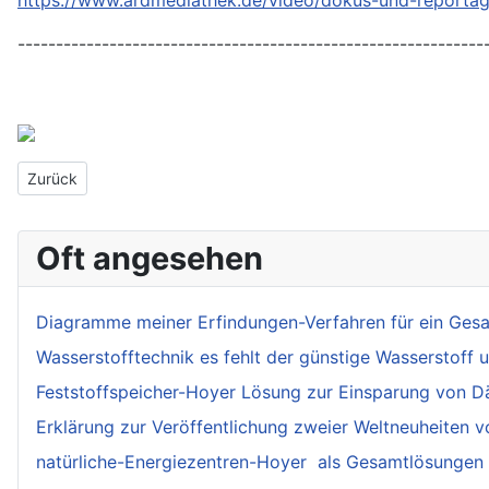
https://www.ardmediathek.de/video/dokus-und-report
-------------------------------------------------------------
Vorheriger Beitrag: Atom-Endlager Millionen Jahre sicherer! Welt
Zurück
Oft angesehen
Diagramme meiner Erfindungen-Verfahren für ein Gesa
Wasserstofftechnik es fehlt der günstige Wasserstoff 
Feststoffspeicher-Hoyer Lösung zur Einsparung von
Erklärung zur Veröffentlichung zweier Weltneuheiten 
natürliche-Energiezentren-Hoyer als Gesamtlösungen