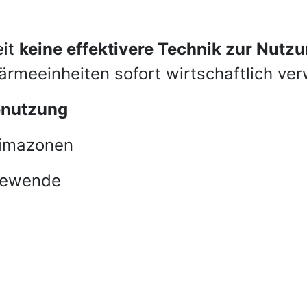
eit
keine effektivere Technik zur Nut
rmeeinheiten sofort wirtschaftlich ver
enutzung
limazonen
giewende