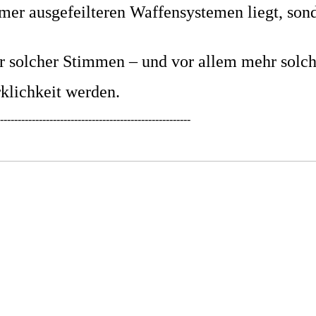
immer ausgefeilteren Waffensystemen liegt, son
hr solcher Stimmen – und vor allem mehr solc
klichkeit werden.
------------------------------------------------------