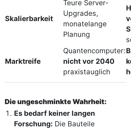
Teure Server-
H
Upgrades,
Skalierbarkeit
v
monatelange
S
Planung
s
Quantencomputer:
B
Marktreife
nicht vor 2040
k
praxistauglich
h
Die ungeschminkte Wahrheit:
Es bedarf keiner langen
Forschung:
Die Bauteile