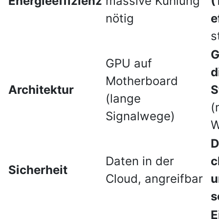
Energieeffizienz
massive Kühlung
(
nötig
e
s
G
GPU auf
d
Motherboard
Architektur
S
(lange
(
Signalwege)
W
D
Daten in der
c
Sicherheit
Cloud, angreifbar
u
s
E