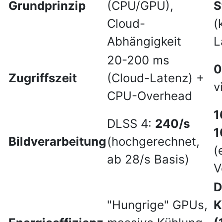
Grundprinzip
(CPU/GPU),
S
Cloud-
(
Abhängigkeit
L
20-200 ms
0
Zugriffszeit
(Cloud-Latenz) +
v
CPU-Overhead
1
DLSS 4:
240/s
1
Bildverarbeitung
(hochgerechnet,
(
ab 28/s Basis)
V
D
"Hungrige" GPUs,
K