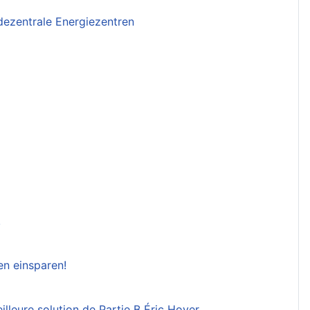
dezentrale Energiezentren
!
en einsparen!
illeure solution de Partie B Éric Hoyer