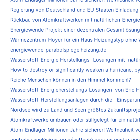
Regierung von Deutschland und EU Staaten Einladung 
Rückbau von Atomkraftwerken mit natürlichen-Energiez
Energiewende Projekt einer dezentralen Gesamtlösung
Wärmezentrum-Hoyer für ein Haus Heizungstyp ohne W
energiewende-parabolspiegelheizung.de
Wasserstoff-Energie Herstellungs- Lösungen mit natür
How to destroy or significantly weaken a hurricane, b
Reiche Menschen können in den Himmel kommen!?
Wasserstoff-Energieherstellungs-Lösungen von Eric 
Wasserstoff-Herstellungsanlagen durch die Einsparu
Nordsee wird zu Land und Seen größtes Zukunftsprojek
Atomkraftwerke umbauen oder stillgelegt für ein natür
Atom-Endlager Millionen Jahre sicherer! Weltneuheit v
centrales nucléaires, ou désaffecté pour un centre-ener