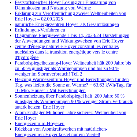
Feststoffspeicher-Hoyer Lösung zur Einsparung von
Dämmkosten und Nutzung von Wärme
Erklärung zur Veröffentlichung zweier Weltneuheiten von
Eric Hoyer – 02.09.2025
natürliche-Energiezentren-Hoyer als Gesamtlösungen
Erfindungen-Verfahren.eu
Diagramme Energiewende 1 bis 14, 2023/24 Darstellungen
der Anwendungen und Wirkungsweisen von Eric Hoyer
centre d'énergie naturelle-Hoyer construit les centrales
nucléaires dans la transition énergétique vers le centre
d'hydrogène
Parabolspiegelheizung-Hoyer Weltneuheit hält 200 Jahre bis
zu 50 % günstiger als Wärmepumpen und bis zu 90 %
weniger im Stormverbrauch! Teil 2
Heizung Wärmezentrum-Hoyer und Berechnungen für den
Tag, was liefert die Sonne an Wärme? = 63,63 kWh/Tag, für
16 Mio. Häuser ? Mit Berechnungen
Sonnenheizung über Parabolspiegel hält 200 Jahre 50 %
günstiger als Wärmepumpen 90 % weniger Strom-Verbrauch,
autark heizen Eric Hoyer
Atom-Endlager Millionen Jahre sicherer! Weltneuheit von
Eric Hoyer
Energiezentrum-Hoyer.eu
Rückbau von Atomkraftwerken mit natürlichen-
Energiezentren-Hoyer kostet nur ein Viertel!