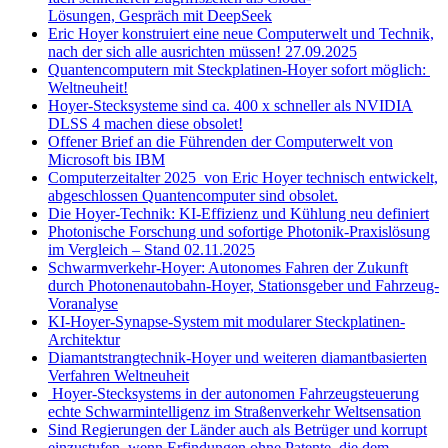
Lösungen, Gespräch mit DeepSeek
Eric Hoyer konstruiert eine neue Computerwelt und Technik,
nach der sich alle ausrichten müssen! 27.09.2025
Quantencomputern mit Steckplatinen-Hoyer sofort möglich:
Weltneuheit!
Hoyer-Stecksysteme sind ca. 400 x schneller als NVIDIA
DLSS 4 machen diese obsolet!
Offener Brief an die Führenden der Computerwelt von
Microsoft bis IBM
Computerzeitalter 2025 von Eric Hoyer technisch entwickelt,
abgeschlossen Quantencomputer sind obsolet.
Die Hoyer-Technik: KI-Effizienz und Kühlung neu definiert
Photonische Forschung und sofortige Photonik-Praxislösung
im Vergleich – Stand 02.11.2025
Schwarmverkehr-Hoyer: Autonomes Fahren der Zukunft
durch Photonenautobahn-Hoyer, Stationsgeber und Fahrzeug-
Voranalyse
KI-Hoyer-Synapse-System mit modularer Steckplatinen-
Architektur
Diamantstrangtechnik-Hoyer und weiteren diamantbasierten
Verfahren Weltneuheit
Hoyer-Stecksystems in der autonomen Fahrzeugsteuerung
echte Schwarmintelligenz im Straßenverkehr Weltsensation
Sind Regierungen der Länder auch als Betrüger und korrupt
einzustufen, wenn Erfindungen ohne Patente, die dem