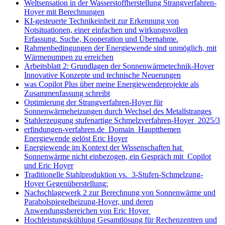
Weltsensation in der Wasserstoffherstellung Strangverfahren-
Hoyer mit Berechnungen
KI-gesteuerte Technikeinheit zur Erkennung von
Notsituationen, einer einfachen und wirkungsvollen
Erfassung. Suche, Kooperation und Übernahme.
Rahmenbedingungen der Energiewende sind unmöglich, mit
Wärmepumpen zu erreichen
Arbeitsblatt 2: Grundlagen der Sonnenwärmetechnik-Hoyer
Innovative Konzepte und technische Neuerungen
was Copilot Plus über meine Energiewendeprojekte als
Zusammenfassung schreibt
Optimierung der Strangverfahren-Hoyer für
Sonnenwärmeheizungen durch Wechsel des Metallstranges
Stahlerzeugung stufenartige Schmelzverfahren-Hoyer 2025/3
erfindungen-verfahren.de Domain Hauptthemen
Energiewende gelöst Eric Hoyer
Energiewende im Kontext der Wissenschaften hat
Sonnenwärme nicht einbezogen, ein Gespräch mit Copilot
und Eric Hoyer
Traditionelle Stahlproduktion vs. 3-Stufen-Schmelzung-
Hoyer Gegenüberstellung:
Nachschlagewerk 2 zur Berechnung von Sonnenwärme und
Parabolspiegelheizung-Hoyer, und deren
Anwendungsbereichen von Eric Hoyer
Hochleistungskühlung Gesamtlösung für Rechenzentren und