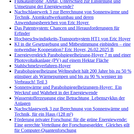
Flutkatastrophe Ahrtal, Unterschied zur Einstellung und
Umsetzung der Energiewende?
Nachschlagewerk 3 zur Berechnung von Sonnenwärme und
Technik, Atomkraftwerkumbau und deren
Anwendungsbereichen von Eric Hoyer
Das Patentsystem: Chancen und Herausforderungen für
Erfinder
Hochgeschwindigkeits-Transportsystem HT1 von Eric Hoyer
KI in die Gesetzgebung und Mitbestimmung einbinden – eine
notwendige Kooperation? Eric Hoyer, 26.02.2025 B
Energievergleich Parabolspiegelheizung-Hoyer 7 m und einer
Photovoltaikanlage (PV) auf einem Hektar Fläche
Stahlschmelzverfahren-Hoyer
Parabolspiegelheizung Weltneuheit hält 200 Jahre bis zu 50 %
günstiger als Wärmepumpen und bis zu 90 % weniger im
Verbrauch! Teil 3
Sonnenwärme und Parabolspiegelheizungen-Hoyer: Ein
Weckruf und Wahrheit in der Energiewende
Wasserstofferzeugung eine Betrachtung Lebenszyklus der
Anlagen
Nachschlagewerk 3 zur Berechnung von Sonnenwärme und
Technik, für ein Haus (128 m²)
Förderung privater Forschung: für die grüne Energiewende:
Eine gerechte Verteilung der Forschungsgelder. Gleiches gilt
für Computer-Quantenforschung