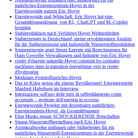
natürliches-Energiezentrum-Hoyer in der
Energiewende nutzen Eric Hoyer
Energiewende und Wirtschaft Eric Hoyer hat eine
Gesamtlösungslösung von KI, ChatGPT und M.-Copilot
bestätigt
Stahlproduktion nach Verfahren Hoyer Weltneuheiten
Stahlerzeuger in Deutschland, meine revolutionären Ansätze
für die Stahlerzeugung und industrielle Wasserstoffproduktion
Sonnenenergie spart Strom Energie mit Berechnungen für
Haus Gewerbe Verwaltungen und Industrie von Eric Hoyer
centre d'énergie naturelle-Hoyer construit les centrales
nucléaires dans la transition énergétique vers le centre
d'hydrogène
Modulare-Feststoffspeicher-Hoyer
Das ist Krieg gegen die eigene Bevölkerung! Energieexperte
Manfred Haferburg im Interview
Integrazione sull'uso delle torri di raffreddamento come
accumulo – gestione dell'energia in eccesso
Energiewende Projekte mit dezentralen natürlichen-
Energiezentren-Hoyer als Gesamtlösungen
Elon Musks neuste SCHOCKIERENDE Botschaften
Strang-Wasserstoffherstellung nach Eric Hoyer
Atomkraftwerke umbauen oder Stillgelegtes für ein
natürliches-Wasserstoff-Energiezentrum in der Energiewende