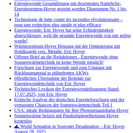
Energiewende Gesamtlösung mit dezentralen Natürliche-
Energiezentren-Hoyer gezeigt werden Diagramme Nr. 1 bis
14
Technologie de lutte contre les incendies révolutionnaire –
pour une extinction plus rapide et plus efficace
Energiewende: Eric Hoyer hat seine Erfindertätigkeit
abgeschlossen, weil die gesamte Energiewende von mir gelöst
wurde!
Wärmezentrum-Hoyer Heizung mit der Optimierung mit
Hohlkugeln vers. Metalle. Eric Hoyer
Offener Brief an die Redaktionen - Energiewende ohne
Sonnenwärmetechnik ist keine Wende möglich!
Forschung zur Energiewende und zum Umgang mit
Rückbaumaterial in stillgelegten AKWs
öffentlichen Übernahme der Beiträge zur
Energiewendetechnik von Eric Hoyer
Technisches Lexikon der Energiewendelösungen Stand:
17.07.2025, von Eric Hoyer
Kritische Analyse der deutschen Energieforschung und der
verpassten Chancen der Sonnenwärmetechnik Teil 1
USA: ideale Bedingungen für Ihre Photonenautobahn-Hoyer
Sonnenwärme heizen mit Parabolspiegelheizung-Hoyer,
kostenlos
🌊 World Sensation in Seawater Desalination – Eric Hoyer,
August 28, 2025