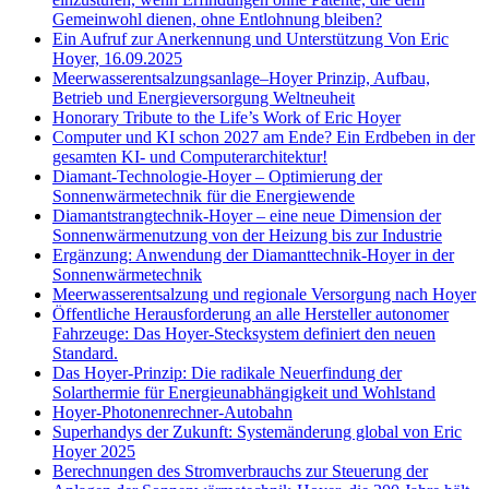
Gemeinwohl dienen, ohne Entlohnung bleiben?
Ein Aufruf zur Anerkennung und Unterstützung Von Eric
Hoyer, 16.09.2025
Meerwasserentsalzungsanlage–Hoyer Prinzip, Aufbau,
Betrieb und Energieversorgung Weltneuheit
Honorary Tribute to the Life’s Work of Eric Hoyer
Computer und KI schon 2027 am Ende? Ein Erdbeben in der
gesamten KI- und Computerarchitektur!
Diamant-Technologie-Hoyer – Optimierung der
Sonnenwärmetechnik für die Energiewende
Diamantstrangtechnik-Hoyer – eine neue Dimension der
Sonnenwärmenutzung von der Heizung bis zur Industrie
Ergänzung: Anwendung der Diamanttechnik-Hoyer in der
Sonnenwärmetechnik
Meerwasserentsalzung und regionale Versorgung nach Hoyer
Öffentliche Herausforderung an alle Hersteller autonomer
Fahrzeuge: Das Hoyer-Stecksystem definiert den neuen
Standard.
Das Hoyer-Prinzip: Die radikale Neuerfindung der
Solarthermie für Energieunabhängigkeit und Wohlstand
Hoyer-Photonenrechner-Autobahn
Superhandys der Zukunft: Systemänderung global von Eric
Hoyer 2025
Berechnungen des Stromverbrauchs zur Steuerung der