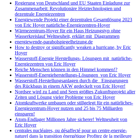
Regierung von Deutschland und EU Staaten Einladung zur
Zusammenarbeit: Revolutionäre Heiztechnologien und
dezentrale Energiezentren
Energiewende Projekt einer dezentralen Gesamtlösung 2023
von Eric Hoyer natürliche-Energiezentren-Hoyer
Wärmezentrum-Hoyer für ein Haus Heizungstyp ohne
Wasserkreislauf Weltneuheit, erklärt mit Diagrammen
energiewende-parabolspiegelheizung.de
How to destroy or significantly weaken a hurricane, by Eric
Hoyer
Wasserstoff-Energie Herstellungs- Lösungen mit natürliche-
Energiezentren von Eric Hoyer
Reiche Menschen können in den Himmel kommen!?
Wasserstoff-Energieherstellungs-Lösungen von Eric Hoyer
Wasserstoff-Herstellungsanlagen durch die Einsparungen
des Rückbaus in einem AKW gedeckelt von Eric Hoyer!
Nordsee wird zu Land und Seen größtes Zukunftsprojekt aller
Zeiten und Lösung vieler Probleme von Eric Hoyer
Atomkraftwerke umbauen oder stillgelegt für ein natürliches-
Energiezentrum-Hoyer nutzen und 25 bis 75 Milliarden
einsparen!
Atom-Endlager Millionen Jahre sicherer! Weltneuheit von
Eric Hoyer
centrales nucléaires, ou désaffecté pour un centre-energie-
naturel dans la transition énergétique Profitez de la meilleure