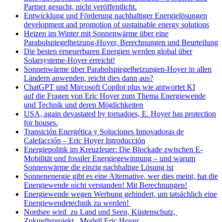
Partner gesucht, nicht veröffentlicht.
Entwicklung und Förderung nachhaltiger Energielösungen
development and promotion of sustainable energy solutions
Heizen im Winter mit Sonnenwärme über eine
Parabolspiegelheizung-Hoyer, Berechnungen und Beurteilung
Die besten erneuerbaren Energien werden global über
Solarsysteme-Hoyer erreicht!
Sonnenwärme über Parabolspiegelheizungen-Hoyer in allen
Ländern anwenden, reicht dies dann aus?
ChatGPT und Mircosoft Copilot plus wie antwortet KI
auf die Fragen von Eric Hoyer zum Thema Energiewende
und Technik und deren Möglichkeiten
USA, again devastated by tornadoes, E. Hoyer has protection
for houses.
Transición Energética y Soluciones Innovadoras de
Calefacción – Eric Hoyer Introducción
Energiepolitik im Kreuzfeuer: Die Blockade zwischen E-
Mobilität und fossiler Energiegewinnung – und warum
Sonnenwärme die einzig nachhaltige Lösung ist
Sonnenenergie gibt es eine Alternative, wer dies meint, hat die
Energiewende nicht verstanden! Mit Berechnungen!
Energiewende wegen Werbung gehindert, um tatsächlich eine
Energiewendetechnik zu werden!
Nordsee wird zu Land und Seen, Küstenschutz,
Zukunftsprojekt Modell Eric Hoyer