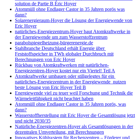
solution de Partie B Éric Hoyer
Atommüll ohne Endlager Castor in 35 Jahren porös was
dann?
Solarenergieraum-Hoyer die Lösung der Energiewende von
Eric Hoyer
natürliches-Energiezentrum-Hoyer baut Atomkraftwerke in
der Energiewende um zum Wasserstoffzentrum
parabolspiegelheizung-bürgerenergie.de
Stahlbranche Deutschland erhält Energie über
Feststoffspeicher in TWh globaler Durchbruch mit
Berechnungen von Eric Hoyer
Rückbau von Atomkraftwerken mit natürlichen-
Energiezentren-Hoyer kostet nur ein Viertel! Teil A
Atomkraftwerke umbauen oder stillgelegtes für ein
natürliches-Energiezentrum in der Energiewende nutzen
beste Lösung von Eric Hoyer Teil B
Energiewende viel zu teuer weil Forschung und Technik die
Wärmeleitfähigkeit nicht beachtet haben
Atommüll ohne Endlager Castor in 35 Jahren porös, was
dann?
Wasserstoffherstellung mit Eric Hoyer die Gesamtlösung jetzt
und nicht 2030/35
Natürliche-Energiezentren-Hoyer als Gesamtlösungen in der
dezentralen Umverteilung, mit Berechnungen
Innovatives Kühlsystem für Rechenzentren – Förderer und