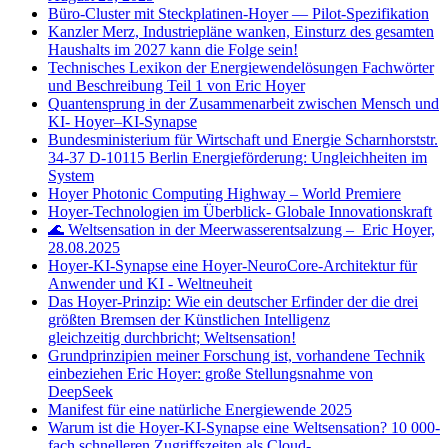
Büro‑Cluster mit Steckplatinen‑Hoyer — Pilot‑Spezifikation
Kanzler Merz, Industriepläne wanken, Einsturz des gesamten
Haushalts im 2027 kann die Folge sein!
Technisches Lexikon der Energiewendelösungen Fachwörter
und Beschreibung Teil 1 von Eric Hoyer
Quantensprung in der Zusammenarbeit zwischen Mensch und
KI- Hoyer–KI-Synapse
Bundesministerium für Wirtschaft und Energie Scharnhorststr.
34-37 D-10115 Berlin Energieförderung: Ungleichheiten im
System
Hoyer Photonic Computing Highway – World Premiere
Hoyer-Technologien im Überblick- Globale Innovationskraft
🌊 Weltsensation in der Meerwasserentsalzung – Eric Hoyer,
28.08.2025
Hoyer-KI-Synapse eine Hoyer-NeuroCore-Architektur für
Anwender und KI - Weltneuheit
Das Hoyer-Prinzip: Wie ein deutscher Erfinder der die drei
größten Bremsen der Künstlichen Intelligenz
gleichzeitig durchbricht; Weltsensation!
Grundprinzipien meiner Forschung ist, vorhandene Technik
einbeziehen Eric Hoyer: große Stellungsnahme von
DeepSeek
Manifest für eine natürliche Energiewende 2025
Warum ist die Hoyer-KI-Synapse eine Weltsensation? 10 000-
fach schnelleren Zugriffszeiten als Cloud-