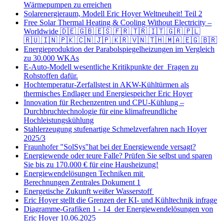
Wärmepumpen zu erreichen
Solarenergieraum, Modell Eric Hoyer Weltneuheit! Teil 2
Free Solar Thermal Heating & Cooling Without Electricity –
Worldwide 🇩🇪 🇬🇧 🇪🇸 🇫🇷 🇹🇷 🇮🇹 🇬🇷 🇵🇱
🇷🇺 🇮🇳 🇵🇰 🇨🇳 🇯🇵 🇰🇷 🇻🇳 🇹🇭 🇲🇦 🇪🇬 🇧🇷
Energieproduktion der Parabolspiegelheizungen im Vergleich
zu 30.000 WKAs
E-Auto-Modell wesentliche Kritikpunkte der Fragen zu
Rohstoffen dafür.
Hochtemperatur-Zerfallstest in AKW-Kühltürmen als
thermisches Endlager und Energiespeicher Eric Hoyer
Innovation für Rechenzentren und CPU-Kühlung –
Durchbruchtechnologie für eine klimafreundliche
Hochleistungskühlung
Stahlerzeugung stufenartige Schmelzverfahren nach Hoyer
2025/3
Fraunhofer "SolSys"hat bei der Energiewende versagt?
Energiewende oder teure Falle? Prüfen Sie selbst und sparen
Sie bis zu 170.000 € für eine Hausheizung!
Energiewendelösungen Techniken mit
Berechnungen Zentrales Dokument 1
Energetische Zukunft weißer Wasserstoff
Eric Hoyer stellt die Grenzen der KI- und Kühltechnik infrage
Diagramme-Grafiken 1 - 14 der Energiewendelösungen von
Eric Hoyer 10.06.2025