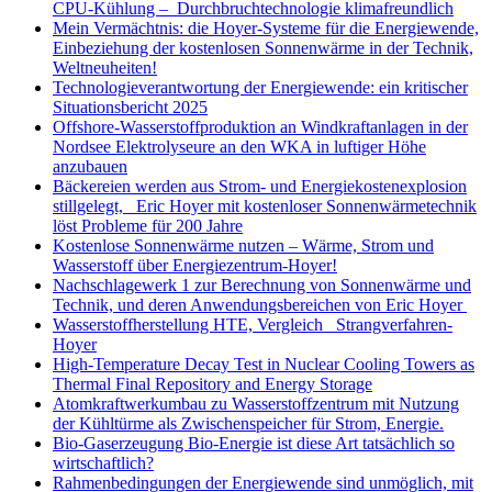
CPU-Kühlung – Durchbruchtechnologie klimafreundlich
Mein Vermächtnis: die Hoyer-Systeme für die Energiewende,
Einbeziehung der kostenlosen Sonnenwärme in der Technik,
Weltneuheiten!
Technologieverantwortung der Energiewende: ein kritischer
Situationsbericht 2025
Offshore-Wasserstoffproduktion an Windkraftanlagen in der
Nordsee Elektrolyseure an den WKA in luftiger Höhe
anzubauen
Bäckereien werden aus Strom- und Energiekostenexplosion
stillgelegt, Eric Hoyer mit kostenloser Sonnenwärmetechnik
löst Probleme für 200 Jahre
Kostenlose Sonnenwärme nutzen – Wärme, Strom und
Wasserstoff über Energiezentrum-Hoyer!
Nachschlagewerk 1 zur Berechnung von Sonnenwärme und
Technik, und deren Anwendungsbereichen von Eric Hoyer
Wasserstoffherstellung HTE, Vergleich Strangverfahren-
Hoyer
High-Temperature Decay Test in Nuclear Cooling Towers as
Thermal Final Repository and Energy Storage
Atomkraftwerkumbau zu Wasserstoffzentrum mit Nutzung
der Kühltürme als Zwischenspeicher für Strom, Energie.
Bio-Gaserzeugung Bio-Energie ist diese Art tatsächlich so
wirtschaftlich?
Rahmenbedingungen der Energiewende sind unmöglich, mit