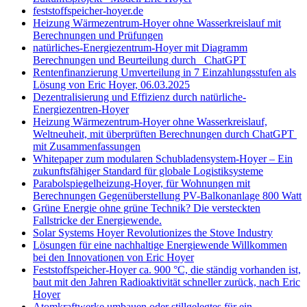
feststoffspeicher-hoyer.de
Heizung Wärmezentrum-Hoyer ohne Wasserkreislauf mit
Berechnungen und Prüfungen
natürliches-Energiezentrum-Hoyer mit Diagramm
Berechnungen und Beurteilung durch ChatGPT
Rentenfinanzierung Umverteilung in 7 Einzahlungsstufen als
Lösung von Eric Hoyer, 06.03.2025
Dezentralisierung und Effizienz durch natürliche-
Energiezentren-Hoyer
Heizung Wärmezentrum-Hoyer ohne Wasserkreislauf,
Weltneuheit, mit überprüften Berechnungen durch ChatGPT
mit Zusammenfassungen
Whitepaper zum modularen Schubladensystem-Hoyer – Ein
zukunftsfähiger Standard für globale Logistiksysteme
Parabolspiegelheizung-Hoyer, für Wohnungen mit
Berechnungen Gegenüberstellung PV-Balkonanlage 800 Watt
Grüne Energie ohne grüne Technik? Die versteckten
Fallstricke der Energiewende.
Solar Systems Hoyer Revolutionizes the Stove Industry
Lösungen für eine nachhaltige Energiewende Willkommen
bei den Innovationen von Eric Hoyer
Feststoffspeicher-Hoyer ca. 900 °C, die ständig vorhanden ist,
baut mit den Jahren Radioaktivität schneller zurück, nach Eric
Hoyer
Atomkraftwerke umbauen oder stillgelegtes für ein