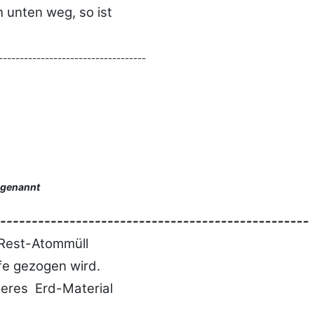
 unten weg, so ist
-----------------------------------
g genannt
-------------------------------------------------
 Rest-Atommüll
efe gezogen wird.
teres Erd-Material