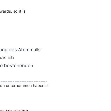
rds, so it is
kung des Atommülls
was ich
alle bestehenden
----------------------------
chon unternommen haben...!