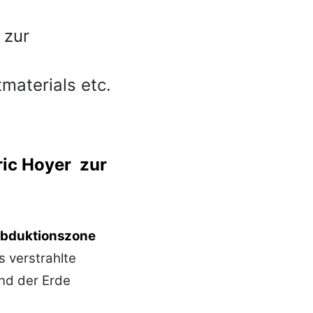
 zur
tmaterials
etc.
ric Hoyer zur
bduktionszone
s verstrahlte
nd der Erde