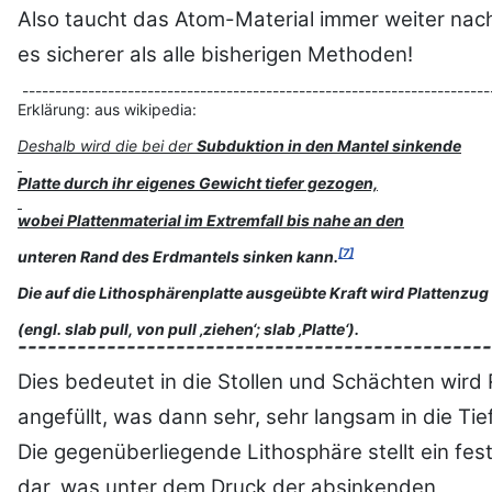
Also taucht das Atom-Material immer weiter nach
es sicherer als alle bisherigen Methoden!
-----------------------------------------------------------------------
Erklärung: aus wikipedia:
Deshalb wird die bei der
Subduktion in den Mantel sinkende
Platte durch ihr eigenes Gewicht tiefer gezogen,
wobei Plattenmaterial im Extremfall bis nahe an den
[7]
unteren Rand des Erdmantels sinken kann.
Die auf die Lithosphärenplatte ausgeübte Kraft wird Plattenzu
(engl. slab pull, von pull ‚ziehen‘; slab ‚Platte‘).
------------------------------------------------
Dies bedeutet in die Stollen und Schächten wird
angefüllt, was dann sehr, sehr langsam in die Ti
Die gegenüberliegende Lithosphäre stellt ein fes
dar, was unter dem Druck der absinkenden