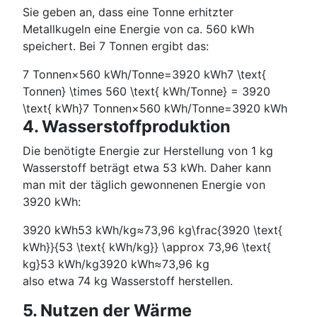
Sie geben an, dass eine Tonne erhitzter
Metallkugeln eine Energie von ca. 560 kWh
speichert. Bei 7 Tonnen ergibt das:
7 Tonnen×560 kWh/Tonne=3920 kWh7 \text{
Tonnen} \times 560 \text{ kWh/Tonne} = 3920
\text{ kWh}
7
Tonnen
×
560
kWh/Tonne
=
3920
kWh
4. Wasserstoffproduktion
Die benötigte Energie zur Herstellung von 1 kg
Wasserstoff beträgt etwa 53 kWh. Daher kann
man mit der täglich gewonnenen Energie von
3920 kWh:
3920 kWh53 kWh/kg≈73,96 kg\frac{3920 \text{
kWh}}{53 \text{ kWh/kg}} \approx 73,96 \text{
kg}
53
kWh/kg
3920
kWh
≈
73
,
96
kg
also etwa 74 kg Wasserstoff herstellen.
5. Nutzen der Wärme