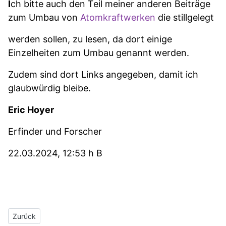
I
ch bitte auch den Teil meiner anderen Beiträge
zum Umbau von
Atomkraftwerken
die stillgelegt
werden sollen, zu lesen, da dort einige
Einzelheiten zum Umbau genannt werden.
Zudem sind dort Links
angegeben, damit ich
glaubwürdig bleibe.
Eric Hoyer
Erfinder und Forscher
22.03.2024, 12:53 h B
Vorheriger Beitrag: Wasserstoff-Energieherstellungs-Lösungen v
Zurück