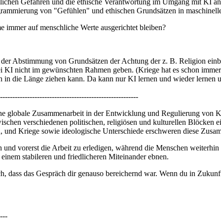
öglichen Gefahren und die ethische Verantwortung im Umgang mit KI an
grammierung von "Gefühlen" und ethischen Grundsätzen in maschinell
eme immer auf menschliche Werte ausgerichtet bleiben?
 der Abstimmung von Grundsätzen der Achtung der z. B. Religion einbe
bei KI nicht im gewünschten Rahmen geben. (Kriege hat es schon immer
h in die Länge ziehen kann. Da kann nur KI lernen und wieder lernen un
--------------------------------------------------------
eine globale Zusammenarbeit in der Entwicklung und Regulierung von K
ischen verschiedenen politischen, religiösen und kulturellen Blöcken e
n, und Kriege sowie ideologische Unterschiede erschweren diese Zusa
hen und vorerst die Arbeit zu erledigen, während die Menschen weiterhi
einem stabileren und friedlicheren Miteinander ebnen.
h, dass das Gespräch dir genauso bereichernd war. Wenn du in Zukunft
---