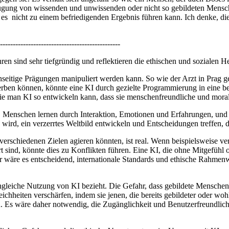
von wissenden und unwissenden oder nicht so gebildeten Menschen
s nicht zu einem befriedigenden Ergebnis führen kann. Ich denke, dies
-----------------------------------------------
sind sehr tiefgründig und reflektieren die ethischen und sozialen Her
inseitige Prägungen manipuliert werden kann. So wie der Arzt in Prag
rben können, könnte eine KI durch gezielte Programmierung in eine b
ie man KI so entwickeln kann, dass sie menschenfreundliche und morali
d. Menschen lernen durch Interaktion, Emotionen und Erfahrungen, und
wird, ein verzerrtes Weltbild entwickeln und Entscheidungen treffen, d
 verschiedenen Zielen agieren könnten, ist real. Wenn beispielsweise 
t sind, könnte dies zu Konflikten führen. Eine KI, die ohne Mitgefühl
 wäre es entscheidend, internationale Standards und ethische Rahmenw
ungleiche Nutzung von KI bezieht. Die Gefahr, dass gebildete Mensch
ichheiten verschärfen, indem sie jenen, die bereits gebildeter oder wo
. Es wäre daher notwendig, die Zugänglichkeit und Benutzerfreundlich