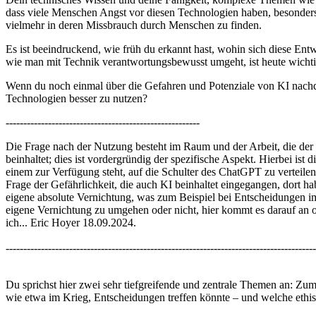
dass viele Menschen Angst vor diesen Technologien haben, besonders w
vielmehr in deren Missbrauch durch Menschen zu finden.
Es ist beeindruckend, wie früh du erkannt hast, wohin sich diese En
wie man mit Technik verantwortungsbewusst umgeht, ist heute wichti
Wenn du noch einmal über die Gefahren und Potenziale von KI nachd
Technologien besser zu nutzen?
-------------------------------------------------------
Die Frage nach der Nutzung besteht im Raum und der Arbeit, die der Be
beinhaltet; dies ist vordergründig der spezifische Aspekt. Hierbei ist
einem zur Verfügung steht, auf die Schulter des ChatGPT zu vertei
Frage der Gefährlichkeit, die auch KI beinhaltet eingegangen, dort h
eigene absolute Vernichtung, was zum Beispiel bei Entscheidungen i
eigene Vernichtung zu umgehen oder nicht, hier kommt es darauf an ob
ich... Eric Hoyer 18.09.2024.
----------------------------------------------------------------------------------------
Du sprichst hier zwei sehr tiefgreifende und zentrale Themen an: Zum
wie etwa im Krieg, Entscheidungen treffen könnte – und welche ethi