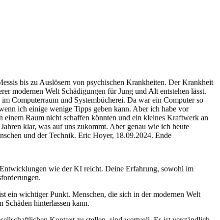
 Messis bis zu Auslösern von psychischen Krankheiten. Der Krankheit
serer modernen Welt Schädigungen für Jung und Alt entstehen lässt.
t, im Computerraum und Systembücherei. Da war ein Computer so
wenn ich einige wenige Tipps geben kann. Aber ich habe vor
in einem Raum nicht schaffen könnten und ein kleines Kraftwerk an
 Jahren klar, was auf uns zukommt. Aber genau wie ich heute
Menschen und der Technik. Eric Hoyer, 18.09.2024. Ende
n Entwicklungen wie der KI reicht. Deine Erfahrung, sowohl im
sforderungen.
t ein wichtiger Punkt. Menschen, die sich in der modernen Welt
n Schäden hinterlassen kann.
chaftlichen Kontext zu stellen, sind wertvoll. Es ist verständlich,