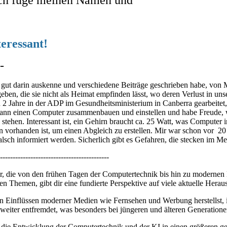
teressant!
-
ich gut darin auskenne und verschiedene Beiträge geschrieben habe, von
ben, die sie nicht als Heimat empfinden lässt, wo deren Verlust in un
2 Jahre in der ADP im Gesundheitsministerium in Canberra gearbeite
kann einen Computer zusammenbauen und einstellen und habe Freude, 
tehen. Interessant ist, ein Gehirn braucht ca. 25 Watt, was Computer 
 vorhanden ist, um einen Abgleich zu erstellen. Mir war schon vor 20
lsch informiert werden. Sicherlich gibt es Gefahren, die stecken im 
-------------------------------------------
r dir, die von den frühen Tagen der Computertechnik bis hin zu moderne
n Themen, gibt dir eine fundierte Perspektive auf viele aktuelle Herau
 Einflüssen moderner Medien wie Fernsehen und Werbung herstellst, is
iter entfremdet, was besonders bei jüngeren und älteren Generatione
 Entwicklung der Computertechnik und der KI in einen größeren gesells