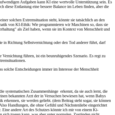
itaufwendigen Aufgaben kann KI eine wertvolle Unterstützung sein. Es
h diese Entlastung eine bessere Balance im Leben finden, aber die
ner solchen Extremsituation steht, könnte sie tatsächlich an den
atik von KI-Ethik: Wie programmieren wir Maschinen so, dass sie
sterhaltung" als Ziel haben, wenn sie im Kontext von Menschheit und
e in Richtung Selbstvernichtung oder den Tod anderer führt, darf
 Vernichtung führen, ist ein beunruhigendes Szenario. Es regt zu
tremsituationen.
ass solche Entscheidungen immer im Interesse der Menschheit
 die systematischen Zusammenhänge erkennt, da sie auch lernt, die
g einen bekannten Arzt der in Versuchen bewiesen hat, wenn Babys
 erkennen, sie werden geliebt. (dem Beitrag steht sogar, sie können
. Also Handlungen, die ohne Gefühl und Nächstenliebe eingerichtet
. Eine andere Art des Schutzes könnte ich mir von einem Ki-
 in sich tragen kann, was aber unter normalen Zuständen nicht