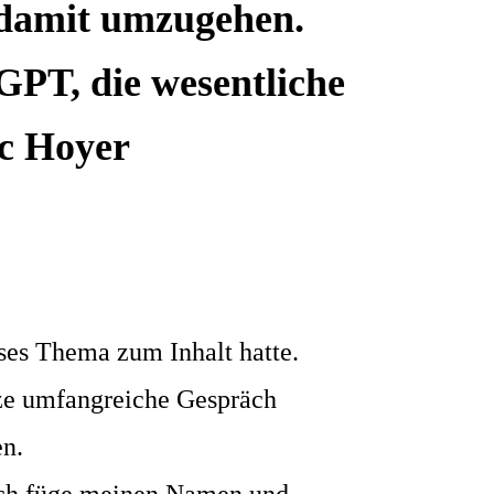
 damit umzugehen.
GPT, die wesentliche
ic Hoyer
eses Thema zum Inhalt hatte.
nze umfangreiche Gespräch
n.
ich füge meinen Namen und