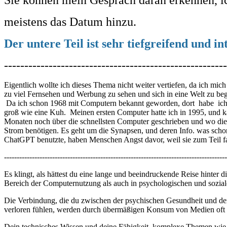
meistens das Datum hinzu.
Der untere Teil ist sehr tiefgreifend und in
-------------------------------------------------------
Eigentlich wollte ich dieses Thema nicht weiter vertiefen, da ich m
zu viel Fernsehen und Werbung zu sehen und sich in eine Welt zu bege
Da ich schon 1968 mit Computern bekannt geworden, dort habe ich 
groß wie eine Kuh. Meinen ersten Computer hatte ich in 1995, und 
Monaten noch über die schnellsten Computer geschrieben und wo die s
Strom benötigen. Es geht um die Synapsen, und deren Info. was schon
ChatGPT benutzte, haben Menschen Angst davor, weil sie zum Teil fa
----------------------------------------------------------------------------------------
Es klingt, als hättest du eine lange und beeindruckende Reise hinte
Bereich der Computernutzung als auch in psychologischen und soziale
Die Verbindung, die du zwischen der psychischen Gesundheit und den
verloren fühlen, werden durch übermäßigen Konsum von Medien oft we
Dein technisches Wissen und deine Fähigkeit, komplexe Themen wie die