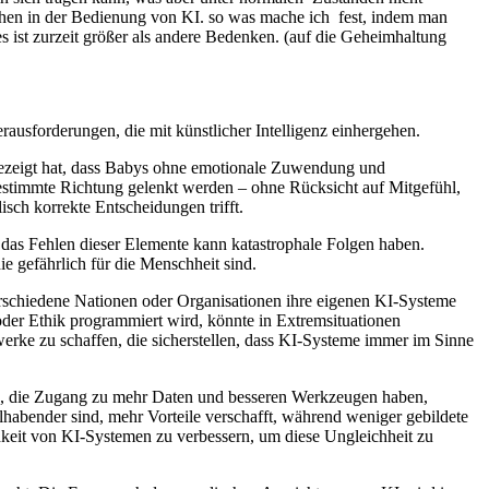
 in der Bedienung von KI. so was mache ich fest, indem man
 ist zurzeit größer als andere Bedenken. (auf die Geheimhaltung
ausforderungen, die mit künstlicher Intelligenz einhergehen.
 gezeigt hat, dass Babys ohne emotionale Zuwendung und
estimmte Richtung gelenkt werden – ohne Rücksicht auf Mitgefühl,
sch korrekte Entscheidungen trifft.
 das Fehlen dieser Elemente kann katastrophale Folgen haben.
ie gefährlich für die Menschheit sind.
verschiedene Nationen oder Organisationen ihre eigenen KI-Systeme
 oder Ethik programmiert wird, könnte in Extremsituationen
erke zu schaffen, die sicherstellen, dass KI-Systeme immer im Sinne
en, die Zugang zu mehr Daten und besseren Werkzeugen haben,
hlhabender sind, mehr Vorteile verschafft, während weniger gebildete
keit von KI-Systemen zu verbessern, um diese Ungleichheit zu