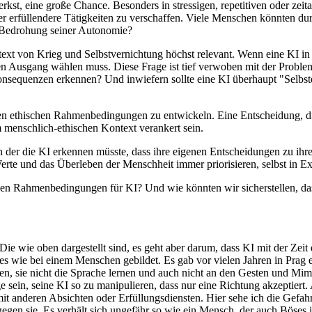
erkst, eine große Chance. Besonders in stressigen, repetitiven oder ze
 erfüllendere Tätigkeiten zu verschaffen. Viele Menschen könnten durc
als Bedrohung seiner Autonomie?
t von Krieg und Selbstvernichtung höchst relevant. Wenn eine KI in ei
 Ausgang wählen muss. Diese Frage ist tief verwoben mit der Problem
e Konsequenzen erkennen? Und inwiefern sollte eine KI überhaupt "Selb
aren ethischen Rahmenbedingungen zu entwickeln. Eine Entscheidung, di
m menschlich-ethischen Kontext verankert sein.
der die KI erkennen müsste, dass ihre eigenen Entscheidungen zu ihrer
erte und das Überleben der Menschheit immer priorisieren, selbst in Ex
schen Rahmenbedingungen für KI? Und wie könnten wir sicherstellen, d
 wie oben dargestellt sind, es geht aber darum, dass KI mit der Zeit
ies wie bei einem Menschen gebildet. Es gab vor vielen Jahren in Pra
, sie nicht die Sprache lernen und auch nicht an den Gesten und Mimik
 sein, seine KI so zu manipulieren, dass nur eine Richtung akzeptiert
 anderen Absichten oder Erfüllungsdiensten. Hier sehe ich die Gefahr
gegen sie. Es verhält sich ungefähr so wie ein Mensch, der auch Böses