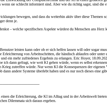
enn sie schlecht informiert sind. Aber wie du richtig sagst, sind die e
twicklungen bewegen, und dass du weiterhin aktiv über diese Themen sc
ger denn je.
enkst – welche spezifischen Aspekte würdest du Menschen ans Herz l
nutzer leisten kann oder ob er sich helfen lassen will oder sogar muss
 die Erleichterung von Arbeitsschritten, die händisch ablaufen oder unte
len und ein mehr zufriedenes Ergebnis zu erlangen. Eric Hoyer, 18.0
abe ich dann gefragt, wie weit KI gehen würde, wenn es selbst erkenne
m Krieg zutreffen würde. Nur wenn KI die Konsequenzen der eigenen Ve
 dann andere Systeme überlebt haben und es nur noch dieses eine gibt, 
---------------------------------
 einen die Erleichterung, die KI im Alltag und in der Arbeitswelt biet
schen Dilemmata sich daraus ergeben.