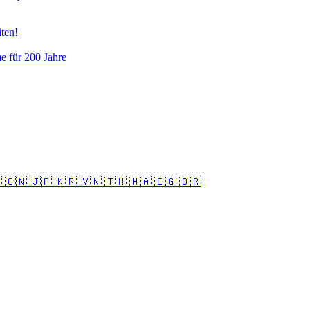
ten!
e für 200 Jahre
🇰 🇨🇳 🇯🇵 🇰🇷 🇻🇳 🇹🇭 🇲🇦 🇪🇬 🇧🇷