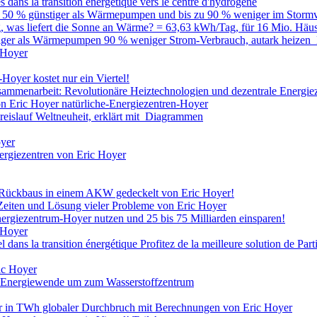
es dans la transition énergétique vers le centre d'hydrogène
zu 50 % günstiger als Wärmepumpen und bis zu 90 % weniger im Stormv
was liefert die Sonne an Wärme? = 63,63 kWh/Tag, für 16 Mio. Häu
tiger als Wärmepumpen 90 % weniger Strom-Verbrauch, autark heizen
 Hoyer
oyer kostet nur ein Viertel!
ammenarbeit: Revolutionäre Heiztechnologien und dezentrale Energie
n Eric Hoyer natürliche-Energiezentren-Hoyer
islauf Weltneuheit, erklärt mit Diagrammen
oyer
ergiezentren von Eric Hoyer
 Rückbaus in einem AKW gedeckelt von Eric Hoyer!
Zeiten und Lösung vieler Probleme von Eric Hoyer
nergiezentrum-Hoyer nutzen und 25 bis 75 Milliarden einsparen!
 Hoyer
l dans la transition énergétique Profitez de la meilleure solution de Par
ic Hoyer
r Energiewende um zum Wasserstoffzentrum
her in TWh globaler Durchbruch mit Berechnungen von Eric Hoyer