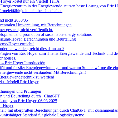
oyer kostet nur ein Viertel! Teil A
s-Energiezentrum in der Energiewende nutzen beste Lösung von Eric H
rmeleitfähigkeit nicht beachtet haben
und nicht 2030/35
ezentralen Umverteilung, mit Berechnungen
r gesucht, nicht veröffentlicht.
lopment and promotion of sustainable energy solutions
eizung-Hoyer, Berechnungen und Beurteilung
teme-Hoyer erreicht!
dern anwenden, reicht dies dann aus?
e Fragen von Eric Hoyer zum Thema Energiewende und Technik und de
or houses.
n – Eric Hoyer Introducción
ität und fossiler Energiegewinnung – und warum Sonnenwärme die einz
ie Energiewende nicht verstanden! Mit Berechnungen!
 Energiewendetechnik zu werden!
ekt Modell Eric Hoyer
chnungen und Prüfungen
en und Beurteilung durch ChatGPT
Lösung von Eric Hoyer, 06.03.2025
en-Hoyer
heit, mit überprüften Berechnungen durch ChatGPT mit Zusammenfa
nftsfähiger Standard für globale Logistiksysteme