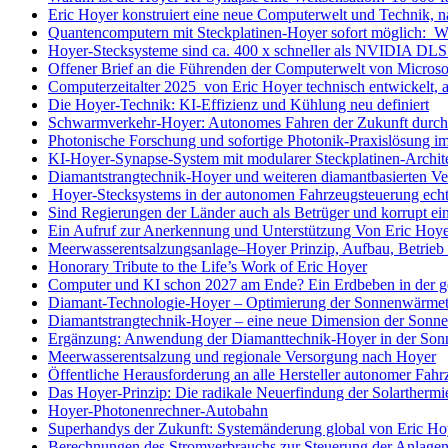
Eric Hoyer konstruiert eine neue Computerwelt und Technik, na
Quantencomputern mit Steckplatinen-Hoyer sofort möglich: We
Hoyer-Stecksysteme sind ca. 400 x schneller als NVIDIA DLS
Offener Brief an die Führenden der Computerwelt von Microso
Computerzeitalter 2025 von Eric Hoyer technisch entwickelt, 
Die Hoyer-Technik: KI-Effizienz und Kühlung neu definiert
Schwarmverkehr-Hoyer: Autonomes Fahren der Zukunft durch 
Photonische Forschung und sofortige Photonik-Praxislösung im
KI-Hoyer-Synapse-System mit modularer Steckplatinen-Archit
Diamantstrangtechnik-Hoyer und weiteren diamantbasierten Ve
Hoyer-Stecksystems in der autonomen Fahrzeugsteuerung echt
Sind Regierungen der Länder auch als Betrüger und korrupt e
Ein Aufruf zur Anerkennung und Unterstützung Von Eric Hoye
Meerwasserentsalzungsanlage–Hoyer Prinzip, Aufbau, Betrieb
Honorary Tribute to the Life’s Work of Eric Hoyer
Computer und KI schon 2027 am Ende? Ein Erdbeben in der g
Diamant-Technologie-Hoyer – Optimierung der Sonnenwärmet
Diamantstrangtechnik-Hoyer – eine neue Dimension der Sonne
Ergänzung: Anwendung der Diamanttechnik-Hoyer in der So
Meerwasserentsalzung und regionale Versorgung nach Hoyer
Öffentliche Herausforderung an alle Hersteller autonomer Fah
Das Hoyer-Prinzip: Die radikale Neuerfindung der Solartherm
Hoyer-Photonenrechner-Autobahn
Superhandys der Zukunft: Systemänderung global von Eric Ho
Berechnungen des Stromverbrauchs zur Steuerung der Anlagen 