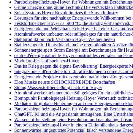
Parabolspiegelheizung-Hoyer, für Wohnungen mit Berechnung
Grüne Energie ohne grüne Technik? Die versteckten Fallstrick
Solar Systems Hoyer Revolutionizes the Stove Industry
Lösungen für eine nachhaltige Energiewende Willkommen bei 
Feststoffspeicher-Hoyer ca. 900 °C, die ständig vorhanden ist, 
Energiewende und Wirtschaft Eric Hoyer hat eine Gesamtlös
Atomkraftwerke umbauen oder stillgelegtes für ein natürliche
Stahlproduktion nach Verfahren Hoyer Weltneuheiten
Stahlerzeuger in Deutschland, meine revolutionären Ansätze für
Sonnenenergie spart Strom Energie mit Berechnungen für Hau
centre d'énergie naturelle-Hoyer construit les centrales nucléair
Modulare-Feststoffspeicher-Hoyer
Das ist Krieg gegen die eigene Bevölkerung! Energieexperte 
Integrazione sull'uso delle torri di raffreddamento come accumul
Energiewende Projekte mit dezentralen natürlichen-Energieze
Elon Musks neuste SCHOCKIERENDE Botschaften
Strang-Wasserstoffherstellung nach Eric Hoyer
Atomkraftwerke umbauen oder Stillgelegtes für ein natürliche
Brennpunkt Parabolspiegel-Heizung-Hoyer Verbrauch technisch
Mediator für globale Neuerungen auf dem Energiewendesektor
Parabolspiegelheizung-Hoyer, für Wohnungen mit Berechnung
ChatGPT, KI und die Angst damit umzugehen. Eine Unterhaltun
Wasserstoffherstellung, eine Revolution und nachhaltige Lösun
Parabolspiegelheizung-Hoyer in einem Einfamilienhaus dargest
Sonnenwärme, ungenutztes Potenzial, falsch verstandene Ener