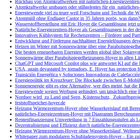
Rückbau von Atomkraftwerken mit natürlichen-Energiezentren-H
Atomkraftwerke umbauen oder stillgelegtes für ein natürliche
Energiewende viel zu teuer weil Forschung und Technik die Wä
Atommüll ohne Endlager Castor in 35 Jahren porös, was dann?
Wasserstoffherstellung mit Eric Hoyer die Gesamtlösung jetzt 
Natürliche-Energiezentren-Hoyer als Gesamtlösungen in der d
Innovatives Kühlsystem für Rechenzentren – Förderer und Partne
Entwicklung und Förderung nachhaltiger Energielösungen deve
Heizen im Winter mit Sonnenwärme über eine Parabolspiegelh
Die besten erneuerbaren Energien werden global über Solarsys
Sonnenwärme über Parabolspiegelheizungen-Hoyer in allen Län
ChatGPT und Mircosoft Copilot plus wie antwortet KI auf di
USA, again devastated by tornadoes, E. Hoyer has protection f
Transición Energética y Soluciones Innovadoras de Calefacció
Energiepolitik im Kreuzfeuer: Die Blockade zwischen E-Mobil
Sonnenenergie gibt es eine Alternative, wer dies meint, hat d
Energiewende wegen Werbung gehindert, um tatsächlich eine
Nordsee wird zu Land und Seen, Küstenschutz, Zukunftsproj
feststoffspeicher-hoyer.de
Heizung Wärmezentrum-Hoyer ohne Wasserkreislauf mit Bere
natürliches-Energiezentrum-Hoyer mit Diagramm Berechnung
Rentenfinanzierung Umverteilung in 7 Einzahlungsstufen als 
Dezentralisierung und Effizienz durch natürliche-Energiezentr
Heizung Wärmezentrum-Hoyer ohne Wasserkreislauf, Weltneu
Whitepaper zum modularen Schubladensystem-Hoyer – Ein zuku