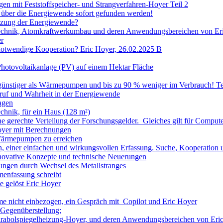
gen mit Feststoffspeicher- und Strangverfahren-Hoyer Teil 2
über die Energiewende sofort gefunden werden!
etzung der Energiewende?
chnik, Atomkraftwerkumbau und deren Anwendungsbereichen von Er
er
notwendige Kooperation? Eric Hoyer, 26.02.2025 B
Photovoltaikanlage (PV) auf einem Hektar Fläche
 günstiger als Wärmepumpen und bis zu 90 % weniger im Verbrauch! Te
uf und Wahrheit in der Energiewende
agen
nik, für ein Haus (128 m²)
ne gerechte Verteilung der Forschungsgelder. Gleiches gilt für Compu
Hoyer mit Berechnungen
Wärmepumpen zu erreichen
en, einer einfachen und wirkungsvollen Erfassung. Suche, Kooperatio
novative Konzepte und technische Neuerungen
ngen durch Wechsel des Metallstranges
menfassung schreibt
 gelöst Eric Hoyer
 nicht einbezogen, ein Gespräch mit Copilot und Eric Hoyer
 Gegenüberstellung:
abolspiegelheizung-Hoyer, und deren Anwendungsbereichen von Eri