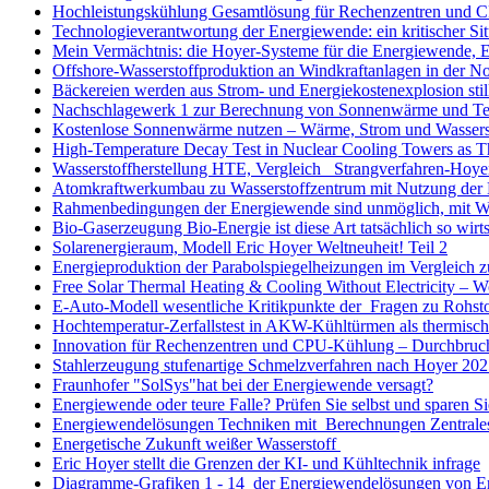
Hochleistungskühlung Gesamtlösung für Rechenzentren und 
Technologieverantwortung der Energiewende: ein kritischer Sit
Mein Vermächtnis: die Hoyer-Systeme für die Energiewende, E
Offshore-Wasserstoffproduktion an Windkraftanlagen in der N
Bäckereien werden aus Strom- und Energiekostenexplosion stil
Nachschlagewerk 1 zur Berechnung von Sonnenwärme und Te
Kostenlose Sonnenwärme nutzen – Wärme, Strom und Wasserst
High-Temperature Decay Test in Nuclear Cooling Towers as T
Wasserstoffherstellung HTE, Vergleich Strangverfahren-Hoye
Atomkraftwerkumbau zu Wasserstoffzentrum mit Nutzung der K
Rahmenbedingungen der Energiewende sind unmöglich, mit 
Bio-Gaserzeugung Bio-Energie ist diese Art tatsächlich so wirts
Solarenergieraum, Modell Eric Hoyer Weltneuheit! Teil 2
Energieproduktion der Parabolspiegelheizungen im Vergleich
Free Solar Thermal Heating & Cooling Without Electricity 
E-Auto-Modell wesentliche Kritikpunkte der Fragen zu Rohsto
Hochtemperatur-Zerfallstest in AKW-Kühltürmen als thermisch
Innovation für Rechenzentren und CPU-Kühlung – Durchbrucht
Stahlerzeugung stufenartige Schmelzverfahren nach Hoyer 202
Fraunhofer "SolSys"hat bei der Energiewende versagt?
Energiewende oder teure Falle? Prüfen Sie selbst und sparen S
Energiewendelösungen Techniken mit Berechnungen Zentral
Energetische Zukunft weißer Wasserstoff
Eric Hoyer stellt die Grenzen der KI- und Kühltechnik infrage
Diagramme-Grafiken 1 - 14 der Energiewendelösungen von E