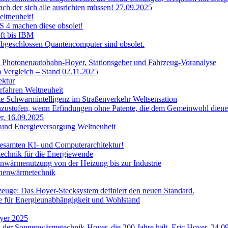
ch der sich alle ausrichten müssen! 27.09.2025
ltneuheit!
S 4 machen diese obsolet!
ft bis IBM
abgeschlossen Quantencomputer sind obsolet.
Photonenautobahn-Hoyer, Stationsgeber und Fahrzeug-Voranalyse
 Vergleich – Stand 02.11.2025
ektur
rfahren Weltneuheit
e Schwarmintelligenz im Straßenverkehr Weltsensation
inzustufen, wenn Erfindungen ohne Patente, die dem Gemeinwohl dien
r, 16.09.2025
 und Energieversorgung Weltneuheit
esamten KI- und Computerarchitektur!
echnik für die Energiewende
nwärmenutzung von der Heizung bis zur Industrie
nnenwärmetechnik
rzeuge: Das Hoyer-Stecksystem definiert den neuen Standard.
ie für Energieunabhängigkeit und Wohlstand
yer 2025
der Sonnenwärmetechnik-Hoyer, die 200 Jahre hält. Eric Hoyer, 24.0