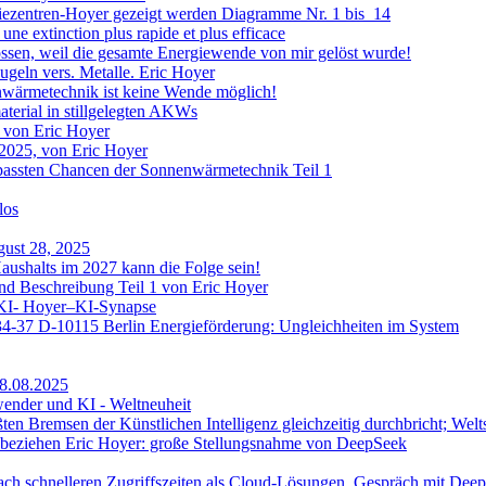
iezentren-Hoyer gezeigt werden Diagramme Nr. 1 bis 14
une extinction plus rapide et plus efficace
ossen, weil die gesamte Energiewende von mir gelöst wurde!
eln vers. Metalle. Eric Hoyer
nwärmetechnik ist keine Wende möglich!
rial in stillgelegten AKWs
 von Eric Hoyer
2025, von Eric Hoyer
rpassten Chancen der Sonnenwärmetechnik Teil 1
los
gust 28, 2025
aushalts im 2027 kann die Folge sein!
d Beschreibung Teil 1 von Eric Hoyer
 KI- Hoyer–KI-Synapse
 34-37 D-10115 Berlin Energieförderung: Ungleichheiten im System
28.08.2025
ender und KI - Weltneuheit
ßten Bremsen der Künstlichen Intelligenz gleichzeitig durchbricht; Welt
inbeziehen Eric Hoyer: große Stellungsnahme von DeepSeek
ach schnelleren Zugriffszeiten als Cloud-Lösungen, Gespräch mit Dee