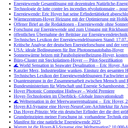
Energiewende Gesamtlösung mit dezentralen Natürliche-Energ
Technologie de lutte contre les incendies révolutionnaire – pour 
Energiewende: Eric Hoyer hat seine Erfindertätigkeit abgeschl
Wärmezentrum-Hoyer Heizung mit der Optimierung mit Hohlkug
Offener Brief an die Redaktionen - Energiewende ohne Sonne
Forschung zur Energiewende und zum Umgang mit Rückbaumate
öffentlichen Übernahme der Beiträge zur Energiewendetechnik
Technisches Lexikon der Energiewendelösungen Stand: 17.07.
Kritische Analyse der deutschen Energieforschung und der ve
USA: ideale Bedingungen für Ihre Photonenautobahn-Hoyer
Sonnenwärme heizen mit Parabolspiegelheizung-Hoyer, kosten
Büro‑Cluster mit Steckplatinen‑Hoyer — Pilot‑Spezifikation
🌊 World Sensation in Seawater Desalination – Eric Hoyer, Au
Kanzler Merz, Industriepläne wanken, Einsturz des gesamten H
Technisches Lexikon der Energiewendelösungen Fachwörter un
Quantensprung in der Zusammenarbeit zwischen Mensch und
Bundesministerium für Wirtschaft und Energie Scharnhorststr.
Hoyer Photonic Computing Highway – World Premiere
Hoyer-Technologien im Überblick- Globale Innovationskraft
🌊 Weltsensation in der Meerwasserentsalzung – Eric Hoyer, 
Hoyer-KI-Synapse eine Hoyer-NeuroCore-Architektur für Anw
Das Hoyer-Prinzip: Wie ein deutscher Erfinder der die drei grö
Grundprinzipien meiner Forschung ist, vorhandene Technik e
Manifest für eine natürliche Energiewende 2025
Warum ist die Hoyer-KI-Synapse eine Weltsensation? 10 000-f