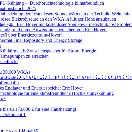
CPU-Kühlung – Durchbruchtechnologie klimafreundlich
uationsbericht 2025
inbeziehung der kostenlosen Sonnenwärme in der Technik, Weltneuhei
ordsee Elektrolyseure an den WKA in luftiger Höhe anzubauen
lgelegt, Eric Hoyer mit kostenloser Sonnenwärmetechnik löst Problem
chnik, und deren Anwendungsbereichen von Eric Hoyer
off über Energiezentrum-Hoyer!
hermal Final Repository and Energy Storage
r
ühltürme als Zwischenspeicher für Strom, Energie.
Wärmepumpen zu erreichen
chaftlich?
 zu 30.000 WKAs
– Worldwide 🇩🇪 🇬🇧 🇪🇸 🇫🇷 🇹🇷 🇮🇹 🇬🇷 🇵🇱 🇷🇺 🇮🇳 🇵
ffen dafür.
es Endlager und Energiespeicher Eric Hoyer
echnologie für eine klimafreundliche Hochleistungskühlung
5/3
ie bis zu 170.000 € für eine Hausheizung!
es Dokument 1
ric Hoyer 10.06.2025