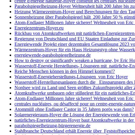
centre d'énergie naturelle-Hoyer construit les centrales nucléair
Parabolspiegelheizung-Hoyer Weltneuheit hält 200 Jahre bis 
Heizung Wärmezentrum-Hoyer und Berechnungen für den Tag, 
Sonnenheizung über Parabolspiegel hält 200 Jahre 50 % güns
Atom-Endlager Millionen Jahre sicherer! Weltneuheit von Eric
Energiezentrum-Hoyer.eu
Rückbau von Atomkraftwerken mit natürlichen-Energiezentren-H
Regierung von Deutschland und EU Staaten Einladung zur Zus
Energiewende Projekt einer dezentralen Gesamtlösung 2023 vo
Wärmezentrum-Hoyer für ein Haus Heizungstyp ohne Wasserkre
energiewende-parabolspiegelheizung.de
How to destroy or significantly weaken a hurricane, by Eric H
Wasserstoff-Energie Herstellungs- Lösungen mit natürliche-En
Reiche Menschen können in den Himmel kommen!?
Wasserstoff-Energieherstellungs-Lösungen von Eric Hoyer
Wasserstoff-Herstellungsanlagen durch die Einsparungen des
Nordsee wird zu Land und Seen größtes Zukunftsprojekt aller 
Atomkraftwerke umbauen oder stillgelegt für ein natürliches-E
Atom-Endlager Millionen Jahre sicherer! Weltneuheit von Eric
centrales nucléaires, ou désaffecté pour un centre-energie-nature
Atommüll ohne Endlager Castor in 35 Jahren porös was dann?
Solarenergieraum-Hoyer die Lösung der Energiewende von Er
natürliches-Energiezentrum-Hoyer baut Atomkraftwerke in de
parabolspiegelheizung-bürgerenergie.de
Stahlbranche Deutschland erhält Energie über Feststoffspeic