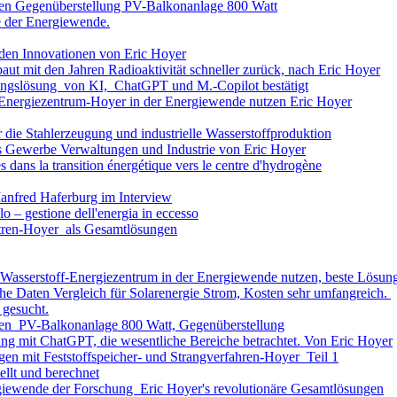
en Gegenüberstellung PV-Balkonanlage 800 Watt
e der Energiewende.
den Innovationen von Eric Hoyer
baut mit den Jahren Radioaktivität schneller zurück, nach Eric Hoyer
ungslösung von KI, ChatGPT und M.-Copilot bestätigt
s-Energiezentrum-Hoyer in der Energiewende nutzen Eric Hoyer
 die Stahlerzeugung und industrielle Wasserstoffproduktion
s Gewerbe Verwaltungen und Industrie von Eric Hoyer
es dans la transition énergétique vers le centre d'hydrogène
Manfred Haferburg im Interview
o – gestione dell'energia in eccesso
ntren-Hoyer als Gesamtlösungen
s-Wasserstoff-Energiezentrum in der Energiewende nutzen, beste Lösun
e Daten Vergleich für Solarenergie Strom, Kosten sehr umfangreich.
 gesucht.
en PV-Balkonanlage 800 Watt, Gegenüberstellung
g mit ChatGPT, die wesentliche Bereiche betrachtet. Von Eric Hoyer
gen mit Feststoffspeicher- und Strangverfahren-Hoyer Teil 1
ellt und berechnet
giewende der Forschung Eric Hoyer's revolutionäre Gesamtlösungen