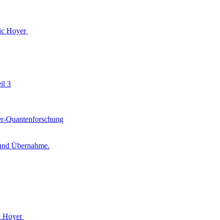
ic Hoyer
il 3
ter-Quantenforschung
n und Übernahme.
c Hoyer