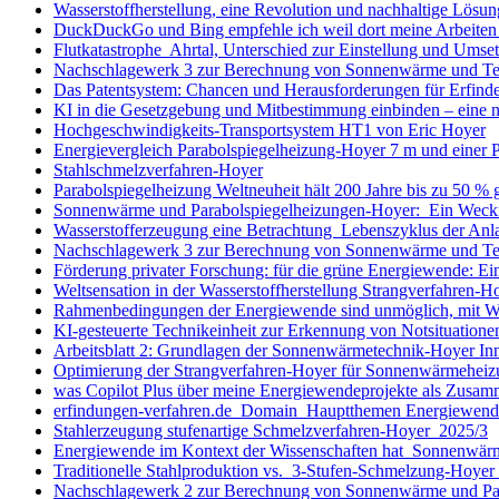
Wasserstoffherstellung, eine Revolution und nachhaltige Lösun
DuckDuckGo und Bing empfehle ich weil dort meine Arbeiten 
Flutkatastrophe Ahrtal, Unterschied zur Einstellung und Ums
Nachschlagewerk 3 zur Berechnung von Sonnenwärme und Te
Das Patentsystem: Chancen und Herausforderungen für Erfind
KI in die Gesetzgebung und Mitbestimmung einbinden – eine 
Hochgeschwindigkeits-Transportsystem HT1 von Eric Hoyer
Energievergleich Parabolspiegelheizung-Hoyer 7 m und einer 
Stahlschmelzverfahren-Hoyer
Parabolspiegelheizung Weltneuheit hält 200 Jahre bis zu 50 %
Sonnenwärme und Parabolspiegelheizungen-Hoyer: Ein Weckr
Wasserstofferzeugung eine Betrachtung Lebenszyklus der Anl
Nachschlagewerk 3 zur Berechnung von Sonnenwärme und Tech
Förderung privater Forschung: für die grüne Energiewende: Ei
Weltsensation in der Wasserstoffherstellung Strangverfahren-
Rahmenbedingungen der Energiewende sind unmöglich, mit 
KI-gesteuerte Technikeinheit zur Erkennung von Notsituation
Arbeitsblatt 2: Grundlagen der Sonnenwärmetechnik-Hoyer In
Optimierung der Strangverfahren-Hoyer für Sonnenwärmeheizu
was Copilot Plus über meine Energiewendeprojekte als Zusam
erfindungen-verfahren.de Domain Hauptthemen Energiewende
Stahlerzeugung stufenartige Schmelzverfahren-Hoyer 2025/3
Energiewende im Kontext der Wissenschaften hat Sonnenwärme
Traditionelle Stahlproduktion vs. 3-Stufen-Schmelzung-Hoyer
Nachschlagewerk 2 zur Berechnung von Sonnenwärme und Par