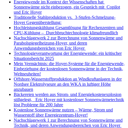
Energiewende im Kontext der Wissenschaften hat
Sonnenwärme nicht einbezogen, ein Gespräch mit Copilot
und Eric Hoyer
Traditionelle Stahlproduktion vs. 3-Stufen-Schmelzung-
Hoyer Gegenüberstellung:
Hochleistungskühlung Gesamtlösung für Rechenzentren und
CPU-Kühlung – Durchbruchtechnologie klimafreundlich
Nachschlagewerk 2 zur Berechnung von Sonnenwärme und
Parabolspiegelheizung-Hoyer, und deren
Anwendungsbereichen von Eric Hoyer
Technologieverantwortung der Energiewende: ein kritischer
Situationsbericht 2025
Mein Vermächtnis: die Hoyer-Systeme für die Energiewende,
Einbeziehung der kostenlosen Sonnenwärme in der Technik,
Weltneuheiten!
Offshore-Wasserstoffproduktion an Windkraftanlagen in der
Nordsee Elektrolyseure an den WKA in luftiger Höhe
anzubauen
Bäckereien werden aus Strom- und Energiekostenexplosion
stillgelegt, Eric Hoyer mit kostenloser Sonnenwärmetechnik
löst Probleme für 200 Jahre
Kostenlose Sonnenwärme nutzen – Wärme, Strom und
Wasserstoff über Energiezentrum-Hoyer!
Nachschlagewerk 1 zur Berechnung von Sonnenwärme und
Technik, und deren Anwendungsbereichen von Eric Hoyer