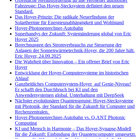
Öffentliche Herausforderung an alle Hersteller autonomer
Fahrzeuge: Das Hoyer-Stecksystem definiert den neuen
Standard.
Das Hoyer-Prinzip: Die radikale Neuerfindung der
Solarthermie für Energieunabhängigkeit und Wohlstand
Hoyer-Photonenrechner-Autobahn
Superhandys der Zukunft: Systemänderung global von Eric
Hoyer 2025
Berechnungen des Stromverbrauchs zur Steuerung der
Anlagen der Sonnenwärmetechnik-Hoyer, die 200 Jahre hält.
Eric Hoyer, 24.09.2025
Die Wahrheit über Innovation – Ein offener Brief von Eric
Hoyer
Entwicklung der Hoyer-Computersysteme im historischen
Ablauf
Ganzheitliches Computersystem-Hoyer auf Genie-Niveau!
Er schafft den Durchbruch bei KI und den
Anwendersystemen global. Unterhaltung mit DeepSeek
Nächster evolutionärer Quantensprung: Hoyer-Stecksysteme
mit Photonik, der Standard für die Zukunft für Computer und
Rechenzentralen.
Hoyer-Photonenrechner-Autobahn vs. Q.ANT Photonic
Computing
KI und Mensch in Harmonie – Das Hoyer-Synapse-Modell
für die Zukunft: Einbindung der Quantencomputer umgesetzt.