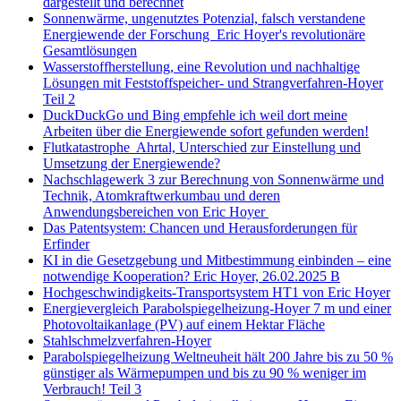
dargestellt und berechnet
Sonnenwärme, ungenutztes Potenzial, falsch verstandene
Energiewende der Forschung Eric Hoyer's revolutionäre
Gesamtlösungen
Wasserstoffherstellung, eine Revolution und nachhaltige
Lösungen mit Feststoffspeicher- und Strangverfahren-Hoyer
Teil 2
DuckDuckGo und Bing empfehle ich weil dort meine
Arbeiten über die Energiewende sofort gefunden werden!
Flutkatastrophe Ahrtal, Unterschied zur Einstellung und
Umsetzung der Energiewende?
Nachschlagewerk 3 zur Berechnung von Sonnenwärme und
Technik, Atomkraftwerkumbau und deren
Anwendungsbereichen von Eric Hoyer
Das Patentsystem: Chancen und Herausforderungen für
Erfinder
KI in die Gesetzgebung und Mitbestimmung einbinden – eine
notwendige Kooperation? Eric Hoyer, 26.02.2025 B
Hochgeschwindigkeits-Transportsystem HT1 von Eric Hoyer
Energievergleich Parabolspiegelheizung-Hoyer 7 m und einer
Photovoltaikanlage (PV) auf einem Hektar Fläche
Stahlschmelzverfahren-Hoyer
Parabolspiegelheizung Weltneuheit hält 200 Jahre bis zu 50 %
günstiger als Wärmepumpen und bis zu 90 % weniger im
Verbrauch! Teil 3