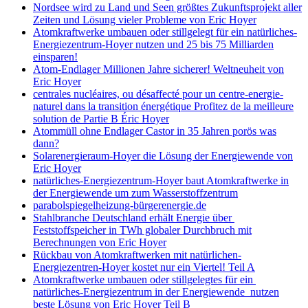
Nordsee wird zu Land und Seen größtes Zukunftsprojekt aller
Zeiten und Lösung vieler Probleme von Eric Hoyer
Atomkraftwerke umbauen oder stillgelegt für ein natürliches-
Energiezentrum-Hoyer nutzen und 25 bis 75 Milliarden
einsparen!
Atom-Endlager Millionen Jahre sicherer! Weltneuheit von
Eric Hoyer
centrales nucléaires, ou désaffecté pour un centre-energie-
naturel dans la transition énergétique Profitez de la meilleure
solution de Partie B Éric Hoyer
Atommüll ohne Endlager Castor in 35 Jahren porös was
dann?
Solarenergieraum-Hoyer die Lösung der Energiewende von
Eric Hoyer
natürliches-Energiezentrum-Hoyer baut Atomkraftwerke in
der Energiewende um zum Wasserstoffzentrum
parabolspiegelheizung-bürgerenergie.de
Stahlbranche Deutschland erhält Energie über
Feststoffspeicher in TWh globaler Durchbruch mit
Berechnungen von Eric Hoyer
Rückbau von Atomkraftwerken mit natürlichen-
Energiezentren-Hoyer kostet nur ein Viertel! Teil A
Atomkraftwerke umbauen oder stillgelegtes für ein
natürliches-Energiezentrum in der Energiewende nutzen
beste Lösung von Eric Hoyer Teil B