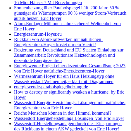
16 Mio. Häuser ? Mit Berechnungen
Sonnenheizung über Parabolspiegel hält 200 Jahre 50 %
günstiger als Wärmepumpen 90 % weniger Strom-Verbrauch,
autark heizen Eric Hoyer
Atom-Endlager Millionen Jahre sicherer! Weltneuheit von
Eric Hoyer
Energiezentrum-Hoyer.eu
Rückbau von Atomkraftwerken mit natürlichen-
Energiezentren-Hoyer kostet nur ein Viertel!
Regierung von Deutschland und EU Staaten Einladung zur
Zusammenarbeit: Revolutionäre Heiztechnologien und
dezentrale Energiezentren
Energiewende Projekt einer dezentralen Gesamtlösung 2023
von Eric Hoyer natürliche-Energiezentren-Hoyer
Wärmezentrum-Hoyer für ein Haus Heizungstyp ohne
Wasserkreislauf Weltneuheit, erklärt mit Diagrammen
energiewende-parabolspiegelheizung.de
How to destroy or significantly weaken a hurricane, by Eric
Hoyer
Wasserstoff-Energie Herstellungs- Lösungen mit natürliche-
Energiezentren von Eric Hoyer
Reiche Menschen können in den Himmel kommen!?
Wasserstoff-Energieherstellungs-Lösungen von Eric Hoyer
Wasserstoff-Herstellungsanlagen durch die Einsparungen
des Rückbaus in einem AKW gedeckelt von Eric Hoyer!