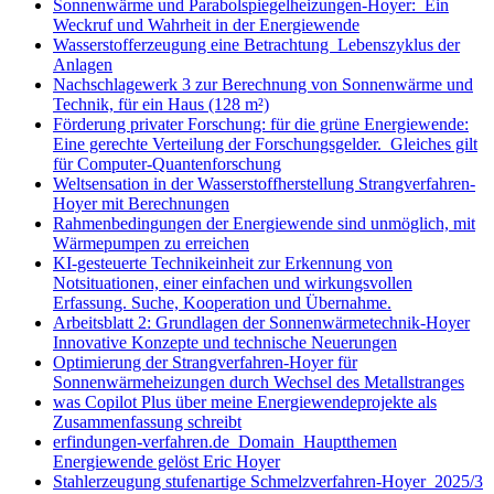
Sonnenwärme und Parabolspiegelheizungen-Hoyer: Ein
Weckruf und Wahrheit in der Energiewende
Wasserstofferzeugung eine Betrachtung Lebenszyklus der
Anlagen
Nachschlagewerk 3 zur Berechnung von Sonnenwärme und
Technik, für ein Haus (128 m²)
Förderung privater Forschung: für die grüne Energiewende:
Eine gerechte Verteilung der Forschungsgelder. Gleiches gilt
für Computer-Quantenforschung
Weltsensation in der Wasserstoffherstellung Strangverfahren-
Hoyer mit Berechnungen
Rahmenbedingungen der Energiewende sind unmöglich, mit
Wärmepumpen zu erreichen
KI-gesteuerte Technikeinheit zur Erkennung von
Notsituationen, einer einfachen und wirkungsvollen
Erfassung. Suche, Kooperation und Übernahme.
Arbeitsblatt 2: Grundlagen der Sonnenwärmetechnik-Hoyer
Innovative Konzepte und technische Neuerungen
Optimierung der Strangverfahren-Hoyer für
Sonnenwärmeheizungen durch Wechsel des Metallstranges
was Copilot Plus über meine Energiewendeprojekte als
Zusammenfassung schreibt
erfindungen-verfahren.de Domain Hauptthemen
Energiewende gelöst Eric Hoyer
Stahlerzeugung stufenartige Schmelzverfahren-Hoyer 2025/3