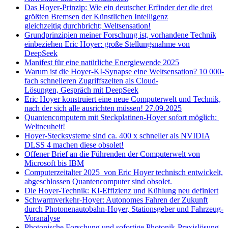
Das Hoyer-Prinzip: Wie ein deutscher Erfinder der die drei
größten Bremsen der Künstlichen Intelligenz
gleichzeitig durchbricht; Weltsensation!
Grundprinzipien meiner Forschung ist, vorhandene Technik
einbeziehen Eric Hoyer: große Stellungsnahme von
DeepSeek
Manifest für eine natürliche Energiewende 2025
Warum ist die Hoyer-KI-Synapse eine Weltsensation? 10 000-
fach schnelleren Zugriffszeiten als Cloud-
Lösungen, Gespräch mit DeepSeek
Eric Hoyer konstruiert eine neue Computerwelt und Technik,
nach der sich alle ausrichten müssen! 27.09.2025
Quantencomputern mit Steckplatinen-Hoyer sofort möglich:
Weltneuheit!
Hoyer-Stecksysteme sind ca. 400 x schneller als NVIDIA
DLSS 4 machen diese obsolet!
Offener Brief an die Führenden der Computerwelt von
Microsoft bis IBM
Computerzeitalter 2025 von Eric Hoyer technisch entwickelt,
abgeschlossen Quantencomputer sind obsolet.
Die Hoyer-Technik: KI-Effizienz und Kühlung neu definiert
Schwarmverkehr-Hoyer: Autonomes Fahren der Zukunft
durch Photonenautobahn-Hoyer, Stationsgeber und Fahrzeug-
Voranalyse
Photonische Forschung und sofortige Photonik-Praxislösung