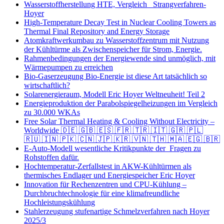
Wasserstoffherstellung HTE, Vergleich Strangverfahren-
Hoyer
High-Temperature Decay Test in Nuclear Cooling Towers as
Thermal Final Repository and Energy Storage
Atomkraftwerkumbau zu Wasserstoffzentrum mit Nutzung
der Kühltürme als Zwischenspeicher für Strom, Energie.
Rahmenbedingungen der Energiewende sind unmöglich, mit
Wärmepumpen zu erreichen
Bio-Gaserzeugung Bio-Energie ist diese Art tatsächlich so
wirtschaftlich?
Solarenergieraum, Modell Eric Hoyer Weltneuheit! Teil 2
Energieproduktion der Parabolspiegelheizungen im Vergleich
zu 30.000 WKAs
Free Solar Thermal Heating & Cooling Without Electricity –
Worldwide 🇩🇪 🇬🇧 🇪🇸 🇫🇷 🇹🇷 🇮🇹 🇬🇷 🇵🇱
🇷🇺 🇮🇳 🇵🇰 🇨🇳 🇯🇵 🇰🇷 🇻🇳 🇹🇭 🇲🇦 🇪🇬 🇧🇷
E-Auto-Modell wesentliche Kritikpunkte der Fragen zu
Rohstoffen dafür.
Hochtemperatur-Zerfallstest in AKW-Kühltürmen als
thermisches Endlager und Energiespeicher Eric Hoyer
Innovation für Rechenzentren und CPU-Kühlung –
Durchbruchtechnologie für eine klimafreundliche
Hochleistungskühlung
Stahlerzeugung stufenartige Schmelzverfahren nach Hoyer
2025/3