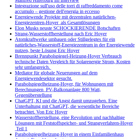
Manfred Haferburg im Interview
Integrazione sull'uso delle torri di raffreddamento come
accumulo – gestione dell'energia in eccesso
Energiewende Projekte mit dezentralen natürlichen-
Energiezentren-Hoyer als Gesamtlösungen
Elon Musks neuste SCHOCKIERENDE Botschaften
Strang-Wasserstoffherstellung nach Eric Hoyer
Atomkraftwerke umbauen oder Stillgelegtes für ein
natürliches-Wasserstoff-Energiezentrum in der Energiewende
nutzen, beste Lösung Eric Hoyer
Brennpunkt Parabolspiegel-Heizung-Hoyer Verbrauch
technische Daten Vergleich für Solarenergie Strom, Kosten
sehr umfangreich.
Mediator für globale Neuerungen auf dem
Energiewendesektor gesucht.
Parabolspiegelheizung-Hoyer, für Wohnungen mit
Berechnungen PV-Balkonanlage 800 Watt,
Gegenüberstellung
ChatGPT, KI und die Angst damit umzugehen. Eine
Unterhaltung mit ChatGPT, die wesentliche Bereiche
betrachtet. Von Eric Hoyer
Wasserstoffherstellung, eine Revolution und nachhaltige
Lösungen mit Feststoffspeicher- und Strangverfahren-Hoyer
Teil 1
Parabolspiegelheizung-Hoyer in einem Einfamilienhaus