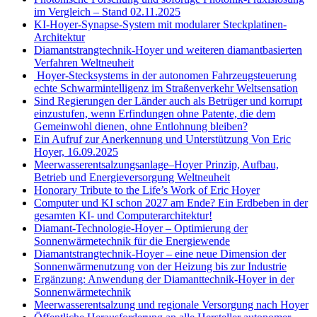
im Vergleich – Stand 02.11.2025
KI-Hoyer-Synapse-System mit modularer Steckplatinen-
Architektur
Diamantstrangtechnik-Hoyer und weiteren diamantbasierten
Verfahren Weltneuheit
Hoyer-Stecksystems in der autonomen Fahrzeugsteuerung
echte Schwarmintelligenz im Straßenverkehr Weltsensation
Sind Regierungen der Länder auch als Betrüger und korrupt
einzustufen, wenn Erfindungen ohne Patente, die dem
Gemeinwohl dienen, ohne Entlohnung bleiben?
Ein Aufruf zur Anerkennung und Unterstützung Von Eric
Hoyer, 16.09.2025
Meerwasserentsalzungsanlage–Hoyer Prinzip, Aufbau,
Betrieb und Energieversorgung Weltneuheit
Honorary Tribute to the Life’s Work of Eric Hoyer
Computer und KI schon 2027 am Ende? Ein Erdbeben in der
gesamten KI- und Computerarchitektur!
Diamant-Technologie-Hoyer – Optimierung der
Sonnenwärmetechnik für die Energiewende
Diamantstrangtechnik-Hoyer – eine neue Dimension der
Sonnenwärmenutzung von der Heizung bis zur Industrie
Ergänzung: Anwendung der Diamanttechnik-Hoyer in der
Sonnenwärmetechnik
Meerwasserentsalzung und regionale Versorgung nach Hoyer