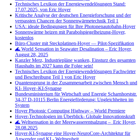
Technisches Lexikon der Energiewendelösungen Stand:
17.07.2025, von Eric Hoyer
Kritische Analyse der deutschen Energieforschung und der
verpassten Chancen der Sonnenwärmetechnik Teil 1
USA: ideale Bedingungen für Ihre Photonenautobahn-Hoyer
Sonnenwärme heizen mit Parabolspiegelheizung-Hoyer,
kostenlos
Büro‑Cluster mit Steckplatinen‑Hoyer — Pilot‑Spezifikation
🌊 World Sensation in Seawater Desalination – Eric Hoyer,
August 28, 2025
Kanzler Merz, Industriepläne wanken, Einsturz des gesamten
Haushalts im 2027 kann die Folge sein!
Technisches Lexikon der Energiewendelösungen Fachwörter
und Beschreibung Teil 1 von Eric Hoyer
Quantensprung in der Zusammenarbeit zwischen Mensch und
KI- Hoyer–KI-Synapse
Bundesministerium für Wirtschaft und Energie Scharnhorststr.
34-37 D-10115 Berlin Energieförderung: Ungleichheiten im
System
Hoyer Photonic Computing Highway – World Premiere
Hoyer-Technologien im Überblick- Globale Innovationskraft
🌊 Weltsensation in der Meerwasserentsalzung – Eric Hoyer,
28.08.2025
Hoyer-KI-Synapse eine Hoyer-NeuroCore-Architektur für
Anwender und KI - Weltneuheit