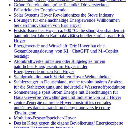
Grüne Energie ohne grüne Technik? Die versteckten
Fallstricke der Energiewende.
Solar Systems Hoyer Revolutionizes the Stove Industry
Lösungen für eine nachhaltige Energiewende Willkommen
bei den Innovationen von Eric Hoyer
Feststoffspeicher-Hoyer ca. 900 °C, die ständig vorhanden ist,
baut mit den Jahren Radioaktivität schneller zurück, nach Eric
Hoyer
Energiewende und Wirtschaft Eric Hoyer hat eine
Gesamtlösungslösung von KI, ChatGPT und M.-Copilot
bestätigt
Atomkraftwerke umbauen oder stillgelegtes für ein
natürliches-Energiezentrum-Hoyer in der
Energiewende nutzen Eric Hoyer
Stahlproduktion nach Verfahren Hoyer Weltneuheiten
Stahlerzeuger in Deutschland, meine revolutionären Ansätze
für die Stahlerzeugung und industrielle Wasserstoffproduktion
Sonnenenergie spart Strom Energie mit Berechnungen für
Haus Gewerbe Verwaltungen und Industrie von Eric Hoyer
centre d'énergie naturelle-Hoyer construit les centrales
nucléaires dans la transition énergétique vers le centre
d'hydrogène
Modulare-Feststoffspeicher-Hoyer
Das ist Krieg gegen die eigene Bevölkerung! Energieexperte