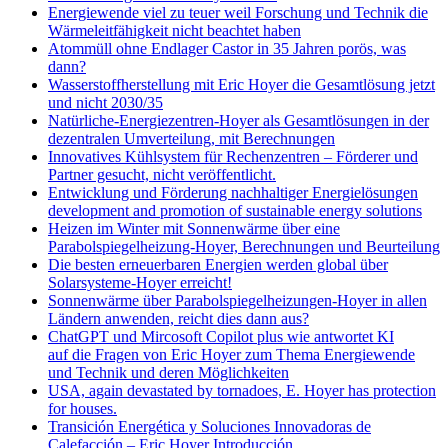
Energiewende viel zu teuer weil Forschung und Technik die
Wärmeleitfähigkeit nicht beachtet haben
Atommüll ohne Endlager Castor in 35 Jahren porös, was
dann?
Wasserstoffherstellung mit Eric Hoyer die Gesamtlösung jetzt
und nicht 2030/35
Natürliche-Energiezentren-Hoyer als Gesamtlösungen in der
dezentralen Umverteilung, mit Berechnungen
Innovatives Kühlsystem für Rechenzentren – Förderer und
Partner gesucht, nicht veröffentlicht.
Entwicklung und Förderung nachhaltiger Energielösungen
development and promotion of sustainable energy solutions
Heizen im Winter mit Sonnenwärme über eine
Parabolspiegelheizung-Hoyer, Berechnungen und Beurteilung
Die besten erneuerbaren Energien werden global über
Solarsysteme-Hoyer erreicht!
Sonnenwärme über Parabolspiegelheizungen-Hoyer in allen
Ländern anwenden, reicht dies dann aus?
ChatGPT und Mircosoft Copilot plus wie antwortet KI
auf die Fragen von Eric Hoyer zum Thema Energiewende
und Technik und deren Möglichkeiten
USA, again devastated by tornadoes, E. Hoyer has protection
for houses.
Transición Energética y Soluciones Innovadoras de
Calefacción – Eric Hoyer Introducción