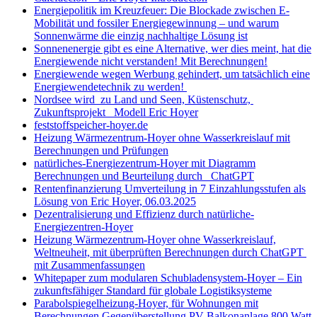
Energiepolitik im Kreuzfeuer: Die Blockade zwischen E-
Mobilität und fossiler Energiegewinnung – und warum
Sonnenwärme die einzig nachhaltige Lösung ist
Sonnenenergie gibt es eine Alternative, wer dies meint, hat die
Energiewende nicht verstanden! Mit Berechnungen!
Energiewende wegen Werbung gehindert, um tatsächlich eine
Energiewendetechnik zu werden!
Nordsee wird zu Land und Seen, Küstenschutz,
Zukunftsprojekt Modell Eric Hoyer
feststoffspeicher-hoyer.de
Heizung Wärmezentrum-Hoyer ohne Wasserkreislauf mit
Berechnungen und Prüfungen
natürliches-Energiezentrum-Hoyer mit Diagramm
Berechnungen und Beurteilung durch ChatGPT
Rentenfinanzierung Umverteilung in 7 Einzahlungsstufen als
Lösung von Eric Hoyer, 06.03.2025
Dezentralisierung und Effizienz durch natürliche-
Energiezentren-Hoyer
Heizung Wärmezentrum-Hoyer ohne Wasserkreislauf,
Weltneuheit, mit überprüften Berechnungen durch ChatGPT
mit Zusammenfassungen
Whitepaper zum modularen Schubladensystem-Hoyer – Ein
zukunftsfähiger Standard für globale Logistiksysteme
Parabolspiegelheizung-Hoyer, für Wohnungen mit
Berechnungen Gegenüberstellung PV-Balkonanlage 800 Watt