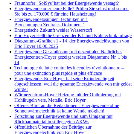
Fraunhofer "SolSys"hat bei der Energiewende versagt?
Energiewende oder teure Falle? Prüfen Sie selbst und sparen
Sie bis zu 170.000 € für eine Hausheizung!
Energiewendelösungen Techniken mit
Berechnungen Zentrales Dokument 1
Energetische Zukunft weißer Wasserstoff
Eric Hoyer stellt die Grenzen der KI- und Kühltechnik infrage
Diagramme-Grafiken 1 - 14 der Energiewendelösungen von
Eric Hoyer 10.06.2025
Energiewende Gesamtlösung mit dezentralen Natürliche-
Energiezentren-Hoyer gezeigt werden Diagramme Nr. 1 bis
14
Technologie de lutte contre les incendies révolutionnaire –
pour une extinction plus rapide et plus efficace
Energiewende: Eric Hoyer hat seine Erfindertätigkeit
abgeschlossen, weil die gesamte Energiewende von mir gelöst
wurde!
Wärmezentrum-Hoyer Heizung mit der Optimierung mit
Hohlkugeln vers. Metalle. Eric Hoyer
Offener Brief an die Redaktionen - Energiewende ohne
Sonnenwärmetechnik ist keine Wende möglich!
Forschung zur Energiewende und zum Umgang mit
Rückbaumaterial in stillgelegten AKWs
öffentlichen Übernahme der Beiträge zur
Energiewendetechnik von Eric Hoyer