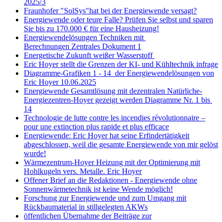
2025/3
Fraunhofer "SolSys"hat bei der Energiewende versagt?
Energiewende oder teure Falle? Prüfen Sie selbst und sparen
Sie bis zu 170.000 € für eine Hausheizung!
Energiewendelösungen Techniken mit
Berechnungen Zentrales Dokument 1
Energetische Zukunft weißer Wasserstoff
Eric Hoyer stellt die Grenzen der KI- und Kühltechnik infrage
Diagramme-Grafiken 1 - 14 der Energiewendelösungen von
Eric Hoyer 10.06.2025
Energiewende Gesamtlösung mit dezentralen Natürliche-
Energiezentren-Hoyer gezeigt werden Diagramme Nr. 1 bis
14
Technologie de lutte contre les incendies révolutionnaire –
pour une extinction plus rapide et plus efficace
Energiewende: Eric Hoyer hat seine Erfindertätigkeit
abgeschlossen, weil die gesamte Energiewende von mir gelöst
wurde!
Wärmezentrum-Hoyer Heizung mit der Optimierung mit
Hohlkugeln vers. Metalle. Eric Hoyer
Offener Brief an die Redaktionen - Energiewende ohne
Sonnenwärmetechnik ist keine Wende möglich!
Forschung zur Energiewende und zum Umgang mit
Rückbaumaterial in stillgelegten AKWs
öffentlichen Übernahme der Beiträge zur