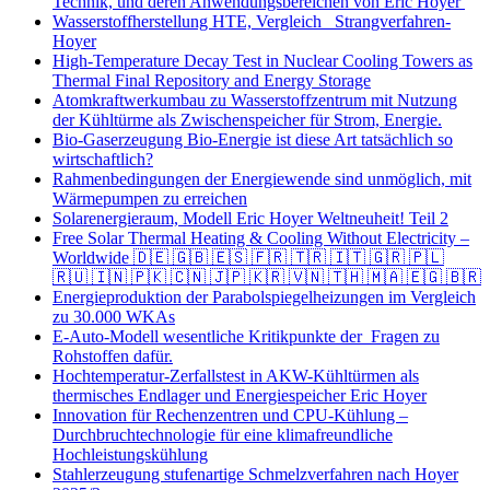
Technik, und deren Anwendungsbereichen von Eric Hoyer
Wasserstoffherstellung HTE, Vergleich Strangverfahren-
Hoyer
High-Temperature Decay Test in Nuclear Cooling Towers as
Thermal Final Repository and Energy Storage
Atomkraftwerkumbau zu Wasserstoffzentrum mit Nutzung
der Kühltürme als Zwischenspeicher für Strom, Energie.
Bio-Gaserzeugung Bio-Energie ist diese Art tatsächlich so
wirtschaftlich?
Rahmenbedingungen der Energiewende sind unmöglich, mit
Wärmepumpen zu erreichen
Solarenergieraum, Modell Eric Hoyer Weltneuheit! Teil 2
Free Solar Thermal Heating & Cooling Without Electricity –
Worldwide 🇩🇪 🇬🇧 🇪🇸 🇫🇷 🇹🇷 🇮🇹 🇬🇷 🇵🇱
🇷🇺 🇮🇳 🇵🇰 🇨🇳 🇯🇵 🇰🇷 🇻🇳 🇹🇭 🇲🇦 🇪🇬 🇧🇷
Energieproduktion der Parabolspiegelheizungen im Vergleich
zu 30.000 WKAs
E-Auto-Modell wesentliche Kritikpunkte der Fragen zu
Rohstoffen dafür.
Hochtemperatur-Zerfallstest in AKW-Kühltürmen als
thermisches Endlager und Energiespeicher Eric Hoyer
Innovation für Rechenzentren und CPU-Kühlung –
Durchbruchtechnologie für eine klimafreundliche
Hochleistungskühlung
Stahlerzeugung stufenartige Schmelzverfahren nach Hoyer