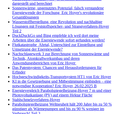
dargestellt und berechnet
Sonnenwärme, ungenutztes Potenzial, falsch verstandene
Energiewende der Forschung Eric Hoyer's revolutionäre
Gesamtlösungen
Wasserstoffherstellung, eine Revolution und nachhaltige
Lösungen mit Feststoffspeicher- und Strangverfahren-Hoyer
Teil 2
DuckDuckGo und Bing empfehle ich weil dort meine
Arbeiten über die Energiewende sofort gefunden werden!
Flutkatastrophe Ahrtal, Unterschied zur Einstellung und
Umsetzung der Energiewende?
Nachschlagewerk 3 zur Berechnung von Sonnenwärme und
Technik, Atomkraftwerkumbau und deren
Anwendungsbereichen von Eric Hoyer
Das Patentsystem: Chancen und Herausforderungen für
Erfinder
Hochgeschwindigkeits-Transportsystem HT1 von Eric Hoyer
KI in die Gesetzgebung und Mitbestimmung einbinden – eine
notwendige Kooperation? Eric Hoyer, 26.02.2025 B
Energievergleich Parabolspiegelheizung-Hoyer 7 m und einer
Photovoltaikanlage (PV) auf einem Hektar Fläche
Stahlschmelzverfahren-Hoyer
Parabolspiegelheizung Weltneuheit hält 200 Jahre bis zu 50 %
günstiger als Wärmepumpen und bis zu 90 % weniger im
Verbrauch! Teil 3