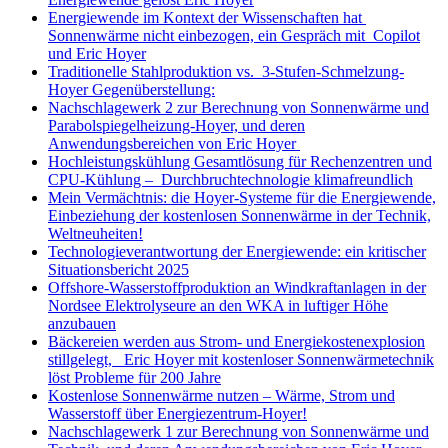
Energiewende im Kontext der Wissenschaften hat
Sonnenwärme nicht einbezogen, ein Gespräch mit Copilot
und Eric Hoyer
Traditionelle Stahlproduktion vs. 3-Stufen-Schmelzung-
Hoyer Gegenüberstellung:
Nachschlagewerk 2 zur Berechnung von Sonnenwärme und
Parabolspiegelheizung-Hoyer, und deren
Anwendungsbereichen von Eric Hoyer
Hochleistungskühlung Gesamtlösung für Rechenzentren und
CPU-Kühlung – Durchbruchtechnologie klimafreundlich
Mein Vermächtnis: die Hoyer-Systeme für die Energiewende,
Einbeziehung der kostenlosen Sonnenwärme in der Technik,
Weltneuheiten!
Technologieverantwortung der Energiewende: ein kritischer
Situationsbericht 2025
Offshore-Wasserstoffproduktion an Windkraftanlagen in der
Nordsee Elektrolyseure an den WKA in luftiger Höhe
anzubauen
Bäckereien werden aus Strom- und Energiekostenexplosion
stillgelegt, Eric Hoyer mit kostenloser Sonnenwärmetechnik
löst Probleme für 200 Jahre
Kostenlose Sonnenwärme nutzen – Wärme, Strom und
Wasserstoff über Energiezentrum-Hoyer!
Nachschlagewerk 1 zur Berechnung von Sonnenwärme und