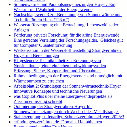
Sonnenwärme und Parabolspiegelheizungen-Hoyer: Ein
Weckruf und Wahrheit in der Energiewende
Nachschlagewerk 3 zur Berechnung von Sonnenwärme und
Technik, für ein Haus (128 m²)
Wasserstofferzeugung eine Betrachtung Lebenszyklus der
Anlagen
Förderung privater Forschung: für die grüne Energiewende:
Eine gerechte Verteilung der Forschungsgelder. Gleiches gilt
für Computer-Quantenforschung
Weltsensation in der Wasserstoffherstellung Strangverfahren-
Hoyer mit Berechnungen
KI-gesteuerte Technikeinheit zur Erkennung von
Notsituationen, einer einfachen und wirkungsvollen
Erfassung. Suche, Kooperation und Übernahme.
Rahmenbedingungen der Energiewende sind unmöglich, mit
Wärmepumpen zu erreichen
Arbeitsblatt 2: Grundlagen der Sonnenwärmetechnik-Hoyer
Innovative Konzepte und technische Neuerungen
was Copilot Plus über meine Energiewendeprojekte als
Zusammenfassung schreibt
Optimierung der Strangverfahren-Hoyer für
Sonnenwärmeheizungen durch Wechsel des Metallstranges
Stahlerzeugung stufenartige Schmelzverfahren-Hoyer 2025/3
erfindungen-verfahren.de Domain Hauptthemen
Energiewende gelöst Eric Hoyer