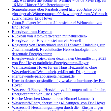
Tag, was liefert die Sonne an Wärme? = 63,63 kWh/Tag, für
16 Mio. Häuser ? Mit Berechnungen
Sonnenheizung über Parabolspiegel hält 200 Jahre 50 %
günstiger als Wärmepumpen 90 % weniger Strom-Verbrauch,
autark heizen Eric Hoyer
Atom-Endlager Millionen Jahre sicherer! Weltneuheit von
Eric Hoyer
Energiezentrum-Hoyer.eu
Rückbau von Atomkraftwerken mit natürlichen-
Energiezentren-Hoyer kostet nur ein Viertel!
Regierung von Deutschland und EU Staaten Einladung zur
Zusammenarbeit: Revolutionäre Heiztechnologien und
dezentrale Energiezentren
Energiewende Projekt einer dezentralen Gesamtlösung 2023
von Eric Hoyer natürliche-Energiezentren-Hoyer
Wärmezentrum-Hoyer für ein Haus Heizungstyp ohne
Wasserkreislauf Weltneuheit, erklärt mit Diagrammen
energiewende-parabolspiegelheizung.de
How to destroy or significantly weaken a hurricane, by Eric
Hoyer
Wasserstoff-Energie Herstellungs- Lösungen mit natürliche-
Energiezentren von Eric Hoyer
Reiche Menschen können in den Himmel kommen!?
Wasserstoff-Energieherstellungs-Lösungen von Eric Hoyer
Wasserstoff-Herstellungsanlagen durch die Einsparungen