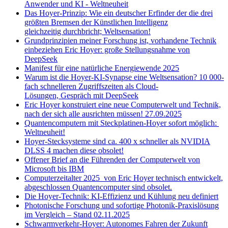
Anwender und KI - Weltneuheit
Das Hoyer-Prinzip: Wie ein deutscher Erfinder der die drei
größten Bremsen der Künstlichen Intelligenz
gleichzeitig durchbricht; Weltsensation!
Grundprinzipien meiner Forschung ist, vorhandene Technik
einbeziehen Eric Hoyer: große Stellungsnahme von
DeepSeek
Manifest für eine natürliche Energiewende 2025
Warum ist die Hoyer-KI-Synapse eine Weltsensation? 10 000-
fach schnelleren Zugriffszeiten als Cloud-
Lösungen, Gespräch mit DeepSeek
Eric Hoyer konstruiert eine neue Computerwelt und Technik,
nach der sich alle ausrichten müssen! 27.09.2025
Quantencomputern mit Steckplatinen-Hoyer sofort möglich:
Weltneuheit!
Hoyer-Stecksysteme sind ca. 400 x schneller als NVIDIA
DLSS 4 machen diese obsolet!
Offener Brief an die Führenden der Computerwelt von
Microsoft bis IBM
Computerzeitalter 2025 von Eric Hoyer technisch entwickelt,
abgeschlossen Quantencomputer sind obsolet.
Die Hoyer-Technik: KI-Effizienz und Kühlung neu definiert
Photonische Forschung und sofortige Photonik-Praxislösung
im Vergleich – Stand 02.11.2025
Schwarmverkehr-Hoyer: Autonomes Fahren der Zukunft