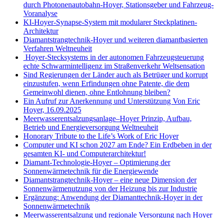
durch Photonenautobahn-Hoyer, Stationsgeber und Fahrzeug-
Voranalyse
KI-Hoyer-Synapse-System mit modularer Steckplatinen-
Architektur
Diamantstrangtechnik-Hoyer und weiteren diamantbasierten
Verfahren Weltneuheit
Hoyer-Stecksystems in der autonomen Fahrzeugsteuerung
echte Schwarmintelligenz im Straßenverkehr Weltsensation
Sind Regierungen der Länder auch als Betrüger und korrupt
einzustufen, wenn Erfindungen ohne Patente, die dem
Gemeinwohl dienen, ohne Entlohnung bleiben?
Ein Aufruf zur Anerkennung und Unterstützung Von Eric
Hoyer, 16.09.2025
Meerwasserentsalzungsanlage–Hoyer Prinzip, Aufbau,
Betrieb und Energieversorgung Weltneuheit
Honorary Tribute to the Life’s Work of Eric Hoyer
Computer und KI schon 2027 am Ende? Ein Erdbeben in der
gesamten KI- und Computerarchitektur!
Diamant-Technologie-Hoyer – Optimierung der
Sonnenwärmetechnik für die Energiewende
Diamantstrangtechnik-Hoyer – eine neue Dimension der
Sonnenwärmenutzung von der Heizung bis zur Industrie
Ergänzung: Anwendung der Diamanttechnik-Hoyer in der
Sonnenwärmetechnik
Meerwasserentsalzung und regionale Versorgung nach Hoyer