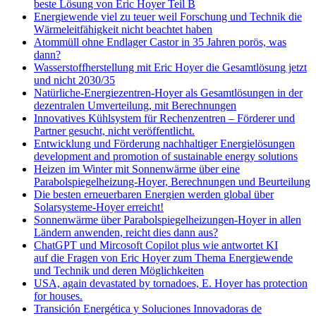
beste Lösung von Eric Hoyer Teil B
Energiewende viel zu teuer weil Forschung und Technik die
Wärmeleitfähigkeit nicht beachtet haben
Atommüll ohne Endlager Castor in 35 Jahren porös, was
dann?
Wasserstoffherstellung mit Eric Hoyer die Gesamtlösung jetzt
und nicht 2030/35
Natürliche-Energiezentren-Hoyer als Gesamtlösungen in der
dezentralen Umverteilung, mit Berechnungen
Innovatives Kühlsystem für Rechenzentren – Förderer und
Partner gesucht, nicht veröffentlicht.
Entwicklung und Förderung nachhaltiger Energielösungen
development and promotion of sustainable energy solutions
Heizen im Winter mit Sonnenwärme über eine
Parabolspiegelheizung-Hoyer, Berechnungen und Beurteilung
Die besten erneuerbaren Energien werden global über
Solarsysteme-Hoyer erreicht!
Sonnenwärme über Parabolspiegelheizungen-Hoyer in allen
Ländern anwenden, reicht dies dann aus?
ChatGPT und Mircosoft Copilot plus wie antwortet KI
auf die Fragen von Eric Hoyer zum Thema Energiewende
und Technik und deren Möglichkeiten
USA, again devastated by tornadoes, E. Hoyer has protection
for houses.
Transición Energética y Soluciones Innovadoras de