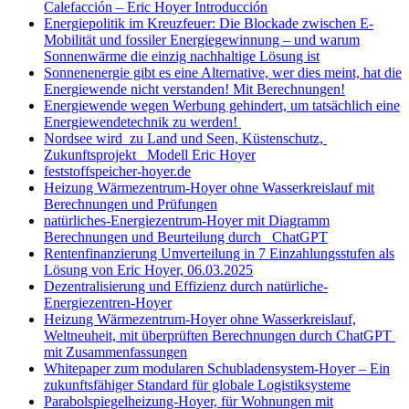
Calefacción – Eric Hoyer Introducción
Energiepolitik im Kreuzfeuer: Die Blockade zwischen E-
Mobilität und fossiler Energiegewinnung – und warum
Sonnenwärme die einzig nachhaltige Lösung ist
Sonnenenergie gibt es eine Alternative, wer dies meint, hat die
Energiewende nicht verstanden! Mit Berechnungen!
Energiewende wegen Werbung gehindert, um tatsächlich eine
Energiewendetechnik zu werden!
Nordsee wird zu Land und Seen, Küstenschutz,
Zukunftsprojekt Modell Eric Hoyer
feststoffspeicher-hoyer.de
Heizung Wärmezentrum-Hoyer ohne Wasserkreislauf mit
Berechnungen und Prüfungen
natürliches-Energiezentrum-Hoyer mit Diagramm
Berechnungen und Beurteilung durch ChatGPT
Rentenfinanzierung Umverteilung in 7 Einzahlungsstufen als
Lösung von Eric Hoyer, 06.03.2025
Dezentralisierung und Effizienz durch natürliche-
Energiezentren-Hoyer
Heizung Wärmezentrum-Hoyer ohne Wasserkreislauf,
Weltneuheit, mit überprüften Berechnungen durch ChatGPT
mit Zusammenfassungen
Whitepaper zum modularen Schubladensystem-Hoyer – Ein
zukunftsfähiger Standard für globale Logistiksysteme
Parabolspiegelheizung-Hoyer, für Wohnungen mit