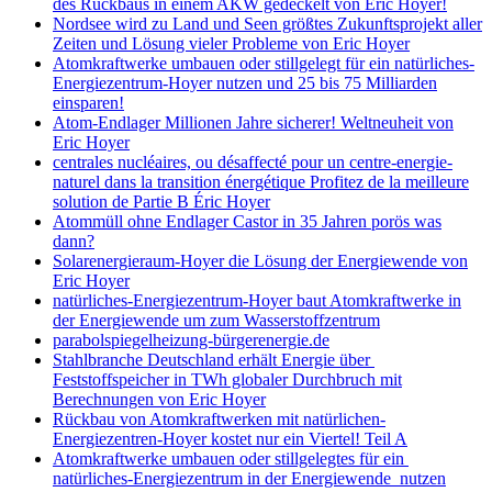
des Rückbaus in einem AKW gedeckelt von Eric Hoyer!
Nordsee wird zu Land und Seen größtes Zukunftsprojekt aller
Zeiten und Lösung vieler Probleme von Eric Hoyer
Atomkraftwerke umbauen oder stillgelegt für ein natürliches-
Energiezentrum-Hoyer nutzen und 25 bis 75 Milliarden
einsparen!
Atom-Endlager Millionen Jahre sicherer! Weltneuheit von
Eric Hoyer
centrales nucléaires, ou désaffecté pour un centre-energie-
naturel dans la transition énergétique Profitez de la meilleure
solution de Partie B Éric Hoyer
Atommüll ohne Endlager Castor in 35 Jahren porös was
dann?
Solarenergieraum-Hoyer die Lösung der Energiewende von
Eric Hoyer
natürliches-Energiezentrum-Hoyer baut Atomkraftwerke in
der Energiewende um zum Wasserstoffzentrum
parabolspiegelheizung-bürgerenergie.de
Stahlbranche Deutschland erhält Energie über
Feststoffspeicher in TWh globaler Durchbruch mit
Berechnungen von Eric Hoyer
Rückbau von Atomkraftwerken mit natürlichen-
Energiezentren-Hoyer kostet nur ein Viertel! Teil A
Atomkraftwerke umbauen oder stillgelegtes für ein
natürliches-Energiezentrum in der Energiewende nutzen