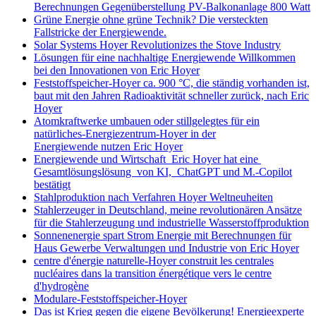
Berechnungen Gegenüberstellung PV-Balkonanlage 800 Watt
Grüne Energie ohne grüne Technik? Die versteckten
Fallstricke der Energiewende.
Solar Systems Hoyer Revolutionizes the Stove Industry
Lösungen für eine nachhaltige Energiewende Willkommen
bei den Innovationen von Eric Hoyer
Feststoffspeicher-Hoyer ca. 900 °C, die ständig vorhanden ist,
baut mit den Jahren Radioaktivität schneller zurück, nach Eric
Hoyer
Atomkraftwerke umbauen oder stillgelegtes für ein
natürliches-Energiezentrum-Hoyer in der
Energiewende nutzen Eric Hoyer
Energiewende und Wirtschaft Eric Hoyer hat eine
Gesamtlösungslösung von KI, ChatGPT und M.-Copilot
bestätigt
Stahlproduktion nach Verfahren Hoyer Weltneuheiten
Stahlerzeuger in Deutschland, meine revolutionären Ansätze
für die Stahlerzeugung und industrielle Wasserstoffproduktion
Sonnenenergie spart Strom Energie mit Berechnungen für
Haus Gewerbe Verwaltungen und Industrie von Eric Hoyer
centre d'énergie naturelle-Hoyer construit les centrales
nucléaires dans la transition énergétique vers le centre
d'hydrogène
Modulare-Feststoffspeicher-Hoyer
Das ist Krieg gegen die eigene Bevölkerung! Energieexperte