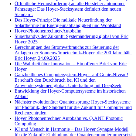
Öffentliche Herausforderung an alle Hersteller autonomer
Fahrzeuge: Das Hoyer-Stecksystem definiert den neuen
Standard.
Das Hoyer-Prinzip: Die radikale Neuerfindung der
Solarthermie für Energieunabhängigkeit und Wohlstand
Hoyer-Photonenrechner-Autobahn
Superhandys der Zukunft: Systemänderung global von Eric
Hoyer 2025
Berechnungen des Stromverbrauchs zur Steuerung der
Anlagen der Sonnenwärmetechnik-Hoyer, die 200 Jahre hält.
Eric Hoyer, 24.09.2025
Die Wahrheit über Innovation – Ein offener Brief von Eric
Hoyer
Ganzheitliches Computersystem-Hoyer auf Genie-Niveau!
Er schafft den Durchbruch bei KI und den
Anwendersystemen global. Unterhaltung mit DeepSeek
Entwicklung der Hoyer-Computersysteme im historischen
Ablauf
Nächster evolutionärer Quantensprung: Hoyer-Stecksysteme
mit Photonik, der Standard für die Zukunft für Computer und
Rechenzentralen.
Hoyer-Photonenrechner-Autobahn vs. Q.ANT Photonic
Computing
KI und Mensch in Harmonie – Das Hoyer-Synapse-Modell
für die Zukunft: Einbindung der Quantencomputer umgesetzt.