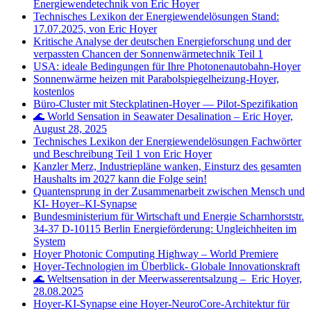
Energiewendetechnik von Eric Hoyer
Technisches Lexikon der Energiewendelösungen Stand:
17.07.2025, von Eric Hoyer
Kritische Analyse der deutschen Energieforschung und der
verpassten Chancen der Sonnenwärmetechnik Teil 1
USA: ideale Bedingungen für Ihre Photonenautobahn-Hoyer
Sonnenwärme heizen mit Parabolspiegelheizung-Hoyer,
kostenlos
Büro‑Cluster mit Steckplatinen‑Hoyer — Pilot‑Spezifikation
🌊 World Sensation in Seawater Desalination – Eric Hoyer,
August 28, 2025
Technisches Lexikon der Energiewendelösungen Fachwörter
und Beschreibung Teil 1 von Eric Hoyer
Kanzler Merz, Industriepläne wanken, Einsturz des gesamten
Haushalts im 2027 kann die Folge sein!
Quantensprung in der Zusammenarbeit zwischen Mensch und
KI- Hoyer–KI-Synapse
Bundesministerium für Wirtschaft und Energie Scharnhorststr.
34-37 D-10115 Berlin Energieförderung: Ungleichheiten im
System
Hoyer Photonic Computing Highway – World Premiere
Hoyer-Technologien im Überblick- Globale Innovationskraft
🌊 Weltsensation in der Meerwasserentsalzung – Eric Hoyer,
28.08.2025
Hoyer-KI-Synapse eine Hoyer-NeuroCore-Architektur für