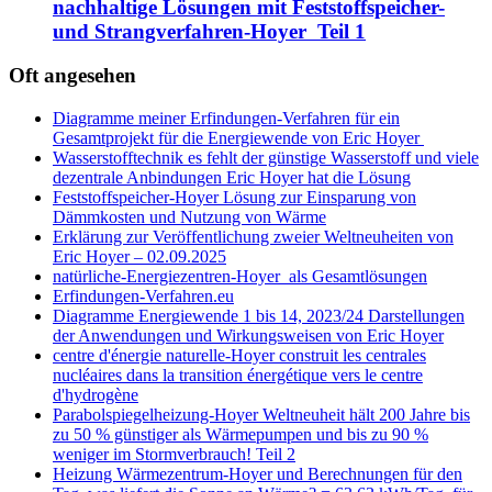
nachhaltige Lösungen mit Feststoffspeicher-
und Strangverfahren-Hoyer Teil 1
Oft angesehen
Diagramme meiner Erfindungen-Verfahren für ein
Gesamtprojekt für die Energiewende von Eric Hoyer
Wasserstofftechnik es fehlt der günstige Wasserstoff und viele
dezentrale Anbindungen Eric Hoyer hat die Lösung
Feststoffspeicher-Hoyer Lösung zur Einsparung von
Dämmkosten und Nutzung von Wärme
Erklärung zur Veröffentlichung zweier Weltneuheiten von
Eric Hoyer – 02.09.2025
natürliche-Energiezentren-Hoyer als Gesamtlösungen
Erfindungen-Verfahren.eu
Diagramme Energiewende 1 bis 14, 2023/24 Darstellungen
der Anwendungen und Wirkungsweisen von Eric Hoyer
centre d'énergie naturelle-Hoyer construit les centrales
nucléaires dans la transition énergétique vers le centre
d'hydrogène
Parabolspiegelheizung-Hoyer Weltneuheit hält 200 Jahre bis
zu 50 % günstiger als Wärmepumpen und bis zu 90 %
weniger im Stormverbrauch! Teil 2
Heizung Wärmezentrum-Hoyer und Berechnungen für den