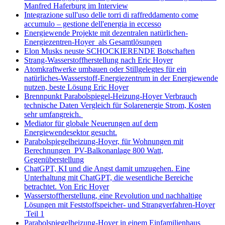
Manfred Haferburg im Interview
Integrazione sull'uso delle torri di raffreddamento come
accumulo – gestione dell'energia in eccesso
Energiewende Projekte mit dezentralen natürlichen-
Energiezentren-Hoyer als Gesamtlösungen
Elon Musks neuste SCHOCKIERENDE Botschaften
Strang-Wasserstoffherstellung nach Eric Hoyer
Atomkraftwerke umbauen oder Stillgelegtes für ein
natürliches-Wasserstoff-Energiezentrum in der Energiewende
nutzen, beste Lösung Eric Hoyer
Brennpunkt Parabolspiegel-Heizung-Hoyer Verbrauch
technische Daten Vergleich für Solarenergie Strom, Kosten
sehr umfangreich.
Mediator für globale Neuerungen auf dem
Energiewendesektor gesucht.
Parabolspiegelheizung-Hoyer, für Wohnungen mit
Berechnungen PV-Balkonanlage 800 Watt,
Gegenüberstellung
ChatGPT, KI und die Angst damit umzugehen. Eine
Unterhaltung mit ChatGPT, die wesentliche Bereiche
betrachtet. Von Eric Hoyer
Wasserstoffherstellung, eine Revolution und nachhaltige
Lösungen mit Feststoffspeicher- und Strangverfahren-Hoyer
Teil 1
Parabolspiegelheizung-Hoyer in einem Einfamilienhaus