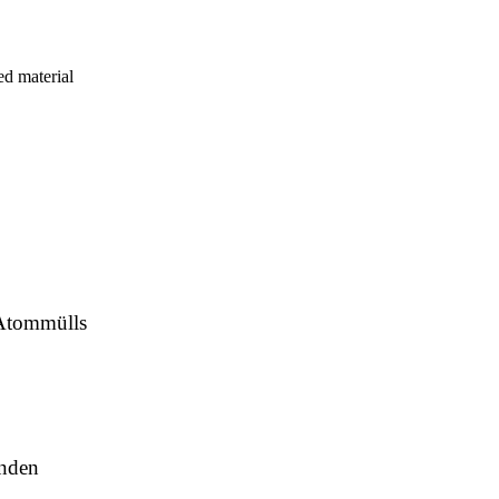
ed material
 Atommülls
enden