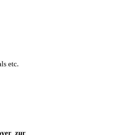
als
etc.
oyer zur