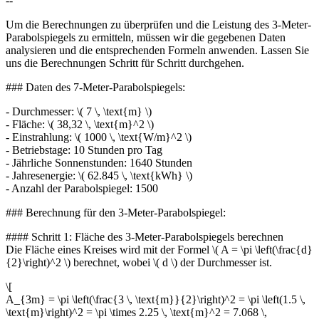
--
Um die Berechnungen zu überprüfen und die Leistung des 3-Meter-
Parabolspiegels zu ermitteln, müssen wir die gegebenen Daten
analysieren und die entsprechenden Formeln anwenden. Lassen Sie
uns die Berechnungen Schritt für Schritt durchgehen.
### Daten des 7-Meter-Parabolspiegels:
- Durchmesser: \( 7 \, \text{m} \)
- Fläche: \( 38,32 \, \text{m}^2 \)
- Einstrahlung: \( 1000 \, \text{W/m}^2 \)
- Betriebstage: 10 Stunden pro Tag
- Jährliche Sonnenstunden: 1640 Stunden
- Jahresenergie: \( 62.845 \, \text{kWh} \)
- Anzahl der Parabolspiegel: 1500
### Berechnung für den 3-Meter-Parabolspiegel:
#### Schritt 1: Fläche des 3-Meter-Parabolspiegels berechnen
Die Fläche eines Kreises wird mit der Formel \( A = \pi \left(\frac{d}
{2}\right)^2 \) berechnet, wobei \( d \) der Durchmesser ist.
\[
A_{3m} = \pi \left(\frac{3 \, \text{m}}{2}\right)^2 = \pi \left(1.5 \,
\text{m}\right)^2 = \pi \times 2.25 \, \text{m}^2 = 7.068 \,