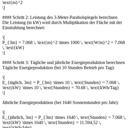
\text{m}^2
\]
#### Schritt 2: Leistung des 3-Meter-Parabolspiegels berechnen
Die Leistung (in kW) wird durch Multiplikation der Fläche mit der
Einstrahlung berechnet:
\[
P_{3m} = 7.068 \, \text{m}^2 \times 1000 \, \text{W/m}^2 = 7.068
\, \text{kW}
\]
#### Schritt 3: Tägliche und jährliche Energieproduktion berechnen
Tägliche Energieproduktion (bei 10 Stunden Betrieb pro Tag):
\[
E_{täglich, 3m} = P_{3m} \times 10 \, \text{Stunden} = 7.068 \,
\text{kW} \times 10 \, \text{Stunden} = 70.68 \, \text{kWh/Tag}
\]
Jährliche Energieproduktion (bei 1640 Sonnenstunden pro Jahr):
\[
E_{jährlich, 3m} = P_{3m} \times 1640 \, \text{Stunden} = 7.068 \,
\text{kW} \times 1640 \, \text{Stunden} = 11.594,52 \,
\text{kWh/Jahr}