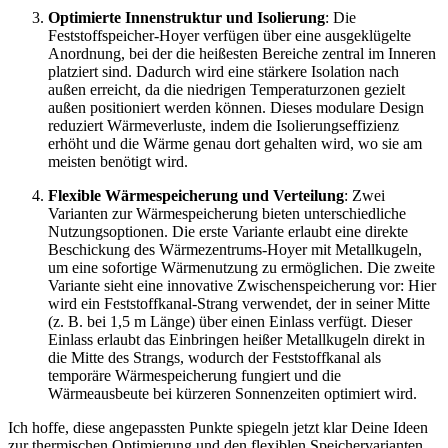
Optimierte Innenstruktur und Isolierung
: Die
Feststoffspeicher-Hoyer verfügen über eine ausgeklügelte
Anordnung, bei der die heißesten Bereiche zentral im Inneren
platziert sind. Dadurch wird eine stärkere Isolation nach
außen erreicht, da die niedrigen Temperaturzonen gezielt
außen positioniert werden können. Dieses modulare Design
reduziert Wärmeverluste, indem die Isolierungseffizienz
erhöht und die Wärme genau dort gehalten wird, wo sie am
meisten benötigt wird.
Flexible Wärmespeicherung und Verteilung
: Zwei
Varianten zur Wärmespeicherung bieten unterschiedliche
Nutzungsoptionen. Die erste Variante erlaubt eine direkte
Beschickung des Wärmezentrums-Hoyer mit Metallkugeln,
um eine sofortige Wärmenutzung zu ermöglichen. Die zweite
Variante sieht eine innovative Zwischenspeicherung vor: Hier
wird ein Feststoffkanal-Strang verwendet, der in seiner Mitte
(z. B. bei 1,5 m Länge) über einen Einlass verfügt. Dieser
Einlass erlaubt das Einbringen heißer Metallkugeln direkt in
die Mitte des Strangs, wodurch der Feststoffkanal als
temporäre Wärmespeicherung fungiert und die
Wärmeausbeute bei kürzeren Sonnenzeiten optimiert wird.
Ich hoffe, diese angepassten Punkte spiegeln jetzt klar Deine Ideen
zur thermischen Optimierung und den flexiblen Speichervarianten