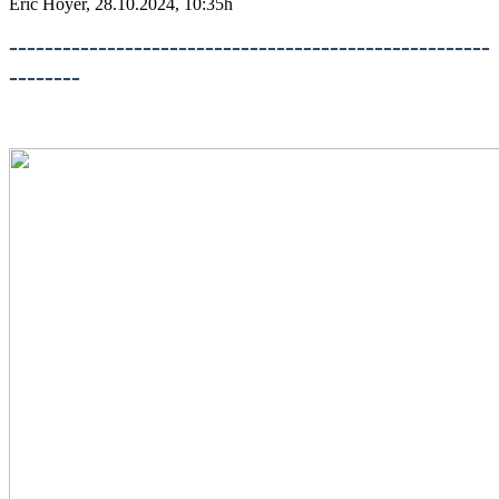
Eric Hoyer, 28.10.2024, 10:35h
------------------------------------------------------
--------