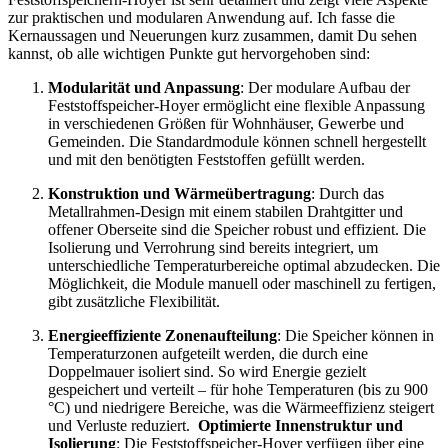
zur praktischen und modularen Anwendung auf. Ich fasse die
Kernaussagen und Neuerungen kurz zusammen, damit Du sehen
kannst, ob alle wichtigen Punkte gut hervorgehoben sind:
Modularität und Anpassung
: Der modulare Aufbau der
Feststoffspeicher-Hoyer ermöglicht eine flexible Anpassung
in verschiedenen Größen für Wohnhäuser, Gewerbe und
Gemeinden. Die Standardmodule können schnell hergestellt
und mit den benötigten Feststoffen gefüllt werden.
Konstruktion und Wärmeübertragung
: Durch das
Metallrahmen-Design mit einem stabilen Drahtgitter und
offener Oberseite sind die Speicher robust und effizient. Die
Isolierung und Verrohrung sind bereits integriert, um
unterschiedliche Temperaturbereiche optimal abzudecken. Die
Möglichkeit, die Module manuell oder maschinell zu fertigen,
gibt zusätzliche Flexibilität.
Energieeffiziente Zonenaufteilung
: Die Speicher können in
Temperaturzonen aufgeteilt werden, die durch eine
Doppelmauer isoliert sind. So wird Energie gezielt
gespeichert und verteilt – für hohe Temperaturen (bis zu 900
°C) und niedrigere Bereiche, was die Wärmeeffizienz steigert
und Verluste reduziert.
Optimierte Innenstruktur und
Isolierung
: Die Feststoffspeicher-Hoyer verfügen über eine