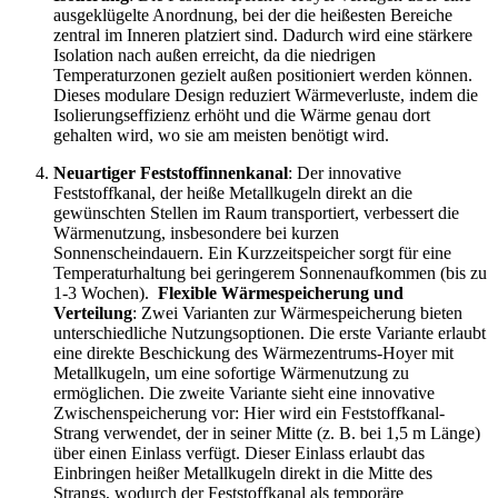
ausgeklügelte Anordnung, bei der die heißesten Bereiche
zentral im Inneren platziert sind. Dadurch wird eine stärkere
Isolation nach außen erreicht, da die niedrigen
Temperaturzonen gezielt außen positioniert werden können.
Dieses modulare Design reduziert Wärmeverluste, indem die
Isolierungseffizienz erhöht und die Wärme genau dort
gehalten wird, wo sie am meisten benötigt wird.
Neuartiger Feststoffinnenkanal
: Der innovative
Feststoffkanal, der heiße Metallkugeln direkt an die
gewünschten Stellen im Raum transportiert, verbessert die
Wärmenutzung, insbesondere bei kurzen
Sonnenscheindauern. Ein Kurzzeitspeicher sorgt für eine
Temperaturhaltung bei geringerem Sonnenaufkommen (bis zu
1-3 Wochen).
Flexible Wärmespeicherung und
Verteilung
: Zwei Varianten zur Wärmespeicherung bieten
unterschiedliche Nutzungsoptionen. Die erste Variante erlaubt
eine direkte Beschickung des Wärmezentrums-Hoyer mit
Metallkugeln, um eine sofortige Wärmenutzung zu
ermöglichen. Die zweite Variante sieht eine innovative
Zwischenspeicherung vor: Hier wird ein Feststoffkanal-
Strang verwendet, der in seiner Mitte (z. B. bei 1,5 m Länge)
über einen Einlass verfügt. Dieser Einlass erlaubt das
Einbringen heißer Metallkugeln direkt in die Mitte des
Strangs, wodurch der Feststoffkanal als temporäre